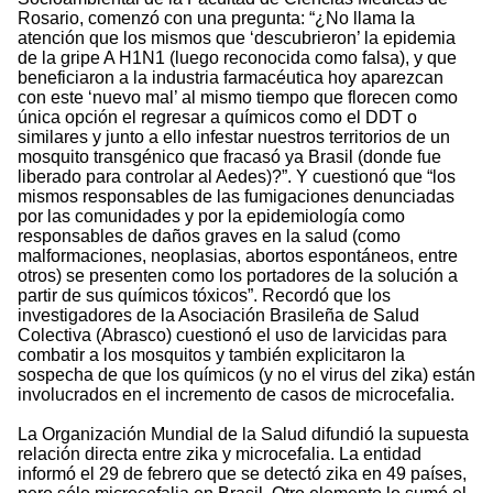
Rosario, comenzó con una pregunta: “¿No llama la
atención que los mismos que ‘descubrieron’ la epidemia
de la gripe A H1N1 (luego reconocida como falsa), y que
beneficiaron a la industria farmacéutica hoy aparezcan
con este ‘nuevo mal’ al mismo tiempo que florecen como
única opción el regresar a químicos como el DDT o
similares y junto a ello infestar nuestros territorios de un
mosquito transgénico que fracasó ya Brasil (donde fue
liberado para controlar al Aedes)?”. Y cuestionó que “los
mismos responsables de las fumigaciones denunciadas
por las comunidades y por la epidemiología como
responsables de daños graves en la salud (como
malformaciones, neoplasias, abortos espontáneos, entre
otros) se presenten como los portadores de la solución a
partir de sus químicos tóxicos”. Recordó que los
investigadores de la Asociación Brasileña de Salud
Colectiva (Abrasco) cuestionó el uso de larvicidas para
combatir a los mosquitos y también explicitaron la
sospecha de que los químicos (y no el virus del zika) están
involucrados en el incremento de casos de microcefalia.
La Organización Mundial de la Salud difundió la supuesta
relación directa entre zika y microcefalia. La entidad
informó el 29 de febrero que se detectó zika en 49 países,