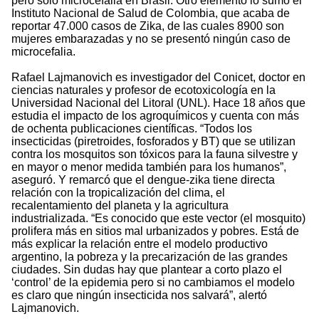
pero sólo microcefalia en Brasil. Otro elemento lo sumó el
Instituto Nacional de Salud de Colombia, que acaba de
reportar 47.000 casos de Zika, de las cuales 8900 son
mujeres embarazadas y no se presentó ningún caso de
microcefalia.
Rafael Lajmanovich es investigador del Conicet, doctor en
ciencias naturales y profesor de ecotoxicología en la
Universidad Nacional del Litoral (UNL). Hace 18 años que
estudia el impacto de los agroquímicos y cuenta con más
de ochenta publicaciones científicas. “Todos los
insecticidas (piretroides, fosforados y BT) que se utilizan
contra los mosquitos son tóxicos para la fauna silvestre y
en mayor o menor medida también para los humanos”,
aseguró. Y remarcó que el dengue-zika tiene directa
relación con la tropicalización del clima, el
recalentamiento del planeta y la agricultura
industrializada. “Es conocido que este vector (el mosquito)
prolifera más en sitios mal urbanizados y pobres. Está de
más explicar la relación entre el modelo productivo
argentino, la pobreza y la precarización de las grandes
ciudades. Sin dudas hay que plantear a corto plazo el
‘control’ de la epidemia pero si no cambiamos el modelo
es claro que ningún insecticida nos salvará”, alertó
Lajmanovich.