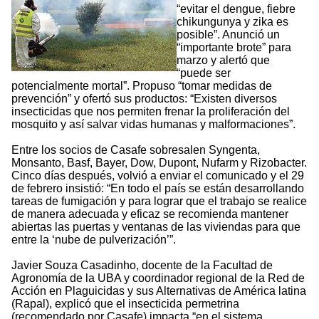
“evitar el dengue, fiebre
chikungunya y zika es
posible”. Anunció un
“importante brote” para
marzo y alertó que
“puede ser
potencialmente mortal”. Propuso “tomar medidas de
prevención” y ofertó sus productos: “Existen diversos
insecticidas que nos permiten frenar la proliferación del
mosquito y así salvar vidas humanas y malformaciones”.
Entre los socios de Casafe sobresalen Syngenta,
Monsanto, Basf, Bayer, Dow, Dupont, Nufarm y Rizobacter.
Cinco días después, volvió a enviar el comunicado y el 29
de febrero insistió: “En todo el país se están desarrollando
tareas de fumigación y para lograr que el trabajo se realice
de manera adecuada y eficaz se recomienda mantener
abiertas las puertas y ventanas de las viviendas para que
entre la ‘nube de pulverización’”.
Javier Souza Casadinho, docente de la Facultad de
Agronomía de la UBA y coordinador regional de la Red de
Acción en Plaguicidas y sus Alternativas de América latina
(Rapal), explicó que el insecticida permetrina
(recomendado por Casafe) impacta “en el sistema