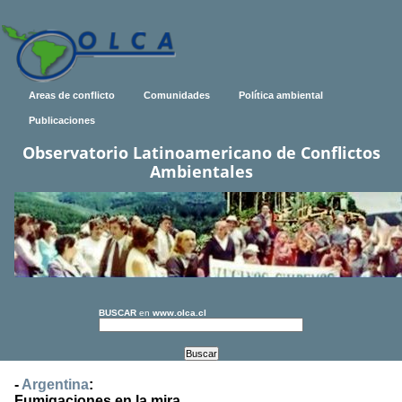
Areas de conflicto
Comunidades
Política ambiental
Publicaciones
Observatorio Latinoamericano de Conflictos
Ambientales
BUSCAR
en
www.olca.cl
-
Argentina
:
Fumigaciones en la mira