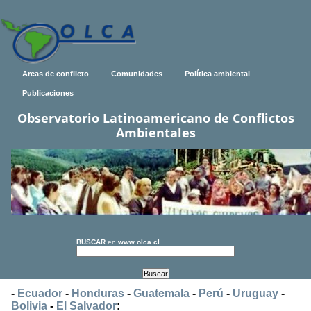
Areas de conflicto
Comunidades
Política ambiental
Publicaciones
Observatorio Latinoamericano de Conflictos
Ambientales
BUSCAR
en
www.olca.cl
-
Ecuador
-
Honduras
-
Guatemala
-
Perú
-
Uruguay
-
Bolivia
-
El Salvador
: