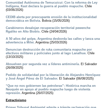
Comunidad Autónoma de Temucuicui: Con la reforma de Ley
Indígena, Kast declara la guerra al pueblo mapuche.
Chile
(03/06/2026)
CEDIB alerta por preocupante erosión de la institucionalidad
democrática en Bolivia.
Bolivia (15/05/2026)
Carabineros desalojan recuperación territorial pewenche
Rgaliko en Alto Biobío.
Chile (24/04/2026)
A 50 años del golpe, Argentina desborda las calles y lanza una
advertencia a Milei.
Argentina (25/03/2026)
Denuncian destrucción de ruka comunitaria mapuche por
efectivos militares y policiales junto al lago Lanalhue.
Chile
(13/10/2025)
Absuelven por segunda vez a líderes antiminería.
El Salvador
(26/09/2025)
Pedido de solidaridad por la liberación de Alejandro Henríquez
y José Ángel Pérez de El Salvador.
El Salvador (06/08/2025)
“Que no nos gobiernen las petroleras”: Histórica marcha en
Neuquén en apoyo al pueblo mapuche luego de violenta
represión.
Argentina (26/07/2025)
Extractivismo
Primer Tribunal Ambiental admite a trámite reclamación que