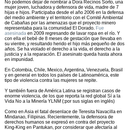
No podemos dejar de nombrar a Dora Recinos Sorto, una
mujer joven, luchadora y defensora de vida, madre de 7
hijas e hijos. Participaba desde el año 2006 en la defensa
del medio ambiente y el territorio con el Comité Ambiental
de Cabañas por las amenazas que el proyecto minero
representaba para la comunidad El Dorado.
Fue
asesinada
en 2009 regresando de lavar ropa en el río. Y
con ella el bebé de 8 meses de gestación que llevaba en
su vientre, y resultando herido el hijo más pequeño de dos
años. Se ha violado el derecho a la vida, el derecho a la
justicia y a la reparación. El asesinato queda hasta ahora
en impunidad.
En Colombia, Chile, Mexico, Argentina, Venezuela, Brasil
y en general en todos los países de Latinoamérica, este
tipo de violencia contra las mujeres se repite.
Y también fuera de América Latina se registran casos de
enorme violencia, de los que reporta la red global Sí a la
Vida No a la Minería YLNM (:por sus siglas en inglés)
Como en Asia el fatal desenlace de Teresita Navacilla en
Mindanao, Filipinas. Recientemente, la defensora de
derechos humanos se expresó en contra del proyecto
King-King en Pantukan, por considerar que afectaría al