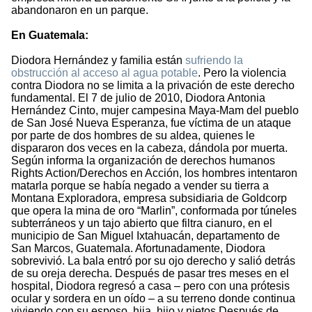
abandonaron en un parque.
En Guatemala:
Diodora Hernández y familia están
sufriendo la
obstrucción al acceso al agua potable
. Pero la violencia
contra Diodora no se limita a la privación de este derecho
fundamental. El 7 de julio de 2010, Diodora Antonia
Hernández Cinto, mujer campesina Maya-Mam del pueblo
de San José Nueva Esperanza, fue víctima de un ataque
por parte de dos hombres de su aldea, quienes le
dispararon dos veces en la cabeza, dándola por muerta.
Según informa la organización de derechos humanos
Rights Action/Derechos en Acción, los hombres intentaron
matarla porque se había negado a vender su tierra a
Montana Exploradora, empresa subsidiaria de Goldcorp
que opera la mina de oro “Marlin”, conformada por túneles
subterráneos y un tajo abierto que filtra cianuro, en el
municipio de San Miguel Ixtahuacán, departamento de
San Marcos, Guatemala. Afortunadamente, Diodora
sobrevivió. La bala entró por su ojo derecho y salió detrás
de su oreja derecha. Después de pasar tres meses en el
hospital, Diodora regresó a casa – pero con una prótesis
ocular y sordera en un oído – a su terreno donde continua
viviendo con su esposo, hija, hijo y nietos.Después de