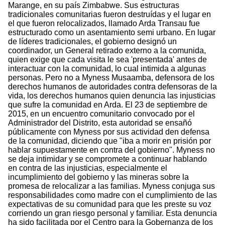
Marange, en su país Zimbabwe. Sus estructuras
tradicionales comunitarias fueron destruídas y el lugar en
el que fueron relocalizados, llamado Arda Transau fue
estructurado como un asentamiento semi urbano. En lugar
de líderes tradicionales, el gobierno designó un
coordinador, un General retirado externo a la comunida,
quien exige que cada visita le sea 'presentada' antes de
interactuar con la comunidad, lo cual intimida a algunas
personas. Pero no a Myness Musaamba, defensora de los
derechos humanos de autoridades contra defensoras de la
vida, los derechos humanos quien denuncia las injusticias
que sufre la comunidad en Arda. El 23 de septiembre de
2015, en un encuentro comunitario convocado por el
Administrador del Distrito, esta autoridad se ensañó
públicamente con Myness por sus actividad den defensa
de la comunidad, diciendo que "iba a morir en prisión por
hablar supuestamente en contra del gobierno". Myness no
se deja intimidar y se compromete a continuar hablando
en contra de las injusticias, especialmente el
incumplimiento del gobierno y las mineras sobre la
promesa de relocalizar a las familias. Myness conjuga sus
responsabilidades como madre con el cumplimiento de las
expectativas de su comunidad para que les preste su voz
corriendo un gran riesgo personal y familiar. Esta denuncia
ha sido facilitada por el Centro para la Gobernanza de los