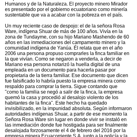
Humanos y de la Naturaleza. El proyecto minero Mirador
es presentado por el gobierno ecuatoriano como minería
sustentable que va a acabar con la pobreza en el país.
Un muy reciente caso de despojo: el de la señora Rosa
Ware, indígena Shuar de más de 100 años. Vivía en la
zona de Tundayme, con su hijo Mariano Mashendo de 60
años en las inmediaciones del campamento minero y la
comunidad indígena de Yanúa. Él relata que en el año
2006 una persona propuso comprarles la finca familiar en
la que vivían. Como se negaron a venderla, a decir de
Mariano esa persona notarizó la huella digital de una
empleada en un documento para hacerla pasar por
propietaria de la tierra familiar. Ese documento que dicen
fue falsificado lo habría puesto la empresa minera como
respaldo para comprar la tierra. Sigue contando que
"como la familia se negó a salir de la finca, la empresa
quemó la casa y procedió al desalojo violento de los
habitantes de la finca". Este hecho ha quedado
invisibilizado, en la impunidad absoluta. Según informaron
autoridades indígenas Shuar, a partir de ese momento la
Señora Rosa Ware sin lugar en donde vivir se instaló en
las inmediación donde fue hostigada para ser finalmente
desalojada forzosamente el 4 de febrero del 2016 por la
empresa minera Ecuacorriente S.A. junto a la policía y la