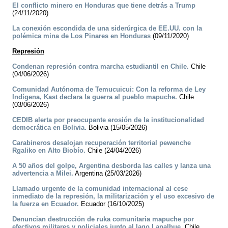
El conflicto minero en Honduras que tiene detrás a Trump
(24/11/2020)
La conexión escondida de una siderúrgica de EE.UU. con la
polémica mina de Los Pinares en Honduras
(09/11/2020)
Represión
Condenan represión contra marcha estudiantil en Chile.
Chile
(04/06/2026)
Comunidad Autónoma de Temucuicui: Con la reforma de Ley
Indígena, Kast declara la guerra al pueblo mapuche.
Chile
(03/06/2026)
CEDIB alerta por preocupante erosión de la institucionalidad
democrática en Bolivia.
Bolivia (15/05/2026)
Carabineros desalojan recuperación territorial pewenche
Rgaliko en Alto Biobío.
Chile (24/04/2026)
A 50 años del golpe, Argentina desborda las calles y lanza una
advertencia a Milei.
Argentina (25/03/2026)
Llamado urgente de la comunidad internacional al cese
inmediato de la represión, la militarización y el uso excesivo de
la fuerza en Ecuador.
Ecuador (16/10/2025)
Denuncian destrucción de ruka comunitaria mapuche por
efectivos militares y policiales junto al lago Lanalhue.
Chile