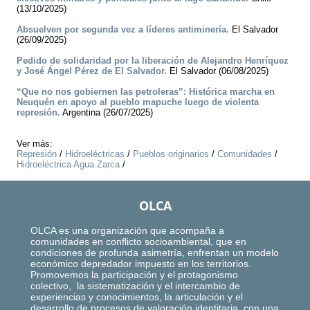
(13/10/2025)
Absuelven por segunda vez a líderes antiminería.
El Salvador
(26/09/2025)
Pedido de solidaridad por la liberación de Alejandro Henríquez
y José Ángel Pérez de El Salvador.
El Salvador (06/08/2025)
“Que no nos gobiernen las petroleras”: Histórica marcha en
Neuquén en apoyo al pueblo mapuche luego de violenta
represión.
Argentina (26/07/2025)
Ver más:
Represión
/
Hidroeléctricas
/
Pueblos originarios
/
Comunidades
/
Hidroeléctrica Agua Zarca
/
OLCA
OLCA es una organización que acompaña a
comunidades en conflicto socioambiental, que en
condiciones de profunda asimetría, enfrentan un modelo
económico depredador impuesto en los territorios.
Promovemos la participación y el protagonismo
colectivo, la sistematización y el intercambio de
experiencias y conocimientos, la articulación y el
desarrollo de procesos de valoración identitaria, con una