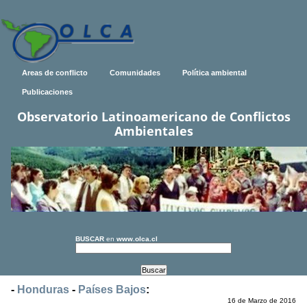
Areas de conflicto
Comunidades
Política ambiental
Publicaciones
Observatorio Latinoamericano de Conflictos
Ambientales
BUSCAR
en
www.olca.cl
-
Honduras
-
Países Bajos
:
16 de Marzo de 2016