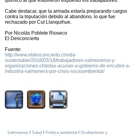
químico al que estuvieron expuesto los trabajadores.
Cabe destacar, que la armada estaría preparando cargos
contra la tripulación debido al abandono, lo que fue
rechazado por Cut Llanquihue.
Por Nicolás Poblete Rioseco
El Desconcierto
Fuente:
http://www.eldesconcierto.cl/vida-
sustentable/2016/03/18/trabajadores-salmoneros-y-
organizaciones-chilotas-acusan-a-gobierno-de-encubrir-a-
industria-salmonera-por-crisis-socioambiental/
1706
Salmoneras
/
Salud
/
Política ambiental
/
Ocultamiento y