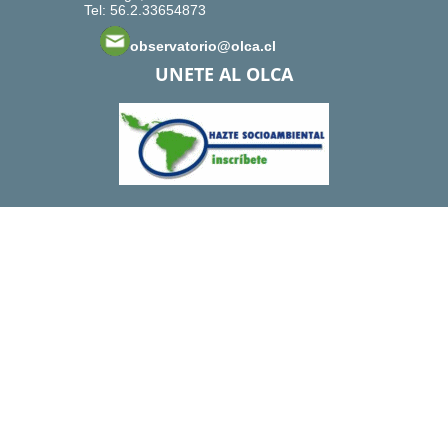
Tel: 56.2.33654873
observatorio@olca.cl
UNETE AL OLCA