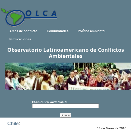
Areas de conflicto
Comunidades
Política ambiental
Publicaciones
Observatorio Latinoamericano de Conflictos
Ambientales
BUSCAR
en
www.olca.cl
-
Chile
:
18 de Marzo de 2016