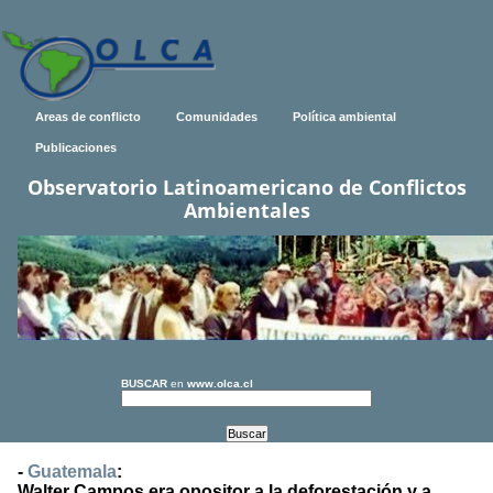
Areas de conflicto
Comunidades
Política ambiental
Publicaciones
Observatorio Latinoamericano de Conflictos
Ambientales
BUSCAR
en
www.olca.cl
-
Guatemala
:
Walter Campos era opositor a la deforestación y a