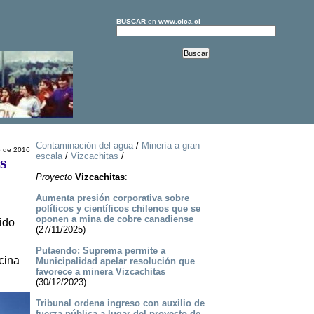
BUSCAR
en
www.olca.cl
Contaminación del agua
/
Minería a gran
o de 2016
escala
/
Vizcachitas
/
s
Proyecto
Vizcachitas
:
Aumenta presión corporativa sobre
políticos y científicos chilenos que se
oponen a mina de cobre canadiense
ido
(27/11/2025)
Putaendo: Suprema permite a
cina
Municipalidad apelar resolución que
favorece a minera Vizcachitas
(30/12/2023)
Tribunal ordena ingreso con auxilio de
fuerza pública a lugar del proyecto de