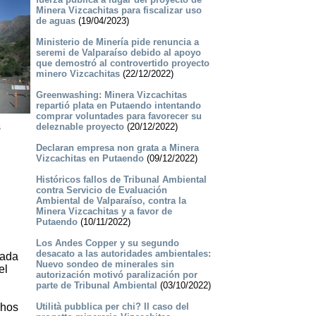
Minera Vizcachitas para fiscalizar uso
de aguas
(19/04/2023)
Ministerio de Minería pide renuncia a
seremi de Valparaíso debido al apoyo
que demostró al controvertido proyecto
minero Vizcachitas
(22/12/2022)
Greenwashing: Minera Vizcachitas
repartió plata en Putaendo intentando
comprar voluntades para favorecer su
s
deleznable proyecto
(20/12/2022)
Declaran empresa non grata a Minera
Vizcachitas en Putaendo
(09/12/2022)
Históricos fallos de Tribunal Ambiental
contra Servicio de Evaluación
Ambiental de Valparaíso, contra la
Minera Vizcachitas y a favor de
Putaendo
(10/11/2022)
Los Andes Copper y su segundo
desacato a las autoridades ambientales:
tada
Nuevo sondeo de minerales sin
el
autorización motivó paralización por
parte de Tribunal Ambiental
(03/10/2022)
chos
Utilità pubblica per chi? Il caso del