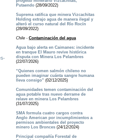
progetto minerario Vizcachitas,
Putaendo
(28/09/2022)
Suprema ratifica que minera Vizcachitas
Holding extrajo agua de manera ilegal y
alteró el curso natural del Río Rocín
(28/09/2022)
Chile
-
Contaminación del agua
Agua bajo alerta en Caimanes: incidente
en tranque El Mauro revive histórica
disputa con Minera Los Pelambres
es-
(22/07/2026)
“Quienes comen salmón chileno no
pueden imaginar cuánta sangre humana
lleva consigo”
(02/12/2025)
Comunidades temen contaminación del
agua potable tras nuevo derrame de
relave en minera Los Pelambres
(31/07/2025)
SMA formula cuatro cargos contra
Anglo American por incumplimientos a
permisos ambientales del proyecto
minero Los Bronces
(24/12/2024)
Principal compañía Forestal de