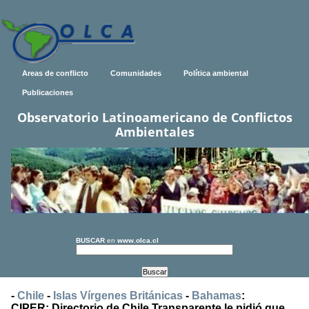
Areas de conflicto
Comunidades
Política ambiental
Publicaciones
Observatorio Latinoamericano de Conflictos
Ambientales
BUSCAR
en
www.olca.cl
-
Chile
-
Islas Vírgenes Británicas
-
Bahamas
:
CIPER: Directorio de Chile Transparente le pidió que