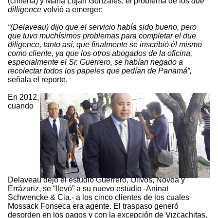
(chilena) y María Luján Gonzales, el problema de los
due
dilligence
volvió a emerger:
“(Delaveau) dijo que el servicio había sido bueno, pero
que tuvo muchísimos problemas para completar el due
diligence, tanto así, que finalmente se inscribió él mismo
como cliente, ya que los otros abogados de la oficina,
especialmente el Sr. Guerrero, se habían negado a
recolectar todos los papeles que pedían de Panamá”,
señala el reporte.
En 2012,
cuando
Delaveau dejó el estudio Guerrero, Olivos, Novoa y
Errázuriz, se “llevó” a su nuevo estudio -Aninat
Schwencke & Cia.- a los cinco clientes de los cuales
Mossack Fonseca era agente. El traspaso generó
desorden en los pagos y con la excepción de Vizcachitas,