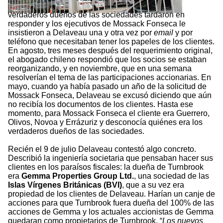
verdaderos dueños de las sociedades tardaron en
responder y los ejecutivos de Mossack Fonseca le
insistieron a Delaveau una y otra vez por
email
y por
teléfono que necesitaban tener los papeles de los clientes.
En agosto, tres meses después del requerimiento original,
el abogado chileno respondió que los socios se estaban
reorganizando, y en noviembre, que en una semana
resolverían el tema de las participaciones accionarias. En
mayo, cuando ya había pasado un año de la solicitud de
Mossack Fonseca, Delaveau se excusó diciendo que aún
no recibía los documentos de los clientes. Hasta ese
momento, para Mossack Fonseca el cliente era Guerrero,
Olivos, Novoa y Errázuriz y desconocía quiénes era los
verdaderos dueños de las sociedades.
Recién el 9 de julio Delaveau contestó algo concreto.
Describió la ingeniería societaria que pensaban hacer sus
clientes en los paraísos fiscales: la dueña de Turnbrook
era
Gemma Properties Group Ltd.
, una sociedad de las
Islas Vírgenes Británicas (BVI)
, que a su vez era
propiedad de los clientes de Delaveau. Harían un canje de
acciones para que Turnbrook fuera dueña del 100% de las
acciones de Gemma y los actuales accionistas de Gemma
quedaran como propietarios de Turnbrook. “
Los nuevos