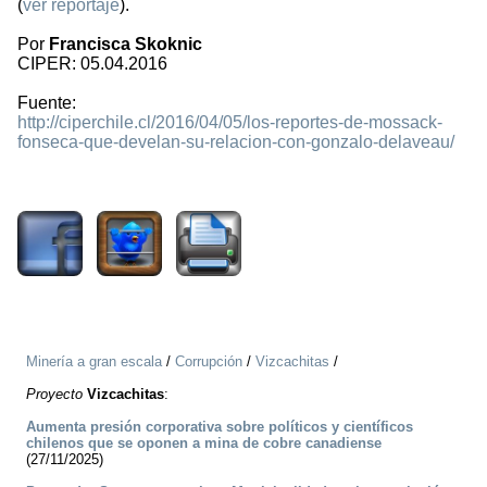
(
ver reportaje
).
Por
Francisca Skoknic
CIPER: 05.04.2016
Fuente:
http://ciperchile.cl/2016/04/05/los-reportes-de-mossack-
fonseca-que-develan-su-relacion-con-gonzalo-delaveau/
2546
Minería a gran escala
/
Corrupción
/
Vizcachitas
/
Proyecto
Vizcachitas
:
Aumenta presión corporativa sobre políticos y científicos
chilenos que se oponen a mina de cobre canadiense
(27/11/2025)