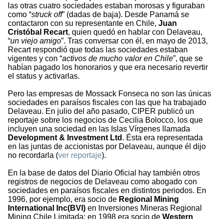
las otras cuatro sociedades estaban morosas y figuraban
como “
struck off
” (dadas de baja). Desde Panamá se
contactaron con su representante en Chile,
Juan
Cristóbal Recart
, quien quedó en hablar con Delaveau,
“
un viejo amigo
”. Tras conversar con él, en mayo de 2013,
Recart respondió que todas las sociedades estaban
vigentes y con “
activos de mucho valor en Chile
”, que se
habían pagado los honorarios y que era necesario revertir
el status y activarlas.
Pero las empresas de Mossack Fonseca no son las únicas
sociedades en paraísos fiscales con las que ha trabajado
Delaveau. En julio del año pasado, CIPER publicó un
reportaje sobre los negocios de Cecilia Bolocco, los que
incluyen una sociedad en las Islas Vírgenes llamada
Development & Investment Ltd
. Ésta era representada
en las juntas de accionistas por Delaveau, aunque él dijo
no recordarla (
ver reportaje
).
En la base de datos del Diario Oficial hay también otros
registros de negocios de Delaveau como abogado con
sociedades en paraísos fiscales en distintos periodos. En
1996, por ejemplo, era socio de
Regional Mining
International Inc(BVI)
en Inversiones Mineras Regional
Mining Chile Limitada; en 1998 era socio de
Western