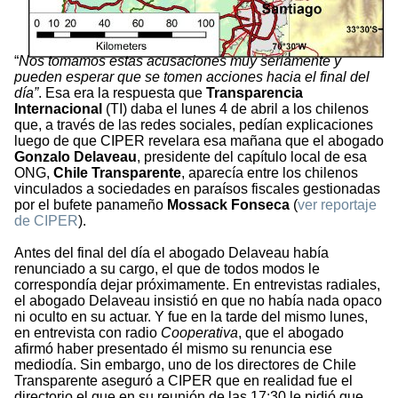
“
Nos tomamos estas acusaciones muy seriamente y
pueden esperar que se tomen acciones hacia el final del
día”
. Esa era la respuesta que
Transparencia
Internacional
(TI) daba el lunes 4 de abril a los chilenos
que, a través de las redes sociales, pedían explicaciones
luego de que CIPER revelara esa mañana que el abogado
Gonzalo Delaveau
, presidente del capítulo local de esa
ONG,
Chile Transparente
, aparecía entre los chilenos
vinculados a sociedades en paraísos fiscales gestionadas
por el bufete panameño
Mossack Fonseca
(
ver reportaje
de CIPER
).
Antes del final del día el abogado Delaveau había
renunciado a su cargo, el que de todos modos le
correspondía dejar próximamente. En entrevistas radiales,
el abogado Delaveau insistió en que no había nada opaco
ni oculto en su actuar. Y fue en la tarde del mismo lunes,
en entrevista con radio
Cooperativa
, que el abogado
afirmó haber presentado él mismo su renuncia ese
mediodía. Sin embargo, uno de los directores de Chile
Transparente aseguró a CIPER que en realidad fue el
directorio el que en su reunión de las 17:30 le pidió que