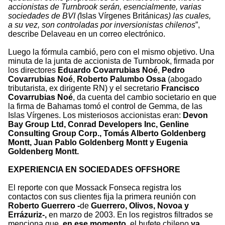
accionistas de Turnbrook serán, esencialmente, varias
sociedades de BVI (
Islas Vírgenes Británi
cas) las cuales,
a su vez, son controladas por inversionistas chilenos
”,
describe Delaveau en un correo electrónico.
Luego la fórmula cambió, pero con el mismo objetivo. Una
minuta de la junta de accionista de Turnbrook, firmada por
los directores
Eduardo Covarrubias Noé
,
Pedro
Covarrubias Noé
,
Roberto Palumbo Ossa
(abogado
tributarista, ex dirigente RN) y el secretario
Francisco
Covarrubias Noé
, da cuenta del cambio societario en que
la firma de Bahamas tomó el control de Gemma, de las
Islas Vírgenes. Los misteriosos accionistas eran:
Devon
Bay Group Ltd, Conrad Developers Inc, Genline
Consulting Group Corp., Tomás Alberto Goldenberg
Montt, Juan Pablo Goldenberg Montt y Eugenia
Goldenberg Montt.
EXPERIENCIA EN SOCIEDADES OFFSHORE
El reporte con que Mossack Fonseca registra los
contactos con sus clientes fija la primera reunión con
Roberto Guerrero -
de
Guerrero, Olivos, Novoa y
Errázuriz-,
en marzo de 2003. En los registros filtrados se
menciona que,
en ese momento,
el bufete chileno
ya