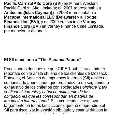
Pacific Carrizal Alto Corp (BVI)
en Minera Western
Pacific Carrizal Alto Limitada; en 2001 representaba a
Amtec.net(Islas Caymán)
;en 2008 representaba a
Mecapat International LLC (Delaware)
y a
Hodge
Financial Inc (BVI)
; y en 2009 era socio de
Varney
Finance Corp (BVI)
en Varney Finance Chile Limitada,
por mencionar algunas.
El SII reacciona a “The Panama Papers”
Pocas horas después de que CIPER publicara el primer
reportaje con la arista chilena de los clientes de Mossack
Fonseca, el Servicio de Impuestos Internos (SII) emitió un
comunicado anunciando que profundizará un seguimiento
exhaustivo de los chilenos con sociedades
offshore
“
para
verificar el correcto y cabal cumplimiento de las
obligaciones que les correspondan en materia de
tributación internacional”
. El comunicado se explaya
largamente en todas las acciones que ha emprendido el
SII para fiscalizar la evasión tributaria y estar al día con la