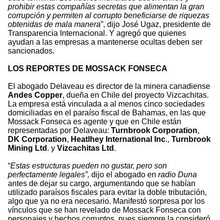
prohibir estas compañías secretas que alimentan la gran
corrupción y permiten al corrupto beneficiarse de riquezas
obtenidas de mala manera
”, dijo José Ugaz, presidente de
Transparencia Internacional. Y agregó que quienes
ayudan a las empresas a mantenerse ocultas deben ser
sancionados.
LOS REPORTES DE MOSSACK FONSECA
El abogado Delaveau es director de la minera canadiense
Andes Copper
, dueña en Chile del proyecto Vizcachitas.
La empresa está vinculada a al menos cinco sociedades
domiciliadas en el paraíso fiscal de Bahamas, en las que
Mossack Fonseca es agente y que en Chile están
representadas por Delaveau:
Turnbrook Corporation
,
DK Corporation
,
Heatlhey International Inc
.,
Turnbrook
Mining Ltd
. y
Vizcachitas Ltd
.
“
Estas estructuras pueden no gustar, pero son
perfectamente legales”,
dijo el abogado en
radio Duna
antes de dejar su cargo, argumentando que se habían
utilizado paraísos fiscales para evitar la doble tributación,
algo que ya no era necesario. Manifestó sorpresa por los
vínculos que se han revelado de Mossack Fonseca con
personajes y hechos corruptos, pues siempre la consideró