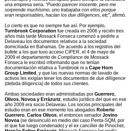
una empresa seria. “
Puedo parecer inocente, pero me
sorprende muchísimo, uno trabajaba con ellos porque
eran responsables, hacían los due dilligences, etc
”, afirmó.
Lo cierto es que no siempre fue así. Por ejemplo,
Turnbrook Corporation
fue creada en 2006 y recién tres
años más tarde Mossack Fonseca comenzó a pedirle a
Delaveau los documentos relativos a la sociedad
domiciliada en Bahamas. De acuerdo a los registros del
bufete a los que tuvo acceso CIPER, el 4 de mayo de
2009 el departamento de
Compliance
de Mossack
Fonseca le escribió informando que no tenían
documentación relativa a Turnbrook ni a
Cape Horn
Group Limited
, y que las nuevas normas de lavado de
activos les exigían tener los documentos de
due dilligence
(debida diligencia) de todos sus clientes.
Ambas sociedades eran administradas por
Guerrero,
Olivos, Novoa y Errázuriz
, estudio jurídico del que en ese
año 2009 era socio Delaveau. Los socios principales del
estudio eran en ese momento los abogados
Roberto
Guerrero
,
Carlos Olivos
, el entonces senador
Jovino
Novoa
(se desvinculó en medio del caso Penta-SQM, por
el que fue luego condenado) y el ex canciller de Pinochet,
Hernán Felipe Errázuriz
. Mossack Fonseca les pedía