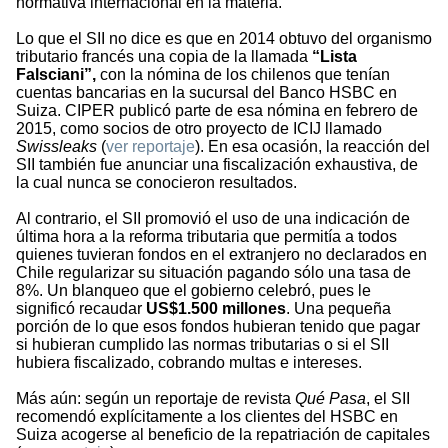
normativa internacional en la materia.
Lo que el SII no dice es que en 2014 obtuvo del organismo
tributario francés una copia de la llamada
“Lista
Falsciani”,
con la nómina de los chilenos que tenían
cuentas bancarias en la sucursal del Banco HSBC en
Suiza. CIPER publicó parte de esa nómina en febrero de
2015, como socios de otro proyecto de ICIJ llamado
Swissleaks
(
ver reportaje
). En esa ocasión, la reacción del
SII también fue anunciar una fiscalización exhaustiva, de
la cual nunca se conocieron resultados.
Al contrario, el SII promovió el uso de una indicación de
última hora a la reforma tributaria que permitía a todos
quienes tuvieran fondos en el extranjero no declarados en
Chile regularizar su situación pagando sólo una tasa de
8%. Un blanqueo que el gobierno celebró, pues le
significó recaudar
US$1.500 millones
. Una pequeña
porción de lo que esos fondos hubieran tenido que pagar
si hubieran cumplido las normas tributarias o si el SII
hubiera fiscalizado, cobrando multas e intereses.
Más aún: según un reportaje de revista
Qué Pasa
, el SII
recomendó explícitamente a los clientes del HSBC en
Suiza acogerse al beneficio de la repatriación de capitales