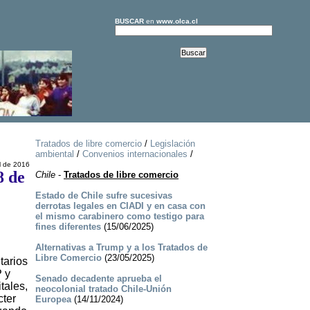
BUSCAR
en
www.olca.cl
Tratados de libre comercio
/
Legislación
ambiental
/
Convenios internacionales
/
l de 2016
8 de
Chile
-
Tratados de libre comercio
Estado de Chile sufre sucesivas
derrotas legales en CIADI y en casa con
el mismo carabinero como testigo para
fines diferentes
(15/06/2025)
Alternativas a Trump y a los Tratados de
Libre Comercio
(23/05/2025)
tarios
P y
Senado decadente aprueba el
tales,
neocolonial tratado Chile-Unión
cter
Europea
(14/11/2024)