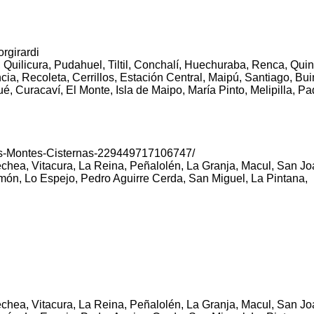
rgirardi
uilicura, Pudahuel, Tiltil, Conchalí, Huechuraba, Renca, Quin
a, Recoleta, Cerrillos, Estación Central, Maipú, Santiago, Bui
, Curacaví, El Monte, Isla de Maipo, María Pinto, Melipilla, Pa
os-Montes-Cisternas-229449717106747/
hea, Vitacura, La Reina, Peñalolén, La Granja, Macul, San Jo
món, Lo Espejo, Pedro Aguirre Cerda, San Miguel, La Pintana,
hea, Vitacura, La Reina, Peñalolén, La Granja, Macul, San Jo