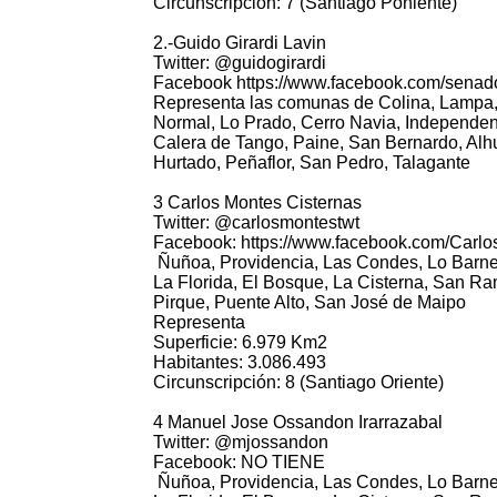
Circunscripción: 7 (Santiago Poniente)
2.-Guido Girardi Lavin
Twitter: @guidogirardi
Facebook https://www.facebook.com/senado
Representa las comunas de Colina, Lampa, Q
Normal, Lo Prado, Cerro Navia, Independenci
Calera de Tango, Paine, San Bernardo, Alhué
Hurtado, Peñaflor, San Pedro, Talagante
3 Carlos Montes Cisternas
Twitter: @carlosmontestwt
Facebook: https://www.facebook.com/Carl
Ñuñoa, Providencia, Las Condes, Lo Barnec
La Florida, El Bosque, La Cisterna, San Ra
Pirque, Puente Alto, San José de Maipo
Representa
Superficie: 6.979 Km2
Habitantes: 3.086.493
Circunscripción: 8 (Santiago Oriente)
4 Manuel Jose Ossandon Irarrazabal
Twitter: @mjossandon
Facebook: NO TIENE
Ñuñoa, Providencia, Las Condes, Lo Barnec