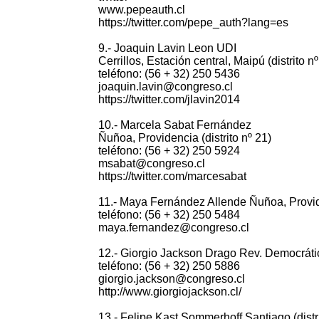
www.pepeauth.cl
https://twitter.com/pepe_auth?lang=es
9.- Joaquin Lavin Leon UDI
Cerrillos, Estación central, Maipú (distrito nº
teléfono: (56 + 32) 250 5436
joaquin.lavin@congreso.cl
https://twitter.com/jlavin2014
10.- Marcela Sabat Fernández
Ñuñoa, Providencia (distrito nº 21)
teléfono: (56 + 32) 250 5924
msabat@congreso.cl
https://twitter.com/marcesabat
11.- Maya Fernández Allende Ñuñoa, Provide
teléfono: (56 + 32) 250 5484
maya.fernandez@congreso.cl
12.- Giorgio Jackson Drago Rev. Democrátic
teléfono: (56 + 32) 250 5886
giorgio.jackson@congreso.cl
http://www.giorgiojackson.cl/
13.- Felipe Kast Sommerhoff Santiago (distri