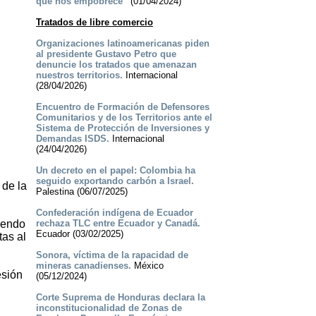
que nos empobrece”
(01/04/2024)
Tratados de libre comercio
Organizaciones latinoamericanas piden
al presidente Gustavo Petro que
denuncie los tratados que amenazan
nuestros territorios.
Internacional
(28/04/2026)
Encuentro de Formación de Defensores
Comunitarios y de los Territorios ante el
Sistema de Protección de Inversiones y
Demandas ISDS.
Internacional
(24/04/2026)
Un decreto en el papel: Colombia ha
seguido exportando carbón a Israel.
 de la
Palestina (06/07/2025)
Confederación indígena de Ecuador
iendo
rechaza TLC entre Ecuador y Canadá.
Ecuador (03/02/2025)
tas al
Sonora, víctima de la rapacidad de
mineras canadienses.
México
esión
(05/12/2024)
Corte Suprema de Honduras declara la
inconstitucionalidad de Zonas de