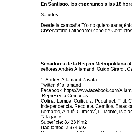
En Santiago, los esperamos a las 18 ho
Saludos,
Desde la campaña "Yo no quiero transgénic
Observatorio Latinoamericano de Conflict
Senadores de la Región Metropolitana (
señores Andrés Allamand, Guido Girardi, 
1. Andres Allamand Zavala
Twitter: @allamand
Facebook: https://www.facebook.com/Alla
Representa Comunas:
Colina, Lampa, Quilicura, Pudahuel, Tiltil
Independencia, Recoleta, Cerrillos, Estaci
Bernardo, Alhué, Curacaví, El Monte, Isla d
Talagante
Superficie: 8.423 Km2
Habitantes: 2.974.692