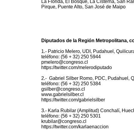
La Florida, El Bosque, La Cisterna, San Ra
Pirque, Puente Alto, San José de Maipo
Diputados de la Región Metropolitana, 
1.- Patricio Melero, UDI, Pudahuel, Quilicura,
teléfono: (56 + 32) 250 5944
pmelero@congreso.cl
https://twitter.com/melerodiputado
2.- Gabriel Silber Romo, PDC, Pudahuel, Quil
teléfono: (56 + 32) 250 5384
gsilber@congreso.cl
www.gabrielsilber.cl
https://twitter.com/gabrielsilber
3.- Karla Rubilar (Amplitud) Conchalí, Huech
teléfono: (56 + 32) 250 5301
krubilar@congreso.cl
https://twitter.com/karlaenaccion