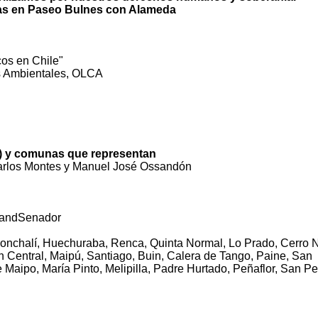
ras en Paseo Bulnes con Alameda
os en Chile"
os Ambientales, OLCA
4) y comunas que representan
Carlos Montes y Manuel José Ossandón
mandSenador
, Conchalí, Huechuraba, Renca, Quinta Normal, Lo Prado, Cerro 
ón Central, Maipú, Santiago, Buin, Calera de Tango, Paine, San
e Maipo, María Pinto, Melipilla, Padre Hurtado, Peñaflor, San Pe