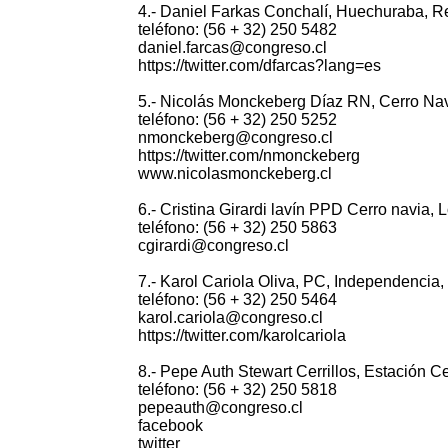
4.- Daniel Farkas Conchalí, Huechuraba, Ren
teléfono: (56 + 32) 250 5482
daniel.farcas@congreso.cl
https://twitter.com/dfarcas?lang=es
5.- Nicolás Monckeberg Díaz RN, Cerro Navia
teléfono: (56 + 32) 250 5252
nmonckeberg@congreso.cl
https://twitter.com/nmonckeberg
www.nicolasmonckeberg.cl
6.- Cristina Girardi lavín PPD Cerro navia, L
teléfono: (56 + 32) 250 5863
cgirardi@congreso.cl
7.- Karol Cariola Oliva, PC, Independencia, 
teléfono: (56 + 32) 250 5464
karol.cariola@congreso.cl
https://twitter.com/karolcariola
8.- Pepe Auth Stewart Cerrillos, Estación Cen
teléfono: (56 + 32) 250 5818
pepeauth@congreso.cl
facebook
twitter