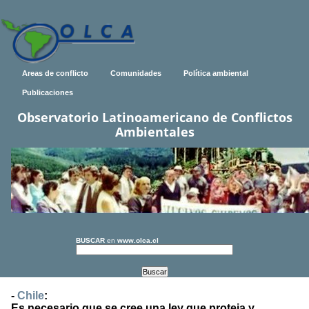
Areas de conflicto
Comunidades
Política ambiental
Publicaciones
Observatorio Latinoamericano de Conflictos
Ambientales
BUSCAR
en
www.olca.cl
-
Chile
:
Es necesario que se cree una ley que proteja y