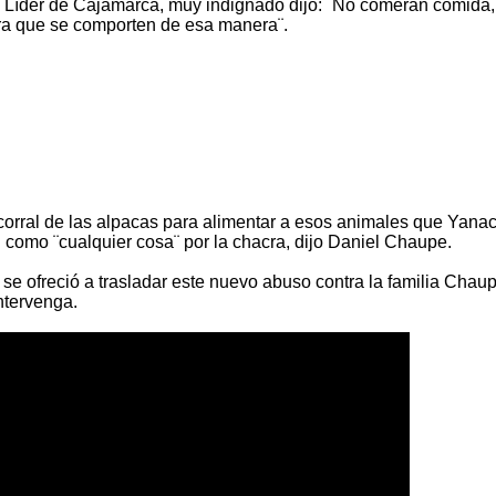
Líder de Cajamarca, muy indignado dijo: ¨No comerán comida,
ra que se comporten de esa manera¨.
al corral de las alpacas para alimentar a esos animales que Yan
n como ¨cualquier cosa¨ por la chacra, dijo Daniel Chaupe.
se ofreció a trasladar este nuevo abuso contra la familia Chau
ntervenga.