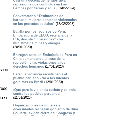
Casi una decena de heridos deja
represión a dos conflictos en Las
Bambas por tierras y agua
(31/05/2024)
Conversatorio “Testimonios de
barbarie: mujeres peruanas violentadas
en las protestas sociales”
(15/02/2023)
Batalla por los recursos de Perú:
Embajadora de EEUU, veterana de la
CIA, discute “inversiones” con
ministros de minas y energía
(20/01/2023)
Entregan carta en Embajada de Perú en
Chile demandando el cese de la
represión y las violaciones a los
derechos humanos
(17/01/2023)
s con
Paren la violencia racista hacia el
pueblo peruano - No a los intentos
golpistas en Brasil
(12/01/2023)
reso
¡Que pare la violencia racista y colonial
contra los pueblos peruanos!
ia se
(11/01/2023)
Organizaciones de mujeres y
diversidades rechazan gobierno de Dina
Boluarte, exigen cierre del Congreso y