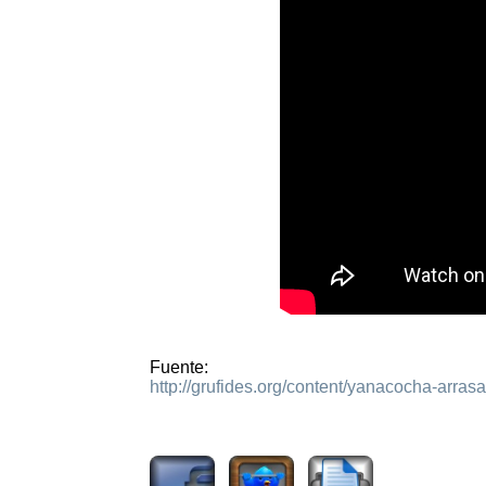
Fuente:
http://grufides.org/content/yanacocha-arras
2291