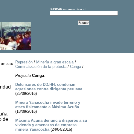
BUSCAR
en
www.olca.cl
Represión
/
Minería a gran escala
/
l de 2016
Criminalización de la protesta
/
Conga
/
Proyecto
Conga
:
Defensores de DD.HH. condenan
ridad
agresiones contra dirigenta peruana
(25/09/2016)
Minera Yanacocha invade terreno y
ataca físicamente a Máxima Acuña
(18/09/2016)
cuña
o de
Máxima Acuña denuncia disparos a su
vivienda y amenazas de empresa
minera Yanacocha
(24/04/2016)