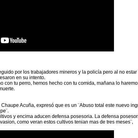
guido por los trabajadores mineros y la policía pero al no estar
esaron en su intento.
ho con tu perro, hemos hecho con tu comida, mañana lo haremo
muerte.
a Chaupe Acuña, expresó que es un ¨Abuso total este nuevo ing
pe¨.
ultivos y encima aducen defensa posesoria. La defensa posesor
vasion, como veran estos cultivos tenian mas de tres meses¨,