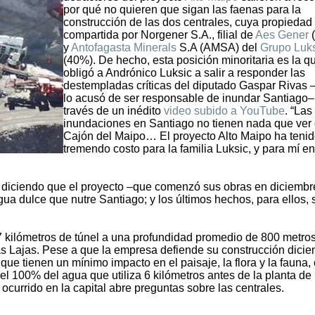
por qué no quieren que sigan las faenas para la
construcción de las dos centrales, cuya propiedad
compartida por Norgener S.A., filial de
Aes Gener
y
Antofagasta Minerals
S.A (AMSA) del
Grupo Luk
(40%). De hecho, esta posición minoritaria es la q
obligó a Andrónico Luksic a salir a responder las
destempladas críticas del diputado Gaspar Rivas 
lo acusó de ser responsable de inundar Santiago–
través de un inédito
video subido a YouTube
. “Las
inundaciones en Santiago no tienen nada que ver 
Cajón del Maipo… El proyecto Alto Maipo ha teni
tremendo costo para la familia Luksic, y para mí en
s diciendo que el proyecto –que comenzó sus obras en diciembr
gua dulce que nutre Santiago; y los últimos hechos, para ellos, 
7 kilómetros de túnel a una profundidad promedio de 800 metros
 Las Lajas. Pese a que la empresa defiende su construcción dici
ue tienen un mínimo impacto en el paisaje, la flora y la fauna
l 100% del agua que utiliza 6 kilómetros antes de la planta de
ocurrido en la capital abre preguntas sobre las centrales.