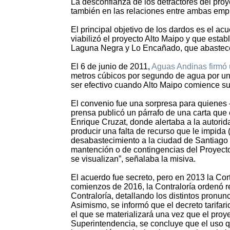
La desconfianza de los detractores del proy
también en las relaciones entre ambas emp
El principal objetivo de los dardos es el 
viabilizó el proyecto Alto Maipo y que es
Laguna Negra y Lo Encañado, que abastece
El 6 de junio de 2011,
Aguas Andinas firmó
metros cúbicos por segundo de agua por u
ser efectivo cuando Alto Maipo comience su
El convenio fue una sorpresa para quienes
prensa publicó un párrafo de una carta que
Enrique Cruzat, donde alertaba a la autorid
producir una falta de recurso que le impida
desabastecimiento a la ciudad de Santiago (
mantención o de contingencias del Proyecto
se visualizan”, señalaba la misiva.
El acuerdo fue secreto, pero en 2013 la Cor
comienzos de 2016, la Contraloría ordenó rev
Contraloría, detallando los distintos pronu
Asimismo, se informó que el decreto tarifar
el que se materializará una vez que el proye
Superintendencia, se concluye que el uso 