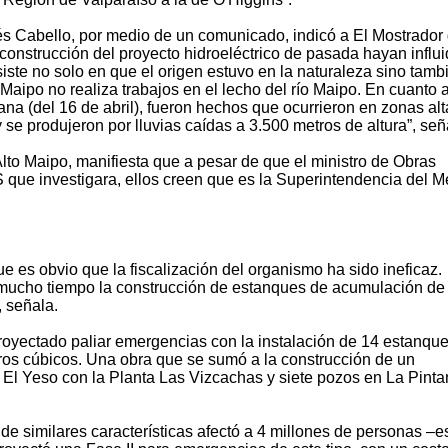
rés Cabello, por medio de un comunicado, indicó a El Mostrador
construcción del proyecto hidroeléctrico de pasada hayan influ
siste no solo en que el origen estuvo en la naturaleza sino tamb
 Maipo no realiza trabajos en el lecho del río Maipo. En cuanto a
ana (del 16 de abril), fueron hechos que ocurrieron en zonas alt
se produjeron por lluvias caídas a 3.500 metros de altura”, señ
lto Maipo, manifiesta que a pesar de que el ministro de Obras
S que investigara, ellos creen que es la Superintendencia del M
e es obvio que la fiscalización del organismo ha sido ineficaz.
 mucho tiempo la construcción de estanques de acumulación de
, señala.
proyectado paliar emergencias con la instalación de 14 estanqu
os cúbicos. Una obra que se sumó a la construcción de un
El Yeso con la Planta Las Vizcachas y siete pozos en La Pinta
de similares características afectó a 4 millones de personas –e