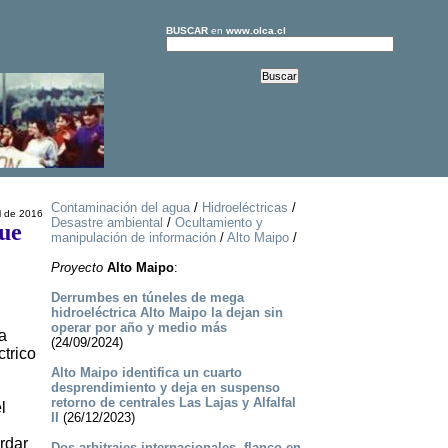
BUSCAR
en
www.olca.cl
Contaminación del agua
/
Hidroeléctricas
/
l de 2016
Desastre ambiental
/
Ocultamiento y
que
manipulación de información
/
Alto Maipo
/
Proyecto
Alto Maipo
:
Derrumbes en túneles de mega
hidroeléctrica Alto Maipo la dejan sin
operar por año y medio más
a
(24/09/2024)
ctrico
Alto Maipo identifica un cuarto
desprendimiento y deja en suspenso
retorno de centrales Las Lajas y Alfalfal
l
II
(26/12/2023)
rdar
Dos arbitrajes internacionales, flanco en