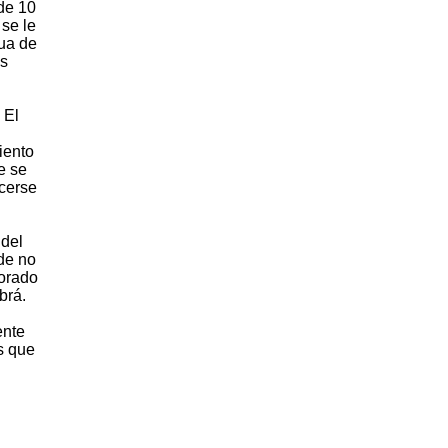
de 10
 se le
gua de
es
 El
iento
e se
acerse
 del
de no
lorado
brá.
ente
s que