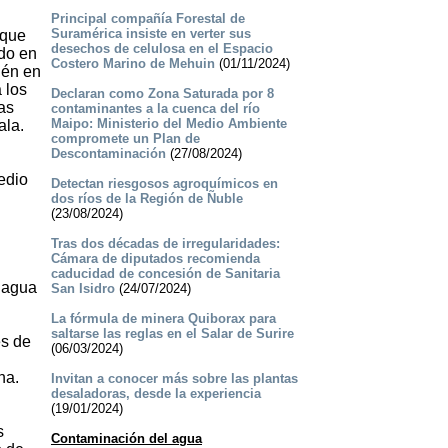
Principal compañía Forestal de
Suramérica insiste en verter sus
 que
desechos de celulosa en el Espacio
ido en
Costero Marino de Mehuin
(01/11/2024)
ién en
 los
Declaran como Zona Saturada por 8
as
contaminantes a la cuenca del río
Maipo: Ministerio del Medio Ambiente
ala.
compromete un Plan de
Descontaminación
(27/08/2024)
edio
Detectan riesgosos agroquímicos en
dos ríos de la Región de Ñuble
(23/08/2024)
Tras dos décadas de irregularidades:
Cámara de diputados recomienda
caducidad de concesión de Sanitaria
 agua
San Isidro
(24/07/2024)
La fórmula de minera Quiborax para
saltarse las reglas en el Salar de Surire
es de
(06/03/2024)
na.
Invitan a conocer más sobre las plantas
desaladoras, desde la experiencia
(19/01/2024)
s
Contaminación del agua