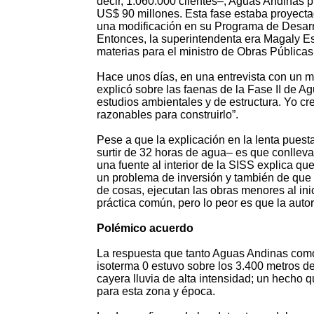
decir, 1.060.000 clientes–, Aguas Andinas p
US$ 90 millones. Esta fase estaba proyecta
una modificación en su Programa de Desarro
Entonces, la superintendenta era Magaly E
materias para el ministro de Obras Públicas
Hace unos días, en una entrevista con un m
explicó sobre las faenas de la Fase II de A
estudios ambientales y de estructura. Yo cre
razonables para construirlo”.
Pese a que la explicación en la lenta pues
surtir de 32 horas de agua– es que conllev
una fuente al interior de la SISS explica qu
un problema de inversión y también de que l
de cosas, ejecutan las obras menores al ini
práctica común, pero lo peor es que la autori
Polémico acuerdo
La respuesta que tanto Aguas Andinas como 
isoterma 0 estuvo sobre los 3.400 metros de
cayera lluvia de alta intensidad; un hecho
para esta zona y época.