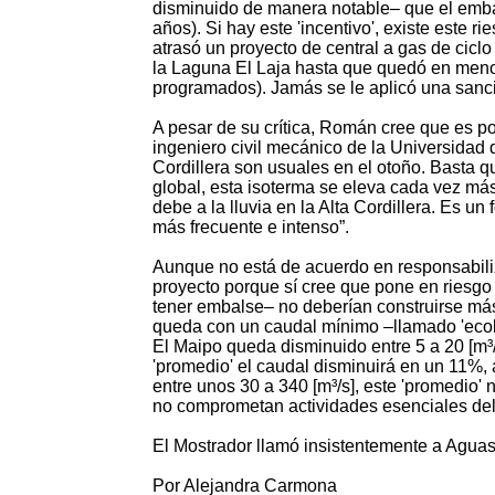
disminuido de manera notable– que el emba
años). Si hay este 'incentivo', existe este 
atrasó un proyecto de central a gas de cicl
la Laguna El Laja hasta que quedó en menos
programados). Jamás se le aplicó una sanc
A pesar de su crítica, Román cree que es po
ingeniero civil mecánico de la Universidad d
Cordillera son usuales en el otoño. Basta q
global, esta isoterma se eleva cada vez más
debe a la lluvia en la Alta Cordillera. Es u
más frecuente e intenso”.
Aunque no está de acuerdo en responsabiliz
proyecto porque sí cree que pone en riesgo
tener embalse– no deberían construirse más 
queda con un caudal mínimo –llamado 'ecológ
El Maipo queda disminuido entre 5 a 20 [m
'promedio' el caudal disminuirá en un 11%,
entre unos 30 a 340 [m³/s], este 'promedio'
no comprometan actividades esenciales del r
El Mostrador llamó insistentemente a Aguas
Por Alejandra Carmona