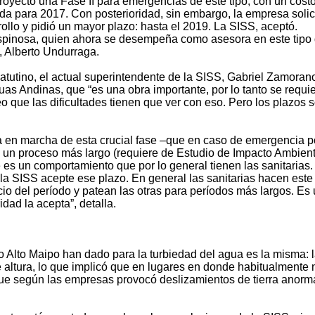
royectó una Fase II para emergencias de este tipo, con un cost
da para 2017. Con posterioridad, sin embargo, la empresa solic
llo y pidió un mayor plazo: hasta el 2019. La SISS, aceptó.
spinosa, quien ahora se desempeña como asesora en este tipo
, Alberto Undurraga.
atutino, el actual superintendente de la SISS, Gabriel Zamoran
guas Andinas, que “es una obra importante, por lo tanto se requi
o que las dificultades tienen que ver con eso. Pero los plazos 
ta en marcha de esta crucial fase –que en caso de emergencia p
a un proceso más largo (requiere de Estudio de Impacto Ambient
e es un comportamiento que por lo general tienen las sanitarias.
a SISS acepte ese plazo. En general las sanitarias hacen este 
cio del período y patean las otras para períodos más largos. Es
dad la acepta”, detalla.
Alto Maipo han dado para la turbiedad del agua es la misma: 
 altura, lo que implicó que en lugares en donde habitualmente 
 que según las empresas provocó deslizamientos de tierra anorm