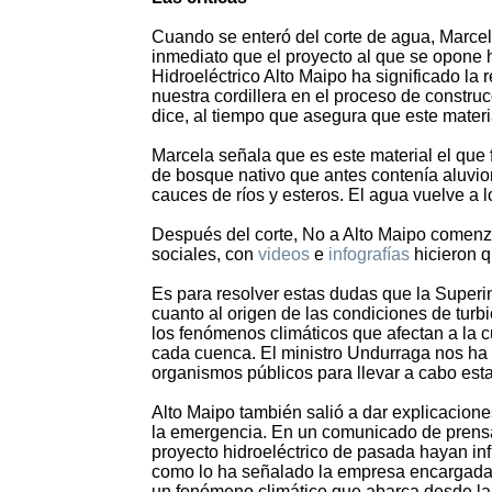
Cuando se enteró del corte de agua, Marcel
inmediato que el proyecto al que se opone 
Hidroeléctrico Alto Maipo ha significado la 
nuestra cordillera en el proceso de constru
dice, al tiempo que asegura que este materi
Marcela señala que es este material el que f
de bosque nativo que antes contenía aluvio
cauces de ríos y esteros. El agua vuelve a 
Después del corte, No a Alto Maipo comenzó
sociales, con
videos
e
infografías
hicieron q
Es para resolver estas dudas que la Superin
cuanto al origen de las condiciones de turbi
los fenómenos climáticos que afectan a la cue
cada cuenca. El ministro Undurraga nos ha 
organismos públicos para llevar a cabo esta
Alto Maipo también salió a dar explicacio
la emergencia. En un comunicado de prensa
proyecto hidroeléctrico de pasada hayan inf
como lo ha señalado la empresa encargada 
un fenómeno climático que abarca desde la 