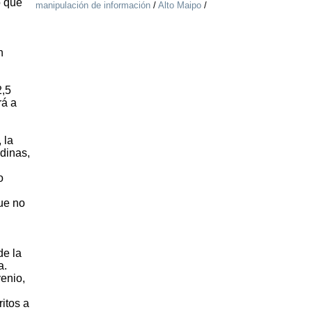
o que
manipulación de información
/
Alto Maipo
/
n
2,5
rá a
 la
dinas,
o
ue no
de la
a.
venio,
itos a