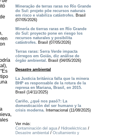
o de
itó
Mineração de terras raras no Río Grande
do Sul: projeto põe recursos naturais
em risco e viabiliza catástrofes.
Brasil
 de
(07/05/2026)
Minería de tierras raras en Río Grande
o,
do Sul: proyecto pone en riesgo los
recursos naturales y posibilita
eren
catástrofes.
Brasil (07/05/2026)
son
Terras raras: Serra Verde impacta
córregos em Goiás, diz análise de
odría
órgão ambiental.
Brasil (04/05/2026)
al),
Desastre ambiental
 “Es
tipo
La Justicia británica falla que la minera
 una
BHP es responsable de la rotura de la
represa en Mariana, Brasil, en 2015.
Brasil (14/11/2025)
Cariño, ¿qué nos pasó?: La
domesticación del ser humano y la
la
crisis moderna.
Internacional (11/08/2025)
nieva,
ales
Ver más:
Contaminación del agua
/
Hidroeléctricas
/
Desastre ambiental
/
Ocultamiento y