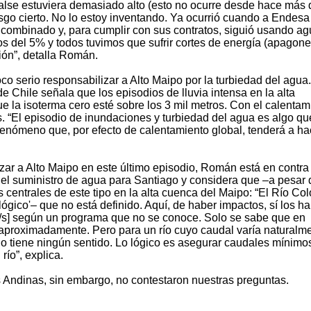
lse estuviera demasiado alto (esto no ocurre desde hace más 
riesgo cierto. No lo estoy inventando. Ya ocurrió cuando a Endesa
o combinado y, para cumplir con sus contratos, siguió usando a
 del 5% y todos tuvimos que sufrir cortes de energía (apagon
ión”, detalla Román.
co serio responsabilizar a Alto Maipo por la turbiedad del agua.
e Chile señala que los episodios de lluvia intensa en la alta
ue la isoterma cero esté sobre los 3 mil metros. Con el calentam
. “El episodio de inundaciones y turbiedad del agua es algo qu
n fenómeno que, por efecto de calentamiento global, tenderá a h
ar a Alto Maipo en este último episodio, Román está en contra
 el suministro de agua para Santiago y considera que –a pesar 
centrales de este tipo en la alta cuenca del Maipo: “El Río Co
ico'– que no está definido. Aquí, de haber impactos, sí los ha
³/s] según un programa que no se conoce. Solo se sabe que en
 aproximadamente. Pero para un río cuyo caudal varía naturalm
 no tiene ningún sentido. Lo lógico es asegurar caudales mínimo
ío”, explica.
 Andinas, sin embargo, no contestaron nuestras preguntas.