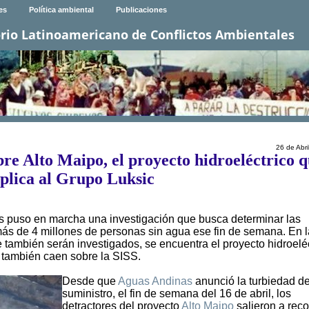
es
Política ambiental
Publicaciones
rio Latinoamericano de Conflictos Ambientales
26 de Abri
bre Alto Maipo, el proyecto hidroeléctrico 
plica al Grupo Luksic
os puso en marcha una investigación que busca determinar las
 más de 4 millones de personas sin agua ese fin de semana. En l
e también serán investigados, se encuentra el proyecto hidroelé
 también caen sobre la SISS.
Desde que
Aguas Andinas
anunció la turbiedad de
suministro, el fin de semana del 16 de abril, los
detractores del proyecto
Alto Maipo
salieron a reco