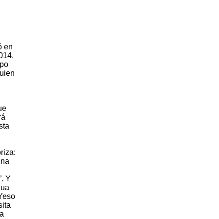
ó en
014,
upo
uien
ue
rá
sta
riza:
una
”. Y
gua
 Yeso
ita
ha