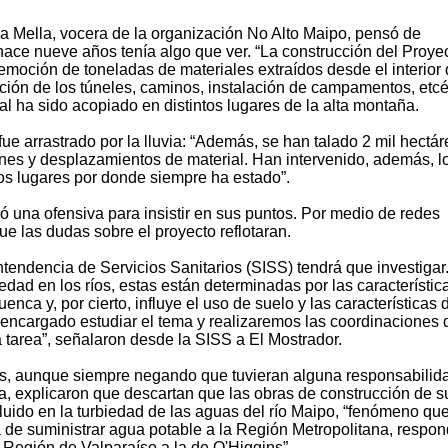
a Mella, vocera de la organización No Alto Maipo, pensó de
hace nueve años tenía algo que ver. “La construcción del Proye
remoción de toneladas de materiales extraídos desde el interior
cción de los túneles, caminos, instalación de campamentos, etcé
al ha sido acopiado en distintos lugares de la alta montaña.
ue arrastrado por la lluvia: “Además, se han talado 2 mil hectá
nes y desplazamientos de material. Han intervenido, además, l
los lugares por donde siempre ha estado”.
 una ofensiva para insistir en sus puntos. Por medio de redes
ue las dudas sobre el proyecto reflotaran.
tendencia de Servicios Sanitarios (SISS) tendrá que investigar
edad en los ríos, estas están determinadas por las característic
nca y, por cierto, influye el uso de suelo y las características 
encargado estudiar el tema y realizaremos las coordinaciones 
 tarea”, señalaron desde la SISS a El Mostrador.
nes, aunque siempre negando que tuvieran alguna responsabilid
, explicaron que descartan que las obras de construcción de s
luido en la turbiedad de las aguas del río Maipo, “fenómeno que
de suministrar agua potable a la Región Metropolitana, respon
Región de Valparaíso a la de O'Higgins”.