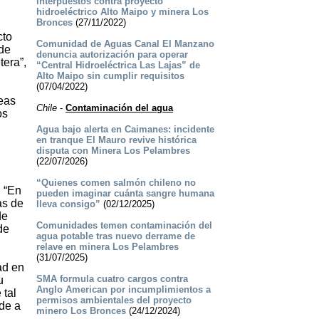
interpuestos contra proyecto
hidroeléctrico Alto Maipo y minera Los
Bronces
(27/11/2022)
cto
Comunidad de Aguas Canal El Manzano
 de
denuncia autorización para operar
tera”,
“Central Hidroeléctrica Las Lajas” de
Alto Maipo sin cumplir requisitos
(07/04/2022)
reas
Chile
-
Contaminación del agua
os
Agua bajo alerta en Caimanes: incidente
en tranque El Mauro revive histórica
disputa con Minera Los Pelambres
(22/07/2026)
“Quienes comen salmón chileno no
. “En
pueden imaginar cuánta sangre humana
as de
lleva consigo”
(02/12/2025)
de
Comunidades temen contaminación del
de
agua potable tras nuevo derrame de
relave en minera Los Pelambres
(31/07/2025)
ad en
SMA formula cuatro cargos contra
u
Anglo American por incumplimientos a
 tal
permisos ambientales del proyecto
de a
minero Los Bronces
(24/12/2024)