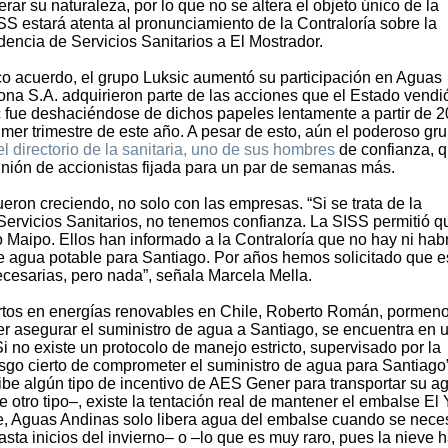
erar su naturaleza, por lo que no se altera el objeto único de la
SISS estará atenta al pronunciamiento de la Contraloría sobre la
encia de Servicios Sanitarios a El Mostrador.
o acuerdo, el grupo Luksic aumentó su participación en Aguas
ona S.A. adquirieron parte de las acciones que el Estado vendi
 fue deshaciéndose de dichos papeles lentamente a partir de 2
imer trimestre de este año. A pesar de esto, aún el poderoso gr
directorio de la sanitaria, uno de sus hombres
de confianza, q
unión de accionistas fijada para un par de semanas más.
eron creciendo, no solo con las empresas. “Si se trata de la
ervicios Sanitarios, no tenemos confianza. La SISS permitió q
 Maipo. Ellos han informado a la Contraloría que no hay ni hab
de agua potable para Santiago. Por años hemos solicitado que e
necesarias, pero nada”, señala Marcela Mella.
rtos en energías renovables en Chile, Roberto Román, pormeno
r asegurar el suministro de agua a Santiago, se encuentra en 
Si no existe un protocolo de manejo estricto, supervisado por la
sgo cierto de comprometer el suministro de agua para Santiago
ibe algún tipo de incentivo de AES Gener para transportar su a
e otro tipo–, existe la tentación real de mantener el embalse El
e, Aguas Andinas solo libera agua del embalse cuando se neces
sta inicios del invierno– o –lo que es muy raro, pues la nieve 