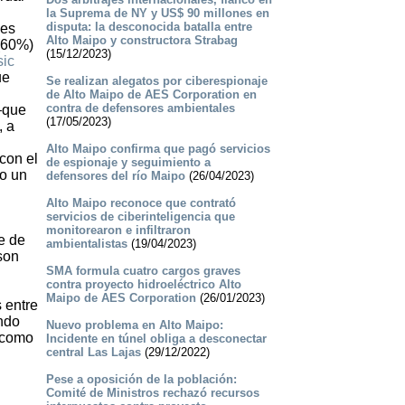
la Suprema de NY y US$ 90 millones en
disputa: la desconocida batalla entre
 es
Alto Maipo y constructora Strabag
(60%)
(15/12/2023)
sic
ue
Se realizan alegatos por ciberespionaje
de Alto Maipo de AES Corporation en
contra de defensores ambientales
–que
(17/05/2023)
, a
Alto Maipo confirma que pagó servicios
con el
de espionaje y seguimiento a
do un
defensores del río Maipo
(26/04/2023)
Alto Maipo reconoce que contrató
servicios de ciberinteligencia que
monitorearon e infiltraron
e de
ambientalistas
(19/04/2023)
son
SMA formula cuatro cargos graves
contra proyecto hidroeléctrico Alto
Maipo de AES Corporation
(26/01/2023)
 entre
endo
Nuevo problema en Alto Maipo:
, como
Incidente en túnel obliga a desconectar
central Las Lajas
(29/12/2022)
Pese a oposición de la población:
Comité de Ministros rechazó recursos