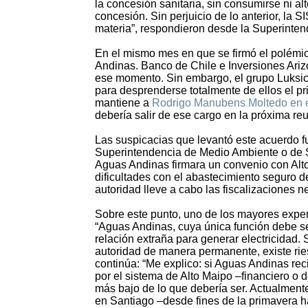
la concesión sanitaria, sin consumirse ni alt
concesión. Sin perjuicio de lo anterior, la 
materia”, respondieron desde la Superintend
En el mismo mes en que se firmó el polémic
Andinas. Banco de Chile e Inversiones Ariz
ese momento. Sin embargo, el grupo Luksic
para desprenderse totalmente de ellos el pr
mantiene a
Rodrigo Manubens Moltedo en el 
debería salir de ese cargo en la próxima re
Las suspicacias que levantó este acuerdo fu
Superintendencia de Medio Ambiente o de S
Aguas Andinas firmara un convenio con Alto
dificultades con el abastecimiento seguro 
autoridad lleve a cabo las fiscalizaciones 
Sobre este punto, uno de los mayores expe
“Aguas Andinas, cuya única función debe se
relación extraña para generar electricidad. 
autoridad de manera permanente, existe rie
continúa: “Me explico: si Aguas Andinas rec
por el sistema de Alto Maipo –financiero o d
más bajo de lo que debería ser. Actualment
en Santiago –desde fines de la primavera ha