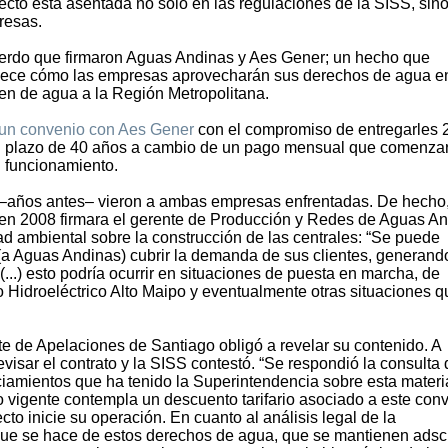
ecto está asentada no solo en las regulaciones de la SISS, sin
resas.
acuerdo que firmaron Aguas Andinas y Aes Gener; un hecho que
tablece cómo las empresas aprovecharán sus derechos de agua e
n de agua a la Región Metropolitana.
 un convenio con Aes Gener
con el compromiso de entregarles 
n plazo de 40 años a cambio de un pago mensual que comenza
 funcionamiento.
 –años antes– vieron a ambas empresas enfrentadas. De hecho,
 en 2008 firmara el gerente de Producción y Redes de Aguas An
ad ambiental sobre la construcción de las centrales: “Se puede
 (a Aguas Andinas) cubrir la demanda de sus clientes, generand
...) esto podría ocurrir en situaciones de puesta en marcha, de
 Hidroeléctrico Alto Maipo y eventualmente otras situaciones q
te de Apelaciones de Santiago obligó a revelar su contenido. A
isar el contrato y la SISS contestó. “Se respondió la consulta 
nciamientos que ha tenido la Superintendencia sobre esta materi
io vigente contempla un descuento tarifario asociado a este con
cto inicie su operación. En cuanto al análisis legal de la
que se hace de estos derechos de agua, que se mantienen adscr