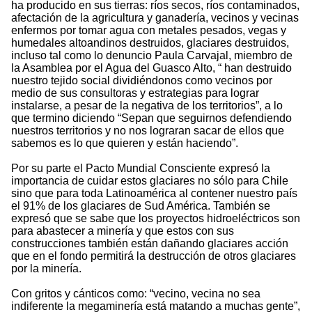
ha producido en sus tierras: ríos secos, ríos contaminados,
afectación de la agricultura y ganadería, vecinos y vecinas
enfermos por tomar agua con metales pesados, vegas y
humedales altoandinos destruidos, glaciares destruidos,
incluso tal como lo denuncio Paula Carvajal, miembro de
la Asamblea por el Agua del Guasco Alto, “ han destruido
nuestro tejido social dividiéndonos como vecinos por
medio de sus consultoras y estrategias para lograr
instalarse, a pesar de la negativa de los territorios”, a lo
que termino diciendo “Sepan que seguirnos defendiendo
nuestros territorios y no nos lograran sacar de ellos que
sabemos es lo que quieren y están haciendo”.
Por su parte el Pacto Mundial Consciente expresó la
importancia de cuidar estos glaciares no sólo para Chile
sino que para toda Latinoamérica al contener nuestro país
el 91% de los glaciares de Sud América. También se
expresó que se sabe que los proyectos hidroeléctricos son
para abastecer a minería y que estos con sus
construcciones también están dañando glaciares acción
que en el fondo permitirá la destrucción de otros glaciares
por la minería.
Con gritos y cánticos como: “vecino, vecina no sea
indiferente la megaminería está matando a muchas gente”,