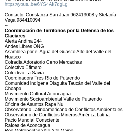
https://youtu.be/6YS4Ak7dgLg
Contacto: Constanza San Juan 962413008 y Stefanía
Vega 984410094
--
Coordinación de Territorios por la Defensa de los
Glaciares
Alerta Andina 244
Andes Libres ONG
Asamblea por el Agua del Guasco Alto del Valle del
Huasco
Cofradía Adoratorio Cerro Mercachas
Colectivo Efímero
Colectivo La Savia
Coordinadora Tres Río de Putaendo
Comunidad Indígena Diaguita Taucán del Valle del
Choapa
Movimiento Cultural Aconcagua
Movimiento Socioambiental Valle de Putaendo
Oficina de Asuntos Rapa Nui
Observatorio Latinoamericano de Conflictos Ambientales
Observatorio de Conflictos Mineros América Latina
Pacto Mundial Consciente
Raíces de Aconcagua
Red Metropolitana No Alto Maipo