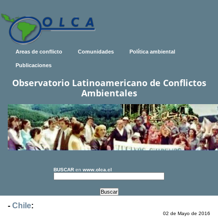
Areas de conflicto
Comunidades
Política ambiental
Publicaciones
Observatorio Latinoamericano de Conflictos
Ambientales
BUSCAR
en
www.olca.cl
-
Chile
:
02 de Mayo de 2016