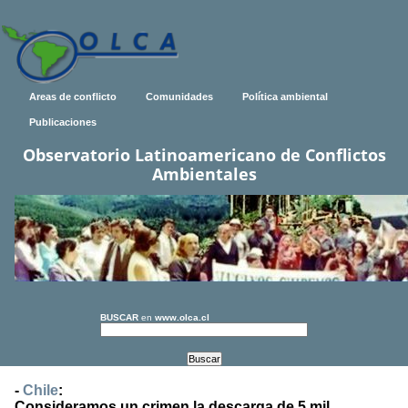
Areas de conflicto
Comunidades
Política ambiental
Publicaciones
Observatorio Latinoamericano de Conflictos
Ambientales
BUSCAR
en
www.olca.cl
-
Chile
:
Consideramos un crimen la descarga de 5 mil