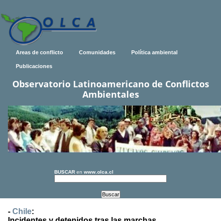
Areas de conflicto
Comunidades
Política ambiental
Publicaciones
Observatorio Latinoamericano de Conflictos
Ambientales
BUSCAR
en
www.olca.cl
-
Chile
:
Incidentes y detenidos tras las marchas