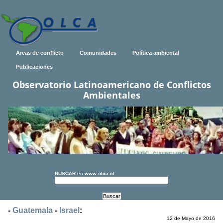
Areas de conflicto
Comunidades
Política ambiental
Publicaciones
Observatorio Latinoamericano de Conflictos
Ambientales
BUSCAR
en
www.olca.cl
-
Guatemala
-
Israel
:
12 de Mayo de 2016