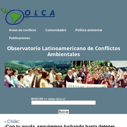
Areas de conflicto
Comunidades
Política ambiental
Publicaciones
Observatorio Latinoamericano de Conflictos
Ambientales
BUSCAR
en
www.olca.cl
-
Chile
:
¡Con tu ayuda, seguiremos luchando hasta detener