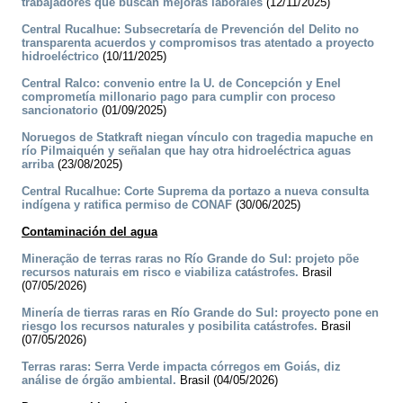
trabajadores que buscan mejoras laborales
(12/11/2025)
Central Rucalhue: Subsecretaría de Prevención del Delito no
transparenta acuerdos y compromisos tras atentado a proyecto
hidroeléctrico
(10/11/2025)
Central Ralco: convenio entre la U. de Concepción y Enel
comprometía millonario pago para cumplir con proceso
sancionatorio
(01/09/2025)
Noruegos de Statkraft niegan vínculo con tragedia mapuche en
río Pilmaiquén y señalan que hay otra hidroeléctrica aguas
arriba
(23/08/2025)
Central Rucalhue: Corte Suprema da portazo a nueva consulta
indígena y ratifica permiso de CONAF
(30/06/2025)
Contaminación del agua
Mineração de terras raras no Río Grande do Sul: projeto põe
recursos naturais em risco e viabiliza catástrofes.
Brasil
(07/05/2026)
Minería de tierras raras en Río Grande do Sul: proyecto pone en
riesgo los recursos naturales y posibilita catástrofes.
Brasil
(07/05/2026)
Terras raras: Serra Verde impacta córregos em Goiás, diz
análise de órgão ambiental.
Brasil (04/05/2026)