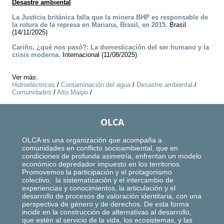
Desastre ambiental
La Justicia británica falla que la minera BHP es responsable de
la rotura de la represa en Mariana, Brasil, en 2015.
Brasil
(14/11/2025)
Cariño, ¿qué nos pasó?: La domesticación del ser humano y la
crisis moderna.
Internacional (11/08/2025)
Ver más:
Hidroeléctricas
/
Contaminación del agua
/
Desastre ambiental
/
Comunidades
/
Alto Maipo
/
OLCA
OLCA es una organización que acompaña a
comunidades en conflicto socioambiental, que en
condiciones de profunda asimetría, enfrentan un modelo
económico depredador impuesto en los territorios.
Promovemos la participación y el protagonismo
colectivo, la sistematización y el intercambio de
experiencias y conocimientos, la articulación y el
desarrollo de procesos de valoración identitaria, con una
perspectiva de género y de derechos. De esta forma
incidir en la construcción de alternativas al desarrollo,
que estén al servicio de la vida, los ecosistemas, y las