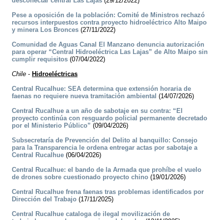
desconectar central Las Lajas
(29/12/2022)
Pese a oposición de la población: Comité de Ministros rechazó
recursos interpuestos contra proyecto hidroeléctrico Alto Maipo
y minera Los Bronces
(27/11/2022)
Comunidad de Aguas Canal El Manzano denuncia autorización
para operar “Central Hidroeléctrica Las Lajas” de Alto Maipo sin
cumplir requisitos
(07/04/2022)
Chile
-
Hidroeléctricas
Central Rucalhue: SEA determina que extensión horaria de
faenas no requiere nueva tramitación ambiental
(14/07/2026)
Central Rucalhue a un año de sabotaje en su contra: “El
proyecto continúa con resguardo policial permanente decretado
por el Ministerio Público”
(09/04/2026)
Subsecretaría de Prevención del Delito al banquillo: Consejo
para la Transparencia le ordena entregar actas por sabotaje a
Central Rucalhue
(06/04/2026)
Central Rucalhue: el bando de la Armada que prohíbe el vuelo
de drones sobre cuestionado proyecto chino
(19/01/2026)
Central Rucalhue frena faenas tras problemas identificados por
Dirección del Trabajo
(17/11/2025)
Central Rucalhue cataloga de ilegal movilización de