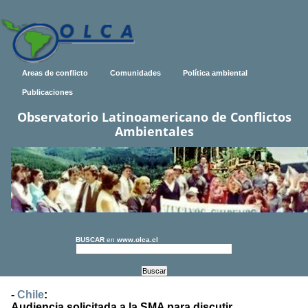
Areas de conflicto
Comunidades
Política ambiental
Publicaciones
Observatorio Latinoamericano de Conflictos
Ambientales
BUSCAR
en
www.olca.cl
-
Chile
:
Audiencia solicitada a la SMA para discutir