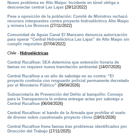
Nuevo problema en Alto Maipo: Incidente en túnel obliga a
desconectar central Las Lajas
(29/12/2022)
Pese a oposición de la población: Comité de Ministros rechazó
recursos interpuestos contra proyecto hidroeléctrico Alto Maipo
y minera Los Bronces
(27/11/2022)
Comunidad de Aguas Canal El Manzano denuncia autorización
para operar “Central Hidroeléctrica Las Lajas” de Alto Maipo sin
cumplir requisitos
(07/04/2022)
Chile
-
Hidroeléctricas
Central Rucalhue: SEA determina que extensión horaria de
faenas no requiere nueva tramitación ambiental
(14/07/2026)
Central Rucalhue a un año de sabotaje en su contra: “El
proyecto continúa con resguardo policial permanente decretado
por el Ministerio Público”
(09/04/2026)
Subsecretaría de Prevención del Delito al banquillo: Consejo
para la Transparencia le ordena entregar actas por sabotaje a
Central Rucalhue
(06/04/2026)
Central Rucalhue: el bando de la Armada que prohíbe el vuelo
de drones sobre cuestionado proyecto chino
(19/01/2026)
Central Rucalhue frena faenas tras problemas identificados por
Dirección del Trabajo
(17/11/2025)