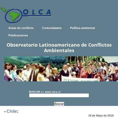
Areas de conflicto
Comunidades
Política ambiental
Publicaciones
Observatorio Latinoamericano de Conflictos
Ambientales
BUSCAR
en
www.olca.cl
-
Chile
:
18 de Mayo de 2016