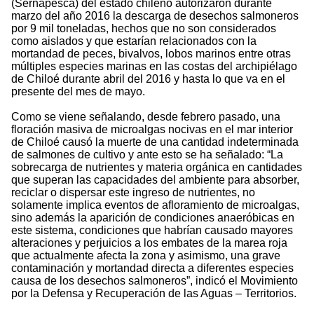
(Sernapesca) del estado chileno autorizaron durante
marzo del año 2016 la descarga de desechos salmoneros
por 9 mil toneladas, hechos que no son considerados
como aislados y que estarían relacionados con la
mortandad de peces, bivalvos, lobos marinos entre otras
múltiples especies marinas en las costas del archipiélago
de Chiloé durante abril del 2016 y hasta lo que va en el
presente del mes de mayo.
Como se viene señalando, desde febrero pasado, una
floración masiva de microalgas nocivas en el mar interior
de Chiloé causó la muerte de una cantidad indeterminada
de salmones de cultivo y ante esto se ha señalado: “La
sobrecarga de nutrientes y materia orgánica en cantidades
que superan las capacidades del ambiente para absorber,
reciclar o dispersar este ingreso de nutrientes, no
solamente implica eventos de afloramiento de microalgas,
sino además la aparición de condiciones anaeróbicas en
este sistema, condiciones que habrían causado mayores
alteraciones y perjuicios a los embates de la marea roja
que actualmente afecta la zona y asimismo, una grave
contaminación y mortandad directa a diferentes especies
causa de los desechos salmoneros”, indicó el Movimiento
por la Defensa y Recuperación de las Aguas – Territorios.