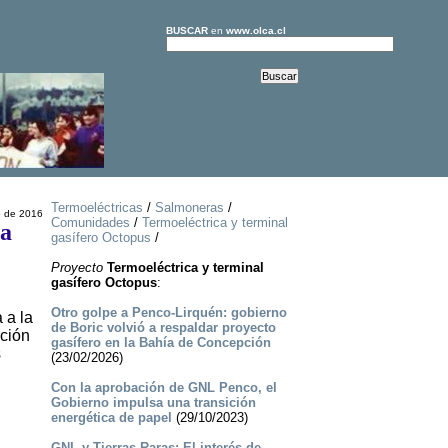
BUSCAR
en
www.olca.cl
Termoeléctricas
/
Salmoneras
/
 de 2016
Comunidades
/
Termoeléctrica y terminal
la
gasífero Octopus
/
Proyecto
Termoeléctrica y terminal
gasífero Octopus
:
Otro golpe a Penco-Lirquén: gobierno
 a la
de Boric volvió a respaldar proyecto
ación
gasífero en la Bahía de Concepción
s
(23/02/2026)
Con la aprobación de GNL Penco, el
Gobierno impulsa una transición
energética de papel
(29/10/2023)
GNL y Tierras Raras: El interés de