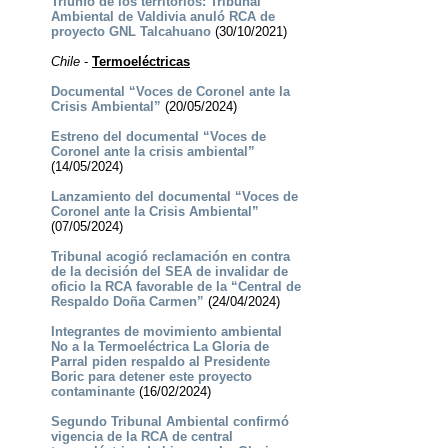
Triunfo de los territorios: Tribunal
Ambiental de Valdivia anuló RCA de
proyecto GNL Talcahuano
(30/10/2021)
Chile
-
Termoeléctricas
Documental “Voces de Coronel ante la
Crisis Ambiental”
(20/05/2024)
Estreno del documental “Voces de
Coronel ante la crisis ambiental”
(14/05/2024)
Lanzamiento del documental “Voces de
Coronel ante la Crisis Ambiental”
(07/05/2024)
Tribunal acogió reclamación en contra
de la decisión del SEA de invalidar de
oficio la RCA favorable de la “Central de
Respaldo Doña Carmen”
(24/04/2024)
Integrantes de movimiento ambiental
No a la Termoeléctrica La Gloria de
Parral piden respaldo al Presidente
Boric para detener este proyecto
contaminante
(16/02/2024)
Segundo Tribunal Ambiental confirmó
vigencia de la RCA de central