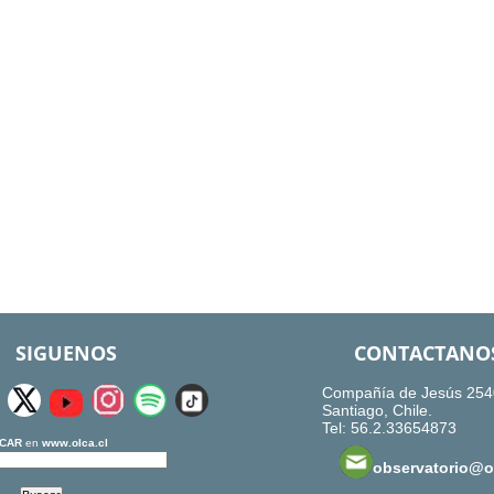
SIGUENOS
CONTACTANO
Compañía de Jesús 254
Santiago, Chile.
Tel: 56.2.33654873
CAR
en
www.olca.cl
observatorio@ol