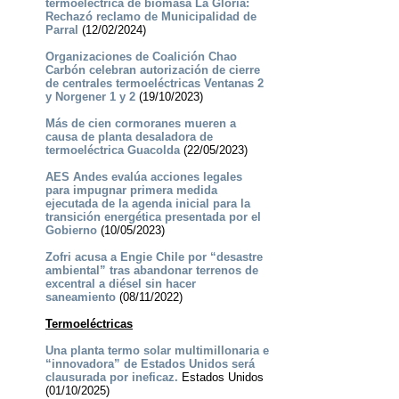
termoeléctrica de biomasa La Gloria:
Rechazó reclamo de Municipalidad de
Parral
(12/02/2024)
Organizaciones de Coalición Chao
Carbón celebran autorización de cierre
de centrales termoeléctricas Ventanas 2
y Norgener 1 y 2
(19/10/2023)
Más de cien cormoranes mueren a
causa de planta desaladora de
termoeléctrica Guacolda
(22/05/2023)
AES Andes evalúa acciones legales
para impugnar primera medida
ejecutada de la agenda inicial para la
transición energética presentada por el
Gobierno
(10/05/2023)
Zofri acusa a Engie Chile por “desastre
ambiental” tras abandonar terrenos de
excentral a diésel sin hacer
saneamiento
(08/11/2022)
Termoeléctricas
Una planta termo solar multimillonaria e
“innovadora” de Estados Unidos será
clausurada por ineficaz.
Estados Unidos
(01/10/2025)