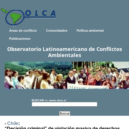
Areas de conflicto
Comunidades
Política ambiental
Publicaciones
Observatorio Latinoamericano de Conflictos
Ambientales
BUSCAR
en
www.olca.cl
-
Chile
:
“Decisión criminal” de violación masiva de derechos