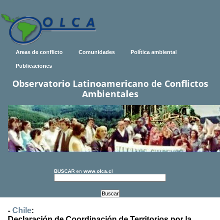
Areas de conflicto
Comunidades
Política ambiental
Publicaciones
Observatorio Latinoamericano de Conflictos
Ambientales
BUSCAR
en
www.olca.cl
-
Chile
:
Declaración de Coordinación de Territorios por la