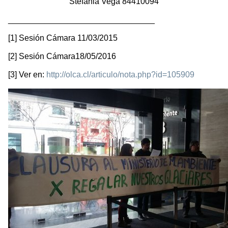
Stefania Vega 84410094
________________________________
[1] Sesión Cámara 11/03/2015
[2] Sesión Cámara18/05/2016
[3] Ver en:
http://olca.cl/articulo/nota.php?id=105909