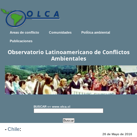
Areas de conflicto
Comunidades
Política ambiental
Publicaciones
Observatorio Latinoamericano de Conflictos
Ambientales
BUSCAR
en
www.olca.cl
-
Chile
:
26 de Mayo de 2016