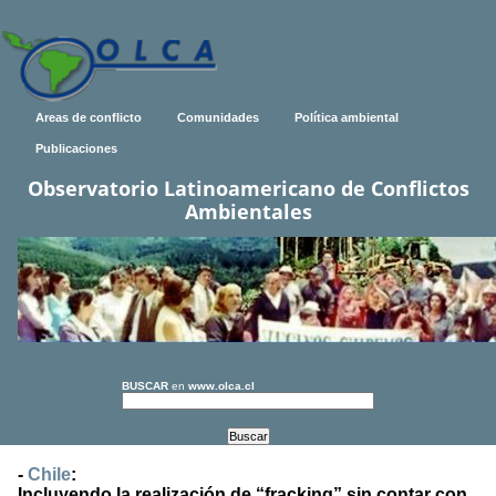
Areas de conflicto
Comunidades
Política ambiental
Publicaciones
Observatorio Latinoamericano de Conflictos
Ambientales
BUSCAR
en
www.olca.cl
-
Chile
:
Incluyendo la realización de “fracking” sin contar con