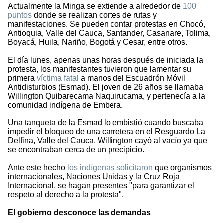
Actualmente la Minga se extiende a alrededor de
100
puntos
donde se realizan cortes de rutas y
manifestaciones. Se pueden contar protestas en Chocó,
Antioquia, Valle del Cauca, Santander, Casanare, Tolima,
Boyacá, Huila, Nariño, Bogotá y Cesar, entre otros.
El día lunes, apenas unas horas después de iniciada la
protesta, los manifestantes tuvieron que lamentar su
primera
víctima fatal
a manos del Escuadrón Móvil
Antidisturbios (Esmad). El joven de 26 años se llamaba
Willington Quibarecama Naquirucama, y pertenecía a la
comunidad indígena de Embera.
Una tanqueta de la Esmad lo embistió cuando buscaba
impedir el bloqueo de una carretera en el Resguardo La
Delfina, Valle del Cauca. Willington cayó al vacío ya que
se encontraban cerca de un precipicio.
Ante este hecho
los indígenas solicitaron
que organismos
internacionales, Naciones Unidas y la Cruz Roja
Internacional, se hagan presentes "para garantizar el
respeto al derecho a la protesta".
El gobierno desconoce las demandas