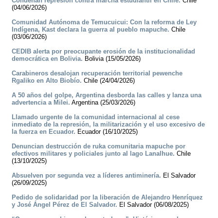
Condenan represión contra marcha estudiantil en Chile.
Chile
(04/06/2026)
Comunidad Autónoma de Temucuicui: Con la reforma de Ley
Indígena, Kast declara la guerra al pueblo mapuche.
Chile
(03/06/2026)
CEDIB alerta por preocupante erosión de la institucionalidad
democrática en Bolivia.
Bolivia (15/05/2026)
Carabineros desalojan recuperación territorial pewenche
Rgaliko en Alto Biobío.
Chile (24/04/2026)
A 50 años del golpe, Argentina desborda las calles y lanza una
advertencia a Milei.
Argentina (25/03/2026)
Llamado urgente de la comunidad internacional al cese
inmediato de la represión, la militarización y el uso excesivo de
la fuerza en Ecuador.
Ecuador (16/10/2025)
Denuncian destrucción de ruka comunitaria mapuche por
efectivos militares y policiales junto al lago Lanalhue.
Chile
(13/10/2025)
Absuelven por segunda vez a líderes antiminería.
El Salvador
(26/09/2025)
Pedido de solidaridad por la liberación de Alejandro Henríquez
y José Ángel Pérez de El Salvador.
El Salvador (06/08/2025)