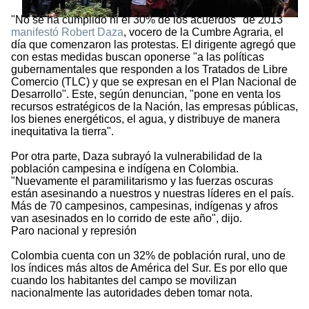
"No se ha cumplido ni el 30% de los acuerdos" de 2013
manifestó Robert Daza
, vocero de la Cumbre Agraria, el
día que comenzaron las protestas. El dirigente agregó que
con estas medidas buscan oponerse "a las políticas
gubernamentales que responden a los Tratados de Libre
Comercio (TLC) y que se expresan en el Plan Nacional de
Desarrollo". Este, según denuncian, "pone en venta los
recursos estratégicos de la Nación, las empresas públicas,
los bienes energéticos, el agua, y distribuye de manera
inequitativa la tierra".
Por otra parte, Daza subrayó la vulnerabilidad de la
población campesina e indígena en Colombia.
"Nuevamente el paramilitarismo y las fuerzas oscuras
están asesinando a nuestros y nuestras líderes en el país.
Más de 70 campesinos, campesinas, indígenas y afros
van asesinados en lo corrido de este año", dijo.
Paro nacional y represión
Colombia cuenta con un 32% de población rural, uno de
los índices más altos de América del Sur. Es por ello que
cuando los habitantes del campo se movilizan
nacionalmente las autoridades deben tomar nota.