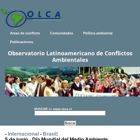
Areas de conflicto
Comunidades
Política ambiental
Publicaciones
Observatorio Latinoamericano de Conflictos
Ambientales
BUSCAR
en
www.olca.cl
-
Internacional
-
Brasil
:
5 de junio - Día Mundial del Medio Ambiente