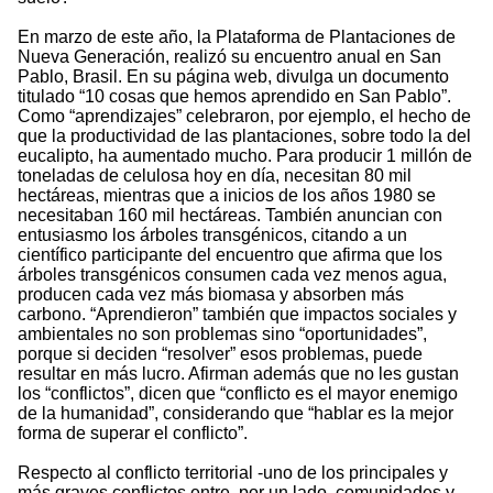
En marzo de este año, la Plataforma de Plantaciones de
Nueva Generación, realizó su encuentro anual en San
Pablo, Brasil. En su página web, divulga un documento
titulado “10 cosas que hemos aprendido en San Pablo”.
Como “aprendizajes” celebraron, por ejemplo, el hecho de
que la productividad de las plantaciones, sobre todo la del
eucalipto, ha aumentado mucho. Para producir 1 millón de
toneladas de celulosa hoy en día, necesitan 80 mil
hectáreas, mientras que a inicios de los años 1980 se
necesitaban 160 mil hectáreas. También anuncian con
entusiasmo los árboles transgénicos, citando a un
científico participante del encuentro que afirma que los
árboles transgénicos consumen cada vez menos agua,
producen cada vez más biomasa y absorben más
carbono. “Aprendieron” también que impactos sociales y
ambientales no son problemas sino “oportunidades”,
porque si deciden “resolver” esos problemas, puede
resultar en más lucro. Afirman además que no les gustan
los “conflictos”, dicen que “conflicto es el mayor enemigo
de la humanidad”, considerando que “hablar es la mejor
forma de superar el conflicto”.
Respecto al conflicto territorial -uno de los principales y
más graves conflictos entre, por un lado, comunidades y,