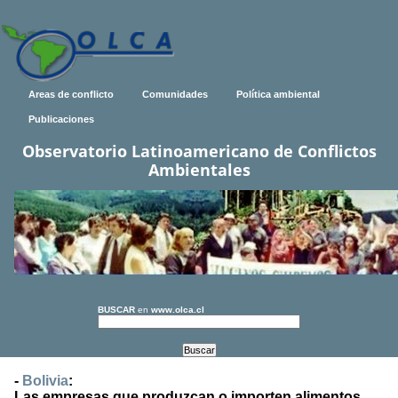
Areas de conflicto
Comunidades
Política ambiental
Publicaciones
Observatorio Latinoamericano de Conflictos
Ambientales
BUSCAR
en
www.olca.cl
-
Bolivia
:
Las empresas que produzcan o importen alimentos