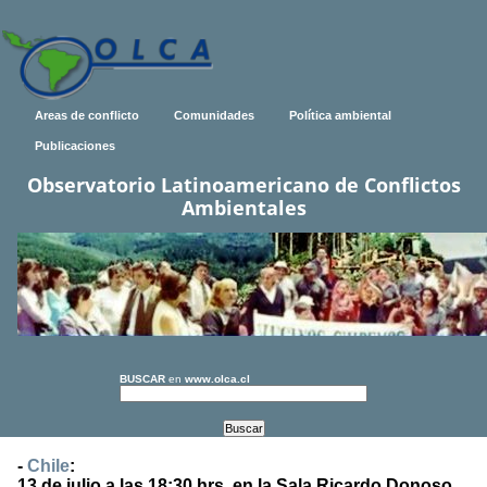
Areas de conflicto
Comunidades
Política ambiental
Publicaciones
Observatorio Latinoamericano de Conflictos
Ambientales
BUSCAR
en
www.olca.cl
-
Chile
:
13 de julio a las 18:30 hrs. en la Sala Ricardo Donoso