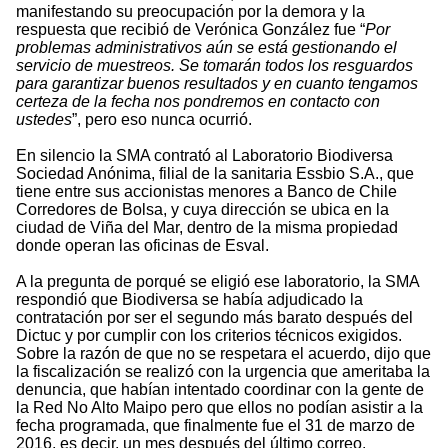
manifestando su preocupación por la demora y la
respuesta que recibió de Verónica González fue “
Por
problemas administrativos aún se está gestionando el
servicio de muestreos. Se tomarán todos los resguardos
para garantizar buenos resultados y en cuanto tengamos
certeza de la fecha nos pondremos en contacto con
ustedes
”, pero eso nunca ocurrió.
En silencio la SMA contrató al Laboratorio Biodiversa
Sociedad Anónima, filial de la sanitaria Essbio S.A., que
tiene entre sus accionistas menores a Banco de Chile
Corredores de Bolsa, y cuya dirección se ubica en la
ciudad de Viña del Mar, dentro de la misma propiedad
donde operan las oficinas de Esval.
A la pregunta de porqué se eligió ese laboratorio, la SMA
respondió que Biodiversa se había adjudicado la
contratación por ser el segundo más barato después del
Dictuc y por cumplir con los criterios técnicos exigidos.
Sobre la razón de que no se respetara el acuerdo, dijo que
la fiscalización se realizó con la urgencia que ameritaba la
denuncia, que habían intentado coordinar con la gente de
la Red No Alto Maipo pero que ellos no podían asistir a la
fecha programada, que finalmente fue el 31 de marzo de
2016, es decir, un mes después del último correo.