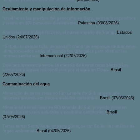
Ocultamiento y manipulación de información
Israel borra las pruebas del genocidio en Gaza, retirando escombros
y restos en 100 camiones diariamente.
Palestina (03/08/2026)
Aranceles por trabajo forzoso, el nuevo engaño de Trump.
Estados
Unidos (24/07/2026)
“Si todo lo demás falla, demanda”: cómo las empresas de alimentos
ultraprocesados están utilizando los tribunales para obstruir las
normas sanitarias.
Internacional (22/07/2026)
Bajo una apariencia verde, la minería de tierras raras afecta a los
territorios y agrava los conflictos por el agua en Goiás.
Brasil
(22/07/2026)
Contaminación del agua
Mineração de terras raras no Río Grande do Sul: projeto põe
recursos naturais em risco e viabiliza catástrofes.
Brasil (07/05/2026)
Minería de tierras raras en Río Grande do Sul: proyecto pone en
riesgo los recursos naturales y posibilita catástrofes.
Brasil
(07/05/2026)
Terras raras: Serra Verde impacta córregos em Goiás, diz análise de
órgão ambiental.
Brasil (04/05/2026)