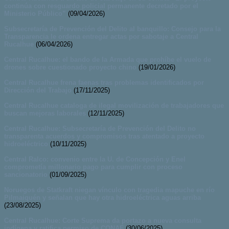
continúa con resguardo policial permanente decretado por el
Ministerio Público”
(09/04/2026)
Subsecretaría de Prevención del Delito al banquillo: Consejo para la
Transparencia le ordena entregar actas por sabotaje a Central
Rucalhue
(06/04/2026)
Central Rucalhue: el bando de la Armada que prohíbe el vuelo de
drones sobre cuestionado proyecto chino
(19/01/2026)
Central Rucalhue frena faenas tras problemas identificados por
Dirección del Trabajo
(17/11/2025)
Central Rucalhue cataloga de ilegal movilización de trabajadores que
buscan mejoras laborales
(12/11/2025)
Central Rucalhue: Subsecretaría de Prevención del Delito no
transparenta acuerdos y compromisos tras atentado a proyecto
hidroeléctrico
(10/11/2025)
Central Ralco: convenio entre la U. de Concepción y Enel
comprometía millonario pago para cumplir con proceso
sancionatorio
(01/09/2025)
Noruegos de Statkraft niegan vínculo con tragedia mapuche en río
Pilmaiquén y señalan que hay otra hidroeléctrica aguas arriba
(23/08/2025)
Central Rucalhue: Corte Suprema da portazo a nueva consulta
indígena y ratifica permiso de CONAF
(30/06/2025)