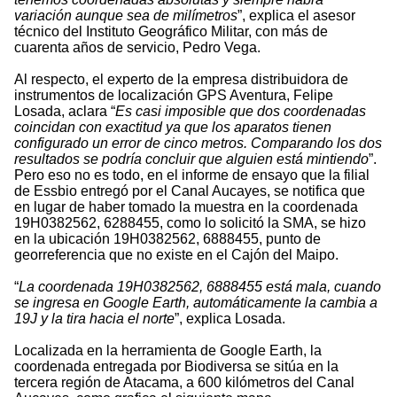
variación aunque sea de milímetros
”, explica el asesor
técnico del Instituto Geográfico Militar, con más de
cuarenta años de servicio, Pedro Vega.
Al respecto, el experto de la empresa distribuidora de
instrumentos de localización GPS Aventura, Felipe
Losada, aclara “
Es casi imposible que dos coordenadas
coincidan con exactitud ya que los aparatos tienen
configurado un error de cinco metros. Comparando los dos
resultados se podría concluir que alguien está mintiendo
”.
Pero eso no es todo, en el informe de ensayo que la filial
de Essbio entregó por el Canal Aucayes, se notifica que
en lugar de haber tomado la muestra en la coordenada
19H0382562, 6288455, como lo solicitó la SMA, se hizo
en la ubicación 19H0382562, 6888455, punto de
georreferencia que no existe en el Cajón del Maipo.
“
La coordenada 19H0382562, 6888455 está mala, cuando
se ingresa en Google Earth, automáticamente la cambia a
19J y la tira hacia el norte
”, explica Losada.
Localizada en la herramienta de Google Earth, la
coordenada entregada por Biodiversa se sitúa en la
tercera región de Atacama, a 600 kilómetros del Canal