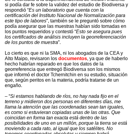
si podía dar fe sobre la validez del estudio de Biodiversa y
respondió “
Es un laboratorio que cuenta con la
certificación del Instituto Nacional de Normalización para
este tipo de labores
”, también se le preguntó sobre cómo
podía asegurar que las muestras habían sido tomadas en
los puntos requeridos y contestó “
Esto se asegura pues
los certificados de análisis incluyen la georreferenciación
de los puntos de muestra
”.
Lo cierto es que ni la SMA, ni los abogados de la CEA y
Alto Maipo, revisaron los
documentos
, ya que de haberlo
hecho habrían reparado en que los datos de la
georreferencia que entregó Biodiversa son los mismos
que informó el doctor Tchernitchin en su estudio, situación
que, según peritos en la materia, podría tratarse de un
engaño.
– “
Si estamos hablando de ríos, no hay nada fijo en el
terreno y midieron dos personas en diferentes días, me
llama la atención que las coordenadas sean tan iguales,
es como si estuvieran copiadas unas de las otras. Que
coincidan en forma tan exacta está dentro de las
posibilidades de uno en un millón, porque la tierra se está
moviendo a cada rato, al igual que los satélites. No
tenemos coordenadas absolutas y siempre habrá