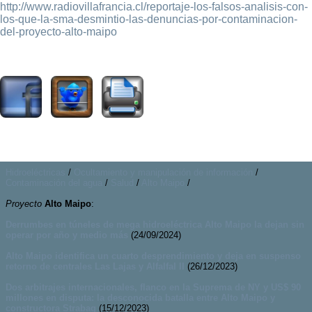
http://www.radiovillafrancia.cl/reportaje-los-falsos-analisis-con-
los-que-la-sma-desmintio-las-denuncias-por-contaminacion-
del-proyecto-alto-maipo
4962
Hidroeléctricas
/
Ocultamiento y manipulación de información
/
Contaminación del agua
/
Salud
/
Alto Maipo
/
Proyecto
Alto Maipo
:
Derrumbes en túneles de mega hidroeléctrica Alto Maipo la dejan sin
operar por año y medio más
(24/09/2024)
Alto Maipo identifica un cuarto desprendimiento y deja en suspenso
retorno de centrales Las Lajas y Alfalfal II
(26/12/2023)
Dos arbitrajes internacionales, flanco en la Suprema de NY y US$ 90
millones en disputa: la desconocida batalla entre Alto Maipo y
constructora Strabag
(15/12/2023)