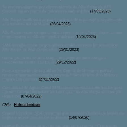
Se realizan alegatos por ciberespionaje de Alto Maipo de AES
Corporation en contra de defensores ambientales
(17/05/2023)
Alto Maipo confirma que pagó servicios de espionaje y seguimiento
a defensores del río Maipo
(26/04/2023)
Alto Maipo reconoce que contrató servicios de ciberinteligencia que
monitorearon e infiltraron ambientalistas
(19/04/2023)
SMA formula cuatro cargos graves contra proyecto hidroeléctrico
Alto Maipo de AES Corporation
(26/01/2023)
Nuevo problema en Alto Maipo: Incidente en túnel obliga a
desconectar central Las Lajas
(29/12/2022)
Pese a oposición de la población: Comité de Ministros rechazó
recursos interpuestos contra proyecto hidroeléctrico Alto Maipo y
minera Los Bronces
(27/11/2022)
Comunidad de Aguas Canal El Manzano denuncia autorización para
operar “Central Hidroeléctrica Las Lajas” de Alto Maipo sin cumplir
requisitos
(07/04/2022)
Chile
-
Hidroeléctricas
Central Rucalhue: SEA determina que extensión horaria de faenas no
requiere nueva tramitación ambiental
(14/07/2026)
Central Rucalhue a un año de sabotaje en su contra: “El proyecto