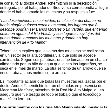
le consultó al doctor Andrei Tchernitchin si la descripción
entregada por el trabajador de Biodiversa correspondía al lugar
donde él había tomado las muestras y su respuesta fue:
“
Las descripciones no coinciden, en el sector del charco no
había ningún quiosco cerca o un canal, los lugares que él
describe podrían ser Baños Morales o Lo Valdés, que entiendo
obtienen aguas del Río Volcán y son lugares muy lejos del
punto donde tomamos las muestras y donde no hay
intervención de Alto Maipo
”.
Tchernitchin explicó que las otras dos muestras se realizaron
en un sector de la alta cordillera y al que solo se accede
caminando. Según sus palabras, una fue tomada en un charco
alimentado por un hilo de agua que, dicen los lugareños, se
seca en el mes de marzo. La otra se tomó de un arroyo que se
encontraba a unos metros cerro arriba.
Es importante aclarar que todas las muestras realizadas por el
doctor Andrei Tchernitchin fueron obtenidas en presencia de
Macarena Martínez, miembro de la Red No Alto Maipo, quien
aseguró que fue testigo de todo el trabajo que el toxicólogo
realizó en terreno.
Los argumentos con los que Alto Maipo intentó invalidar la