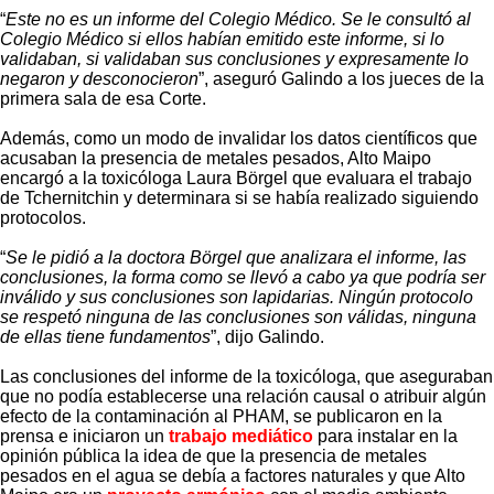
“
Este no es un informe del Colegio Médico. Se le consultó al
Colegio Médico si ellos habían emitido este informe, si lo
validaban, si validaban sus conclusiones y expresamente lo
negaron y desconocieron
”, aseguró Galindo a los jueces de la
primera sala de esa Corte.
Además, como un modo de invalidar los datos científicos que
acusaban la presencia de metales pesados, Alto Maipo
encargó a la toxicóloga Laura Börgel que evaluara el trabajo
de Tchernitchin y determinara si se había realizado siguiendo
protocolos.
“
Se le pidió a la doctora Börgel que analizara el informe, las
conclusiones, la forma como se llevó a cabo ya que podría ser
inválido y sus conclusiones son lapidarias. Ningún protocolo
se respetó ninguna de las conclusiones son válidas, ninguna
de ellas tiene fundamentos
”, dijo Galindo.
Las conclusiones del informe de la toxicóloga, que aseguraban
que no podía establecerse una relación causal o atribuir algún
efecto de la contaminación al PHAM, se publicaron en la
prensa e iniciaron un
trabajo mediático
para instalar en la
opinión pública la idea de que la presencia de metales
pesados en el agua se debía a factores naturales y que Alto