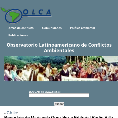
Areas de conflicto
Comunidades
Política ambiental
Publicaciones
Observatorio Latinoamericano de Conflictos
Ambientales
BUSCAR
en
www.olca.cl
-
Chile
:
Reportaje de Marianela González y Editorial Radio Villa