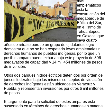
más
emblemáticos
está la
construcción del
megaparque de
Eólica del Sur,
en el Istmo de
Tehuantepec,
en Oaxaca, que
lleva cuatro
años de retraso porque un grupo de ejidatarios logró
demostrar que no se han respetado leyes ambientales ni
derechos humanos de pueblos indígenas, por lo que un
posible amparo puede echar abajo este proyecto de 396
megavatios de capacidad y 14 mil 454 millones de pesos
de inversión.
Otros dos parques hidroeléctricos detenidos por orden de
jueces federales bajo las mismos conceptos de violación
de derechos indígenas están ubicados en Veracruz y
Puebla, y representan inversiones por otros 6 mil millones
de pesos.
El argumento para la solicitud de estos amparos está
sustentado en términos de derechos humanos en materia