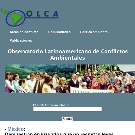
Areas de conflicto
Comunidades
Política ambiental
Publicaciones
Observatorio Latinoamericano de Conflictos
Ambientales
BUSCAR
en
www.olca.cl
-
México
:
Demuestran en juzgados que no respetan leyes