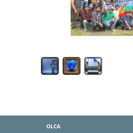
2016
OLCA