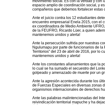
movimiento social. Es con la verdad y con
espacio amplio de coordinación social, y e
compañeros que debemos fortalecer estas co
Ante el juicio contra los 12 estudiantes de
encuentro empresarial Enela 2015, con el c
ex coordinadora de Medio Ambiente UFRO, M
de la FEUFRO, Ricardo Lüer, a quien ademá
mantenemos unidos y alerta!
Ante la persecución sufrida por nuestras 
Ngulumapu por parte de funcionarios de la 
Territorios” del 23 de abril de 2016, por lo
mantenemos unidos y alerta!
Ante los constantes allanamientos que la po
lo cual se ha sumado el secuestro del Lonk
golpeado y amenazado de muerte por un gru
Ante la agresión acontecida durante los úl
de Fuerzas Especiales en diversas zonas de
organismos internacionales de derechos h
Ante las palabras malintencionadas del In
reivindicación territorial mapuche y ha dejad