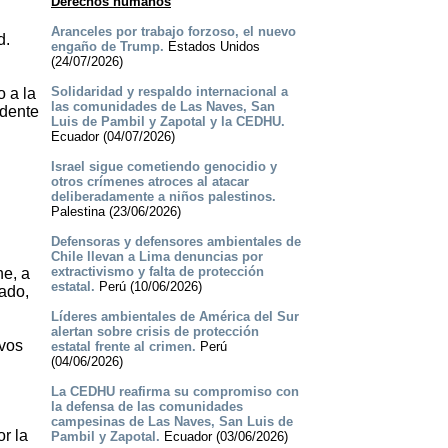
Derechos humanos
Aranceles por trabajo forzoso, el nuevo
d.
engaño de Trump.
Estados Unidos
(24/07/2026)
Solidaridad y respaldo internacional a
 a la
las comunidades de Las Naves, San
idente
Luis de Pambil y Zapotal y la CEDHU.
Ecuador (04/07/2026)
Israel sigue cometiendo genocidio y
otros crímenes atroces al atacar
deliberadamente a niños palestinos.
Palestina (23/06/2026)
Defensoras y defensores ambientales de
Chile llevan a Lima denuncias por
extractivismo y falta de protección
he, a
estatal.
Perú (10/06/2026)
dado,
Líderes ambientales de América del Sur
alertan sobre crisis de protección
ivos
estatal frente al crimen.
Perú
(04/06/2026)
La CEDHU reafirma su compromiso con
la defensa de las comunidades
campesinas de Las Naves, San Luis de
or la
Pambil y Zapotal.
Ecuador (03/06/2026)