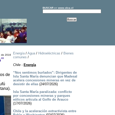
BUSCAR
en
www.olca.cl
Energía
/
Agua
/
Hidroeléctricas
/
Bienes
o de 2016
comunes
/
s"
Chile
-
Energía
“Nos sentimos burlados”: Dirigentes de
hos de
Isla Santa María denuncian que Madesal
acelera concesiones mineras en vez de
ufú
desistir de ellas
(24/07/2026)
tana).
Isla Santa María paralizada: conflicto
por concesiones mineras y parques
eólicos articula al Golfo de Arauco
(17/07/2026)
Chile y la aceleración extractivista entre
Pekín y Washington
(02/07/2026)