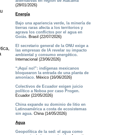
alternativas en región de Atacama
(28/01/2026)
,
su
Energía
Bajo una apariencia verde, la minería de
tierras raras afecta a los territorios y
agrava los conflictos por el agua en
Goiás.
Brasil (22/07/2026)
El secretario general de la ONU exige a
tica,
las empresas de IA revelar su impacto
a
ambiental y consumo energético.
Internacional (23/06/2026)
“¡Aquí no!”: indígenas mexicanos
bloquearon la entrada de una planta de
amoníaco.
México (16/06/2026)
Colectivos de Ecuador exigen juicio
político a Noboa por caso Progen.
Ecuador (22/05/2026)
China expande su dominio de litio en
Latinoamérica a costa de ecosistemas
sin agua.
China (14/05/2026)
Agua
Geopolítica de la sed: el agua como