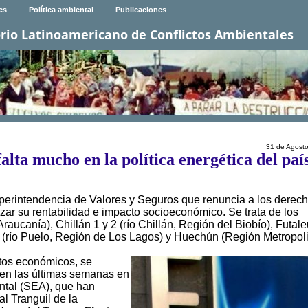
es
Política ambiental
Publicaciones
rio Latinoamericano de Conflictos Ambientales
31 de Agost
lta mucho en la política energética del paí
erintendencia de Valores y Seguros que renuncia a los derec
zar su rentabilidad e impacto socioeconómico. Se trata de los
raucanía), Chillán 1 y 2 (río Chillán, Región del Biobío), Futale
o (río Puelo, Región de Los Lagos) y Huechún (Región Metropoli
tos económicos, se
en las últimas semanas en
ental (SEA), que han
l Tranguil de la