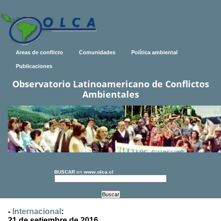
Areas de conflicto
Comunidades
Política ambiental
Publicaciones
Observatorio Latinoamericano de Conflictos
Ambientales
BUSCAR
en
www.olca.cl
-
Internacional
:
21 de setiembre de 2016