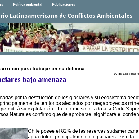
es
Política ambiental
Publicaciones
rio Latinoamericano de Conflictos Ambientales
se unen para trabajar en su defensa
30 de Septiembr
aciares bajo amenaza
das por la destrucción de los glaciares y su ecosistema deci
a principalmente de territorios afectados por megaproyectos mine
 permitirá su explotación. Un informe solicitado a la Corte Sup
os Naturales confirmó que de aprobarse, significará el comien
Chile posee el 82% de las reservas sudamericana
agua dulce, principalmente en glaciares. Pero la