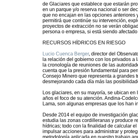
de Glaciares que establece que estarán prot
en un parque y/o reserva nacional o ser de
que no encajan en las opciones anteriores y 
permitirá que continúe su intervención, exp
proyectos de extracción no se verán obligad
persona o empresa, si está siendo afectado
RECURSOS HÍDRICOS EN RIESGO
Lucio Cuenca Berger
, director del Observa
la relación del gobierno con los privados a l
la cronología de reuniones de las autorida
cuenta que la presión fundamental para permi
Consejo Minero que representa a grandes tr
desmejorando cada día más las posibilidad
Los glaciares, en su mayoría, se ubican en 
años el foco de su atención. Andina-Codelc
Lama, son algunas empresas que los han in
Desde 2014 el equipo de investigación gla
estudia las zonas cordilleranas y produce re
hídricas; todo con la finalidad de calcular 
impulsar acciones para administrar y prote
metodología aplicada en nuestro trabajo ap