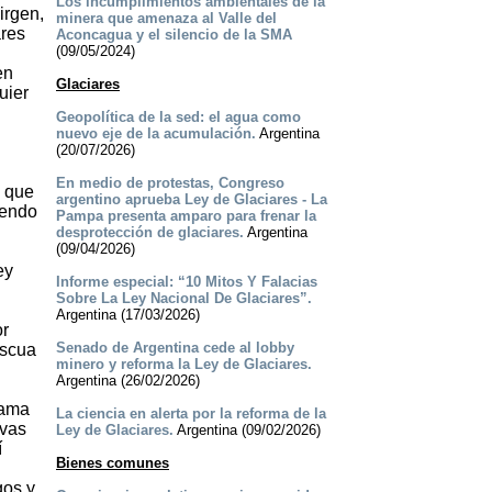
Los incumplimientos ambientales de la
irgen,
minera que amenaza al Valle del
ares
Aconcagua y el silencio de la SMA
(09/05/2024)
en
Glaciares
uier
Geopolítica de la sed: el agua como
nuevo eje de la acumulación.
Argentina
(20/07/2026)
En medio de protestas, Congreso
a que
argentino aprueba Ley de Glaciares - La
iendo
Pampa presenta amparo para frenar la
desprotección de glaciares.
Argentina
(09/04/2026)
ey
Informe especial: “10 Mitos Y Falacias
Sobre La Ley Nacional De Glaciares”.
Argentina (17/03/2026)
or
Senado de Argentina cede al lobby
ascua
minero y reforma la Ley de Glaciares.
Argentina (26/02/2026)
cama
La ciencia en alerta por la reforma de la
rvas
Ley de Glaciares.
Argentina (09/02/2026)
í
Bienes comunes
gos y