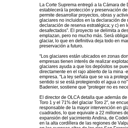
La Corte Suprema entregó a la Cámara de 
establecerá la protección y preservación de 
permite desarrollar proyectos, obras y activ
glaciares no incluidos en la declaración de r
declaración de reserva estratégica; y c) en 
desafectados”. El proyecto se delimita a de
emplazan, pero no mucho más. Será obligato
glaciar, lo que en definitiva deja todo en 
preservación a futuro.
“Los glaciares están ubicados en zonas do
empresas tienen interés de realizar explota
glaciares ayuda a que los depósitos se pue
directamente en el rajo abierto de la mina -
empresa. “La ley señala que se va a proteger
sentido si se está protegiendo el agua o no
Badenier, sostiene que “proteger no es nec
El director de OLCA detalla que además de
Toro 1 y el 71% del glaciar Toro 2”, se enc
responsable de la mayor intervención en gla
cuadrados, lo que equivale a 22 millones 
expansión del yacimiento Andina, de Codelc
en la alta cordillera de las regiones de Va