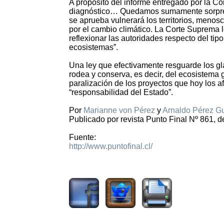
A propósito del informe entregado por la C
diagnóstico… Quedamos sumamente sorpren
se aprueba vulnerará los territorios, meno
por el cambio climático. La Corte Suprema l
reflexionar las autoridades respecto del tip
ecosistemas”.
Una ley que efectivamente resguarde los gla
rodea y conserva, es decir, del ecosistema 
paralización de los proyectos que hoy los a
“responsabilidad del Estado”.
Por
Marianne von Pérez
y
Arnaldo Pérez G
Publicado por revista Punto Final Nº 861, d
Fuente:
http://www.puntofinal.cl/
3859