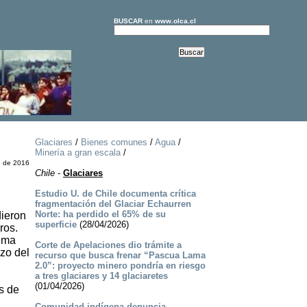
BUSCAR
en
www.olca.cl
Glaciares
/
Bienes comunes
/
Agua
/
Minería a gran escala
/
e de 2016
Chile
-
Glaciares
Estudio U. de Chile documenta crítica
fragmentación del Glaciar Echaurren
Norte: ha perdido el 65% de su
dieron
superficie
(28/04/2026)
ros.
rema
Corte de Apelaciones dio trámite a
zo del
recurso que busca frenar “Pascua Lama
2.0”: proyecto minero pondría en riesgo
a tres glaciares y 14 glaciaretes
(01/04/2026)
s de
Comunidad indígena denuncia