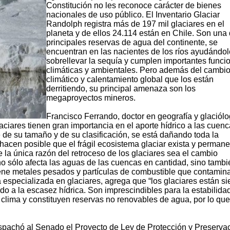
Constitución no les reconoce carácter de bienes
nacionales de uso público. El Inventario Glaciar
Randolph registra más de 197 mil glaciares en el
planeta y de ellos 24.114 están en Chile. Son una 
principales reservas de agua del continente, se
encuentran en las nacientes de los ríos ayudándol
sobrellevar la sequía y cumplen importantes funci
climáticas y ambientales. Pero además del cambi
climático y calentamiento global que los están
derritiendo, su principal amenaza son los
megaproyectos mineros.
Francisco Ferrando, doctor en geografía y glaciól
aciares tienen gran importancia en el aporte hídrico a las cuenc
 de su tamaño y de su clasificación, se está dañando toda la
 hacen posible que el frágil ecosistema glaciar exista y permane
 la única razón del retroceso de los glaciares sea el cambio
no sólo afecta las aguas de las cuencas en cantidad, sino tambi
tiene metales pesados y partículas de combustible que contamin
especializada en glaciares, agrega que “los glaciares están s
o a la escasez hídrica. Son imprescindibles para la estabilida
 clima y constituyen reservas no renovables de agua, por lo que
pachó al Senado el Proyecto de Ley de Protección y Preserva