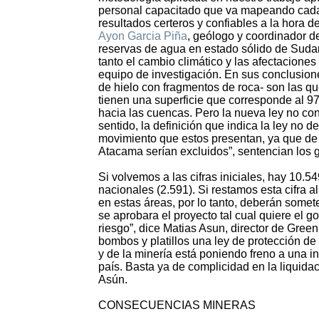
personal capacitado que va mapeando cada 
resultados certeros y confiables a la hora de
Ayon Garcia Piña
, geólogo y coordinador d
reservas de agua en estado sólido de Suda
tanto el cambio climático y las afectacione
equipo de investigación. En sus conclusione
de hielo con fragmentos de roca- son las qu
tienen una superficie que corresponde al 97
hacia las cuencas. Pero la nueva ley no con
sentido, la definición que indica la ley no 
movimiento que estos presentan, ya que de 
Atacama serían excluidos”, sentencian los 
Si volvemos a las cifras iniciales, hay 10.5
nacionales (2.591). Si restamos esta cifra a
en estas áreas, por lo tanto, deberán some
se aprobara el proyecto tal cual quiere el 
riesgo”, dice Matias Asun, director de Gre
bombos y platillos una ley de protección de
y de la minería está poniendo freno a una in
país. Basta ya de complicidad en la liquidac
Asún.
CONSECUENCIAS MINERAS