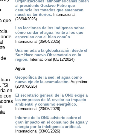
Organizaciones latinoamericanas piden
al presidente Gustavo Petro que
a
denuncie los tratados que amenazan
nuestros territorios.
Internacional
(28/04/2026)
a que
Las lecciones de los indígenas sobre
zcla
cómo cuidar el agua frente a los que
 donde
especulan con el bien común.
Internacional (05/04/2025)
al
ste
Una mirada a la globalización desde el
Sur: Nace nuevo Observatorio en la
 de
región.
Internacional (05/12/2024)
Agua
Geopolítica de la sed: el agua como
ituan
nuevo eje de la acumulación.
Argentina
 “Si
(20/07/2026)
ría en
El secretario general de la ONU exige a
ió con
las empresas de IA revelar su impacto
vadores
ambiental y consumo energético.
ro
Internacional (23/06/2026)
nta
Informe de la ONU advierte sobre el
gran impacto en el consumo de agua y
energía por la inteligencia artificial.
Internacional (03/06/2026)