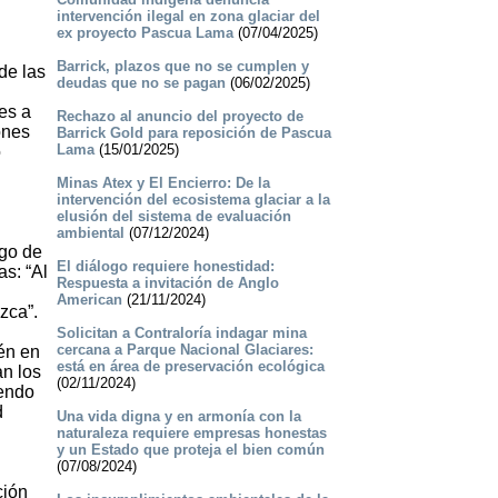
intervención ilegal en zona glaciar del
ex proyecto Pascua Lama
(07/04/2025)
Barrick, plazos que no se cumplen y
de las
deudas que no se pagan
(06/02/2025)
es a
Rechazo al anuncio del proyecto de
ones
Barrick Gold para reposición de Pascua
Lama
(15/01/2025)
o
Minas Atex y El Encierro: De la
intervención del ecosistema glaciar a la
elusión del sistema de evaluación
ambiental
(07/12/2024)
ogo de
El diálogo requiere honestidad:
as: “Al
Respuesta a invitación de Anglo
American
(21/11/2024)
zca”.
Solicitan a Contraloría indagar mina
cercana a Parque Nacional Glaciares:
én en
está en área de preservación ecológica
an los
(02/11/2024)
iendo
d
Una vida digna y en armonía con la
naturaleza requiere empresas honestas
y un Estado que proteja el bien común
(07/08/2024)
ción