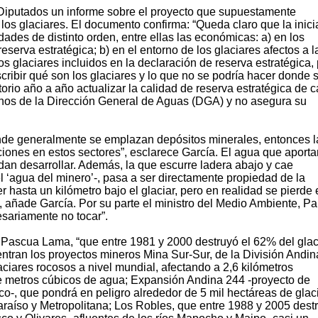
Diputados un informe sobre el proyecto que supuestamente
los glaciares. El documento confirma: “Queda claro que la inici
idades de distinto orden, entre ellas las económicas: a) en los
eserva estratégica; b) en el entorno de los glaciares afectos a l
los glaciares incluidos en la declaración de reserva estratégica,
scribir qué son los glaciares y lo que no se podría hacer donde 
rio año a año actualizar la calidad de reserva estratégica de 
manos de la Dirección General de Aguas (DGA) y no asegura su
nde generalmente se emplazan depósitos minerales, entonces l
ciones en estos sectores”, esclarece García. El agua que aporta
dan desarrollar. Además, la que escurre ladera abajo y cae
el ‘agua del minero’-, pasa a ser directamente propiedad de la
 hasta un kilómetro bajo el glaciar, pero en realidad se pierde 
”, añade García. Por su parte el ministro del Medio Ambiente, Pa
esariamente no tocar”.
 Pascua Lama, “que entre 1981 y 2000 destruyó el 62% del glac
uentran los proyectos mineros Mina Sur-Sur, de la División Andin
ciares rocosos a nivel mundial, afectando a 2,6 kilómetros
de metros cúbicos de agua; Expansión Andina 244 -proyecto de
o-, que pondrá en peligro alrededor de 5 mil hectáreas de glac
lparaíso y Metropolitana; Los Robles, que entre 1988 y 2005 dest