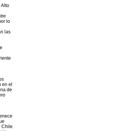
 Alto
tre
or lo
n las
se
riente
os
 en el
ona de
ero
tenece
fue
y Chile