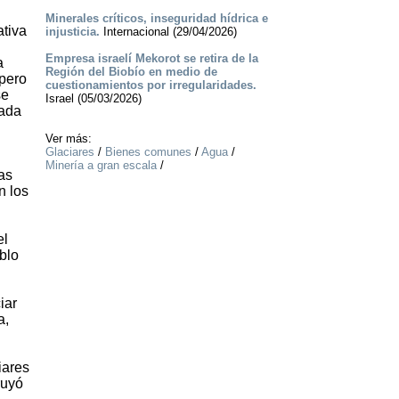
Minerales críticos, inseguridad hídrica e
ativa
injusticia.
Internacional (29/04/2026)
Empresa israelí Mekorot se retira de la
a
Región del Biobío en medio de
 pero
cuestionamientos por irregularidades.
se
Israel (05/03/2026)
cada
Ver más:
Glaciares
/
Bienes comunes
/
Agua
/
Minería a gran escala
/
as
n los
el
blo
iar
a,
iares
ruyó