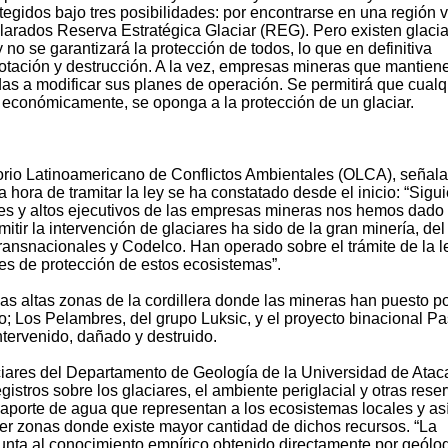
egidos bajo tres posibilidades: por encontrarse en una región v
clarados Reserva Estratégica Glaciar (REG). Pero existen glaci
no se garantizará la protección de todos, lo que en definitiva
lotación y destrucción. A la vez, empresas mineras que mantien
as a modificar sus planes de operación. Se permitirá que cualq
 económicamente, se oponga a la protección de un glaciar.
torio Latinoamericano de Conflictos Ambientales (OLCA), señal
a hora de tramitar la ley se ha constatado desde el inicio: “Sigu
des y altos ejecutivos de las empresas mineras nos hemos dado
tir la intervención de glaciares ha sido de la gran minería, del
ansnacionales y Codelco. Han operado sobre el trámite de la l
es de protección de estos ecosistemas”.
las altas zonas de la cordillera donde las mineras han puesto p
o; Los Pelambres, del grupo Luksic, y el proyecto binacional P
tervenido, dañado y destruido.
ciares del Departamento de Geología de la Universidad de Ata
gistros sobre los glaciares, el ambiente periglacial y otras rese
el aporte de agua que representan a los ecosistemas locales y as
ger zonas donde existe mayor cantidad de dichos recursos. “La
unta al conocimiento empírico obtenido directamente por geólo