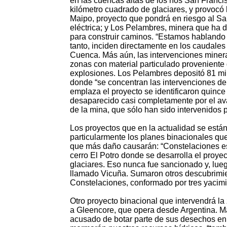
en las cuencas altas de los ríos San Franci
kilómetro cuadrado de glaciares, y provocó 
Maipo, proyecto que pondrá en riesgo al San
eléctrica; y Los Pelambres, minera que ha d
para construir caminos. “Estamos hablando d
tanto, inciden directamente en los caudales
Cuenca. Más aún, las intervenciones minera
zonas con material particulado provenient
explosiones. Los Pelambres depositó 81 mill
donde “se concentran las intervenciones de
emplaza el proyecto se identificaron quince
desaparecido casi completamente por el avan
de la mina, que sólo han sido intervenidos 
Los proyectos que en la actualidad se están 
particularmente los planes binacionales que
que más daño causarán: “Constelaciones es
cerro El Potro donde se desarrolla el proye
glaciares. Eso nunca fue sancionado y, lue
llamado Vicuña. Sumaron otros descubrimien
Constelaciones, conformado por tres yacim
Otro proyecto binacional que intervendrá l
a Gleencore, que opera desde Argentina. Ma
acusado de botar parte de sus desechos en t