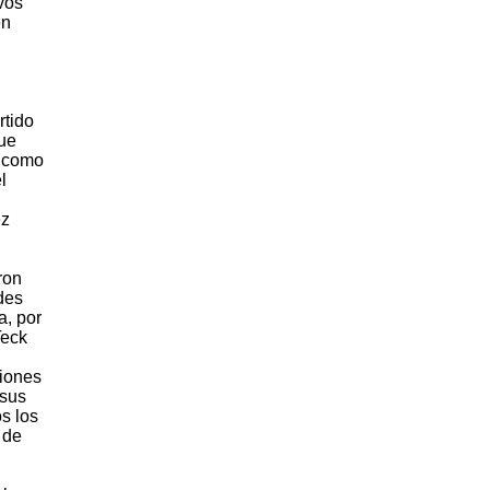
vos
en
rtido
que
s como
l
ez
ron
des
a, por
Teck
ciones
 sus
s los
 de