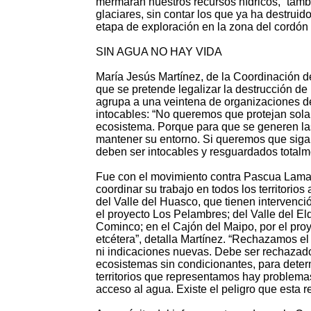
mermarán nuestros recursos hídricos, “tamb
glaciares, sin contar los que ya ha destruido
etapa de exploración en la zona del cordón 
SIN AGUA NO HAY VIDA
María Jesús Martínez, de la Coordinación de
que se pretende legalizar la destrucción de
agrupa a una veintena de organizaciones d
intocables: “No queremos que protejan solame
ecosistema. Porque para que se generen las
mantener su entorno. Si queremos que siga
deben ser intocables y resguardados totalm
Fue con el movimiento contra Pascua Lama 
coordinar su trabajo en todos los territori
del Valle del Huasco, que tienen intervenci
el proyecto Los Pelambres; del Valle del Elq
Cominco; en el Cajón del Maipo, por el pro
etcétera”, detalla Martínez. “Rechazamos e
ni indicaciones nuevas. Debe ser rechazado
ecosistemas sin condicionantes, para deter
territorios que representamos hay proble
acceso al agua. Existe el peligro que esta 