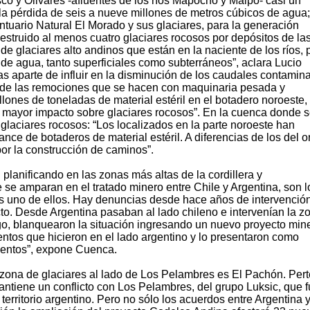
sco y Olivares -afluentes de los ríos Mapocho y Maipo- casi un
la pérdida de seis a nueve millones de metros cúbicos de agua;
tuario Natural El Morado y sus glaciares, para la generación
estruido al menos cuatro glaciares rocosos por depósitos de las
e glaciares alto andinos que están en la naciente de los ríos, p
 de agua, tanto superficiales como subterráneos”, aclara Lucio
s aparte de influir en la disminución de los caudales contamina
e de las remociones que se hacen con maquinaria pesada y
ones de toneladas de material estéril en el botadero noroeste,
 mayor impacto sobre glaciares rocosos”. En la cuenca donde 
 glaciares rocosos: “Los localizados en la parte noroeste han
ce de botaderos de material estéril. A diferencias de los del o
por la construcción de caminos”.
planificando en las zonas más altas de la cordillera y
 se amparan en el tratado minero entre Chile y Argentina, son l
 uno de ellos. Hay denuncias desde hace años de intervención
cto. Desde Argentina pasaban al lado chileno e intervenían la z
go, blanquearon la situación ingresando un nuevo proyecto min
tos que hicieron en el lado argentino y lo presentaron como
ientos”, expone Cuenca.
a zona de glaciares al lado de Los Pelambres es El Pachón. Per
ntiene un conflicto con Los Pelambres, del grupo Luksic, que 
erritorio argentino. Pero no sólo los acuerdos entre Argentina 