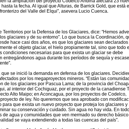
ién la ampliación del proyecto Codelco Andina afectará 23 nue
 hasta la fecha. Al igual que Alturas, de Barrick Gold, que está 
fronterizo del Valle del Elqui”, asevera Lucio Cuenca.
 Territorios por la Defensa de los Glaciares, dice: “Hemos adve
 los glaciares y de su entorno”. Lo que busca la Coordinación, 
esde hace casi dos años, es que los glaciares sean declarado
nte el objeto glaciar, el hielo propiamente tal, sino que todo e
 condiciones necesarias para que exista un glaciar se debe
n entregándonos agua durante los períodos de sequía y escas
ente”.
que se inició la demanda en defensa de los glaciares. Decidie
os afectados por los megaproyectos mineros. “Están las comunida
ón de los glaciares por Pascua Lama; de la provincia del Choap
ui, al interior del Cochiguaz, por el proyecto de la canadiense 
yecto Alto Maipo; en Aconcagua, por los proyectos de Codelco,
l proyecto de ley. No queremos que sea aprobado con modifica
 para que exista un nuevo proyecto que proteja los glaciares y
minar su conservación y cuidado. Sin agua no hay vida. En todo
mas de agua y comunidades que ven mermado su derecho básico
realidad se vaya extendiendo a todas las cuencas del país”.