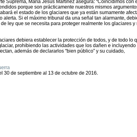
orte Suprema, María Jesús Martínez asegura: “Coincidimos con e
didos porque son prácticamente nuestros mismos argumentos
scabará el estado de los glaciares que ya están sumamente afec
o alerta. Si el máximo tribunal da una señal tan alarmante, deb
o de ley que se necesita para proteger realmente los glaciares y
ciares debiera establecer la protección de todos, y de todo lo 
glaciar, prohibiendo las actividades que los dañen e incluyendo 
fectan, además de declararlos “bien público” y su cuidado,
uerra
el 30 de septiembre al 13 de octubre de 2016.