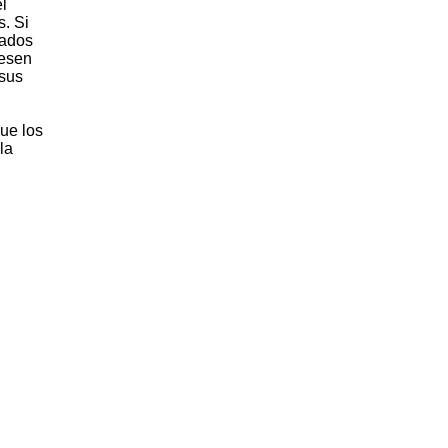
l
. Si
tados
iesen
 sus
que los
la