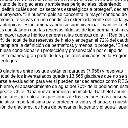
uno de los glaciares y ambientes periglaciales, obteniendo
 definir cuáles son los sectores estratégicos a proteger”, declar
el proyecto. “En nuestro país se concentra la mayor cantidad de
mérica, reservas en una condición extremadamente delicada, y
s antrópicas, están amenazando su supervivencia”, manifiesta el
s constataron que las reservas hídricas de tipo permafrost -me
e mayor aporte hídrico generan a las cuencas de la III Región,
% del total de las reservas de hielo y entregan el 72% del caud
templará la definición de permafrost, y menos lo protege. “En e
debiese condicionar su protección y preservación por el tipo de
esta manera gran parte de los glaciares ubicados en la Región
geólogos.
49 glaciares entre los que están en parques (7.958) y reservas
l total de los inventariados quedan 13.565 glaciares que no se s
terse a evaluación para ver si pueden ser declarados como REG.
gobierno, el abastecimiento de agua del 70% de la población esta
enpeace Chile. “Una nueva promesa incumplida. Bachelet anunc
 glaciares, y frente a las presiones de los sectores más conser
iciativa importantísima para proteger la vida y el agua en nuest
ión de glaciares, es hora de pensar en la gente y el agua”, apu