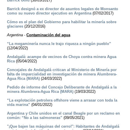
Barrick Gold
(30/03/2017)
Barrick designó a ex director de asuntos legales de Monsanto
como su nuevo director ejecutivo en Argentina
(07/02/2017)
Cómo es el plan del Gobierno para habilitar la minería sobre
glaciares
(20/12/2016)
Argentina
-
Contaminación del agua
“La megaminería nunca le trajo riqueza a ningún pueblo”
(12/04/2022)
Andalgalá: acampe de vecinos de Choya contra minera Agua
Rica
(05/04/2022)
Concejales de Andalgalá critican al Ministerio de Minería por
falta de imparcialidad en investigación de minera Alumbrera-
Agua Rica (MARA)
(24/03/2022)
Pedido de informe del Concejo Deliberante de Andalgalá a la
minera Alumbrera-Agua Rica (MARA)
(19/03/2022)
“La explotación petrolera offshore viene a arrasar con toda la
vida marina”
(04/01/2022)
Argentina y Chile unidos en el canal Beagle por un reclamo en
común: “No a las salmoneras”
(09/05/2021)
"¡Que bajen las máquinas del cerro!": Habitantes de Andalgalá