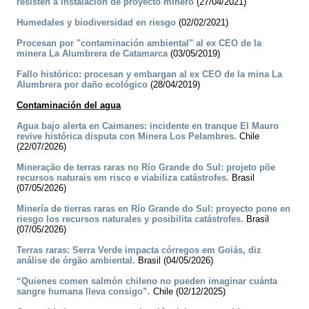
resisten a instalación de proyecto minero
(27/04/2021)
Humedales y biodiversidad en riesgo
(02/02/2021)
Procesan por "contaminación ambiental" al ex CEO de la
minera La Alumbrera de Catamarca
(03/05/2019)
Fallo histórico: procesan y embargan al ex CEO de la mina La
Alumbrera por daño ecológico
(28/04/2019)
Contaminación del agua
Agua bajo alerta en Caimanes: incidente en tranque El Mauro
revive histórica disputa con Minera Los Pelambres.
Chile
(22/07/2026)
Mineração de terras raras no Río Grande do Sul: projeto põe
recursos naturais em risco e viabiliza catástrofes.
Brasil
(07/05/2026)
Minería de tierras raras en Río Grande do Sul: proyecto pone en
riesgo los recursos naturales y posibilita catástrofes.
Brasil
(07/05/2026)
Terras raras: Serra Verde impacta córregos em Goiás, diz
análise de órgão ambiental.
Brasil (04/05/2026)
“Quienes comen salmón chileno no pueden imaginar cuánta
sangre humana lleva consigo”.
Chile (02/12/2025)