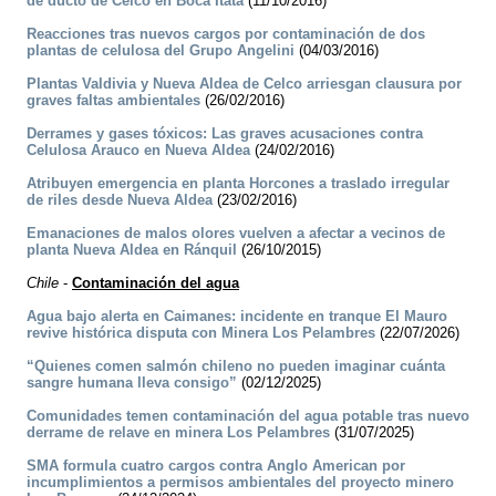
de ducto de Celco en Boca Itata
(11/10/2016)
Reacciones tras nuevos cargos por contaminación de dos
plantas de celulosa del Grupo Angelini
(04/03/2016)
Plantas Valdivia y Nueva Aldea de Celco arriesgan clausura por
graves faltas ambientales
(26/02/2016)
Derrames y gases tóxicos: Las graves acusaciones contra
Celulosa Arauco en Nueva Aldea
(24/02/2016)
Atribuyen emergencia en planta Horcones a traslado irregular
de riles desde Nueva Aldea
(23/02/2016)
Emanaciones de malos olores vuelven a afectar a vecinos de
planta Nueva Aldea en Ránquil
(26/10/2015)
Chile
-
Contaminación del agua
Agua bajo alerta en Caimanes: incidente en tranque El Mauro
revive histórica disputa con Minera Los Pelambres
(22/07/2026)
“Quienes comen salmón chileno no pueden imaginar cuánta
sangre humana lleva consigo”
(02/12/2025)
Comunidades temen contaminación del agua potable tras nuevo
derrame de relave en minera Los Pelambres
(31/07/2025)
SMA formula cuatro cargos contra Anglo American por
incumplimientos a permisos ambientales del proyecto minero