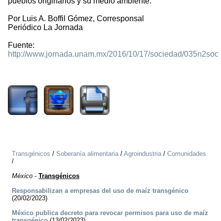
pueblos originarios y su medio ambiente.
Por Luis A. Boffil Gómez, Corresponsal
Periódico La Jornada
Fuente:
http://www.jornada.unam.mx/2016/10/17/sociedad/035n2soc
2246
Transgénicos
/
Soberanía alimentaria
/
Agroindustria
/
Comunidades
/
México
-
Transgénicos
Responsabilizan a empresas del uso de maíz transgénico
(20/02/2023)
México publica decreto para revocar permisos para uso de maíz
transgénico
(13/02/2023)