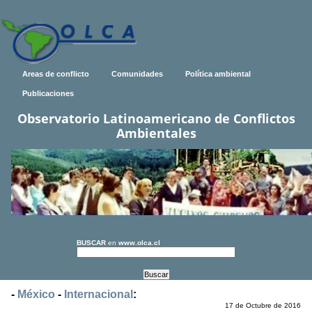
Areas de conflicto
Comunidades
Política ambiental
Publicaciones
Observatorio Latinoamericano de Conflictos
Ambientales
BUSCAR
en
www.olca.cl
-
México
-
Internacional
:
17 de Octubre de 2016