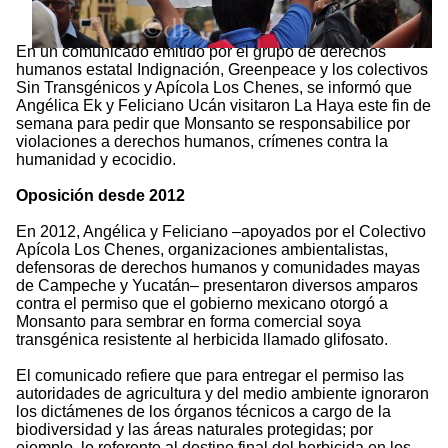
En un comunicado emitido por el grupo de derechos
humanos estatal Indignación, Greenpeace y los colectivos
Sin Transgénicos y Apícola Los Chenes, se informó que
Angélica Ek y Feliciano Ucán visitaron La Haya este fin de
semana para pedir que Monsanto se responsabilice por
violaciones a derechos humanos, crímenes contra la
humanidad y ecocidio.
Oposición desde 2012
En 2012, Angélica y Feliciano –apoyados por el Colectivo
Apícola Los Chenes, organizaciones ambientalistas,
defensoras de derechos humanos y comunidades mayas
de Campeche y Yucatán– presentaron diversos amparos
contra el permiso que el gobierno mexicano otorgó a
Monsanto para sembrar en forma comercial soya
transgénica resistente al herbicida llamado glifosato.
El comunicado refiere que para entregar el permiso las
autoridades de agricultura y del medio ambiente ignoraron
los dictámenes de los órganos técnicos a cargo de la
biodiversidad y las áreas naturales protegidas; por
ejemplo, lo referente al destino final del herbicida en los