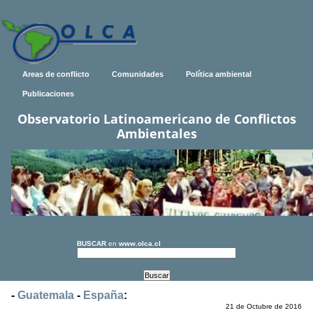
Areas de conflicto
Comunidades
Política ambiental
Publicaciones
Observatorio Latinoamericano de Conflictos
Ambientales
BUSCAR
en
www.olca.cl
-
Guatemala
-
España
:
21 de Octubre de 2016