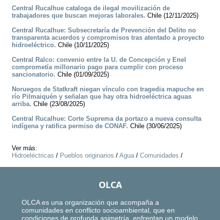
Central Rucalhue cataloga de ilegal movilización de
trabajadores que buscan mejoras laborales.
Chile (12/11/2025)
Central Rucalhue: Subsecretaría de Prevención del Delito no
transparenta acuerdos y compromisos tras atentado a proyecto
hidroeléctrico.
Chile (10/11/2025)
Central Ralco: convenio entre la U. de Concepción y Enel
comprometía millonario pago para cumplir con proceso
sancionatorio.
Chile (01/09/2025)
Noruegos de Statkraft niegan vínculo con tragedia mapuche en
río Pilmaiquén y señalan que hay otra hidroeléctrica aguas
arriba.
Chile (23/08/2025)
Central Rucalhue: Corte Suprema da portazo a nueva consulta
indígena y ratifica permiso de CONAF.
Chile (30/06/2025)
Ver más:
Hidroeléctricas
/
Pueblos originarios
/
Agua
/
Comunidades
/
OLCA
OLCA es una organización que acompaña a
comunidades en conflicto socioambiental, que en
condiciones de profunda asimetría, enfrentan un modelo