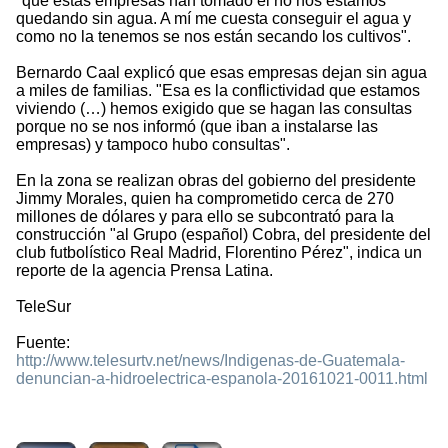
"que estas empresas han tomado el río nos estamos
quedando sin agua. A mí me cuesta conseguir el agua y
como no la tenemos se nos están secando los cultivos".
Bernardo Caal explicó que esas empresas dejan sin agua
a miles de familias. "Esa es la conflictividad que estamos
viviendo (…) hemos exigido que se hagan las consultas
porque no se nos informó (que iban a instalarse las
empresas) y tampoco hubo consultas".
En la zona se realizan obras del gobierno del presidente
Jimmy Morales, quien ha comprometido cerca de 270
millones de dólares y para ello se subcontrató para la
construcción "al Grupo (español) Cobra, del presidente del
club futbolístico Real Madrid, Florentino Pérez", indica un
reporte de la agencia Prensa Latina.
TeleSur
Fuente:
http://www.telesurtv.net/news/Indigenas-de-Guatemala-
denuncian-a-hidroelectrica-espanola-20161021-0011.html
2741