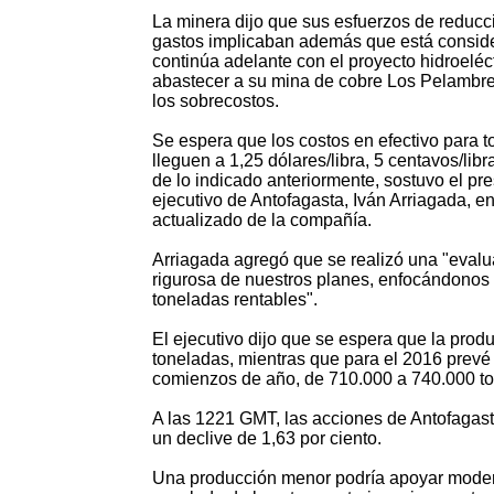
La minera dijo que sus esfuerzos de reducc
gastos implicaban además que está consid
continúa adelante con el proyecto hidroeléc
abastecer a su mina de cobre Los Pelambre
los sobrecostos.
Se espera que los costos en efectivo para t
lleguen a 1,25 dólares/libra, 5 centavos/lib
de lo indicado anteriormente, sostuvo el pr
ejecutivo de Antofagasta, Iván Arriagada, en
actualizado de la compañía.
Arriagada agregó que se realizó una "eval
rigurosa de nuestros planes, enfocándonos 
toneladas rentables".
El ejecutivo dijo que se espera que la prod
toneladas, mientras que para el 2016 prevé 
comienzos de año, de 710.000 a 740.000 t
A las 1221 GMT, las acciones de Antofagasta
un declive de 1,63 por ciento.
Una producción menor podría apoyar moderam