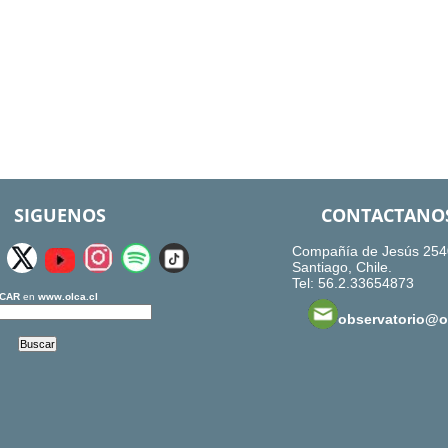
SIGUENOS
CONTACTANO
Compañía de Jesús 254
Santiago, Chile.
Tel: 56.2.33654873
CAR
en
www.olca.cl
observatorio@ol