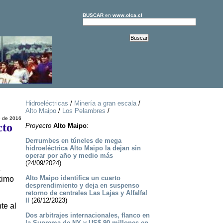
BUSCAR
en
www.olca.cl
Hidroeléctricas
/
Minería a gran escala
/
Alto Maipo
/
Los Pelambres
/
e de 2016
cto
Proyecto
Alto Maipo
:
Derrumbes en túneles de mega
hidroeléctrica Alto Maipo la dejan sin
operar por año y medio más
(24/09/2024)
e
Alto Maipo identifica un cuarto
ximo
desprendimiento y deja en suspenso
retorno de centrales Las Lajas y Alfalfal
II
(26/12/2023)
te al
Dos arbitrajes internacionales, flanco en
la Suprema de NY y US$ 90 millones en