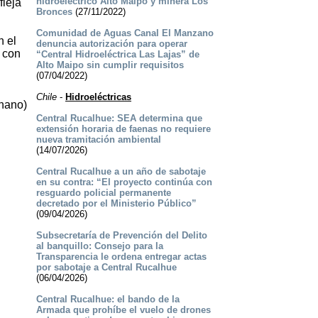
hidroeléctrico Alto Maipo y minera Los
fleja
Bronces
(27/11/2022)
Comunidad de Aguas Canal El Manzano
n el
denuncia autorización para operar
e con
“Central Hidroeléctrica Las Lajas” de
Alto Maipo sin cumplir requisitos
(07/04/2022)
Chile
-
Hidroeléctricas
chano)
Central Rucalhue: SEA determina que
extensión horaria de faenas no requiere
nueva tramitación ambiental
(14/07/2026)
Central Rucalhue a un año de sabotaje
en su contra: “El proyecto continúa con
resguardo policial permanente
decretado por el Ministerio Público”
(09/04/2026)
Subsecretaría de Prevención del Delito
al banquillo: Consejo para la
Transparencia le ordena entregar actas
por sabotaje a Central Rucalhue
(06/04/2026)
Central Rucalhue: el bando de la
Armada que prohíbe el vuelo de drones