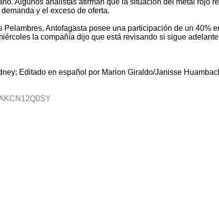
ño. Algunos analistas afirman que la situación del metal rojo re
a demanda y el exceso de oferta.
s Pelambres, Antofagasta posee una participación de un 40% e
 miércoles la compañía dijo que está revisando si sigue adelant
ídney; Editado en español por Marion Giraldo/Janisse Huamba
idLTAKCN12Q0SY