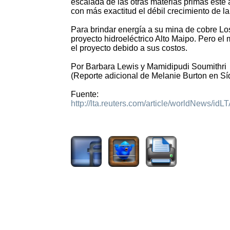
escalada de las otras materias primas este a
con más exactitud el débil crecimiento de l
Para brindar energía a su mina de cobre Lo
proyecto hidroeléctrico Alto Maipo. Pero el
el proyecto debido a sus costos.
Por Barbara Lewis y Mamidipudi Soumithri
(Reporte adicional de Melanie Burton en S
Fuente:
http://lta.reuters.com/article/worldNews/
2241