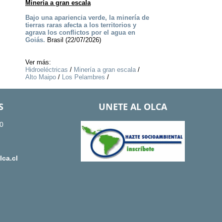
Minería a gran escala
Bajo una apariencia verde, la minería de
tierras raras afecta a los territorios y
agrava los conflictos por el agua en
Goiás.
Brasil (22/07/2026)
Ver más:
Hidroeléctricas
/
Minería a gran escala
/
Alto Maipo
/
Los Pelambres
/
S
UNETE AL OLCA
0
ca.cl