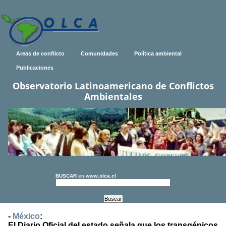
Areas de conflicto
Comunidades
Política ambiental
Publicaciones
Observatorio Latinoamericano de Conflictos
Ambientales
BUSCAR
en
www.olca.cl
-
México
:
El Diario Oficial del estado señala que los transgénicos