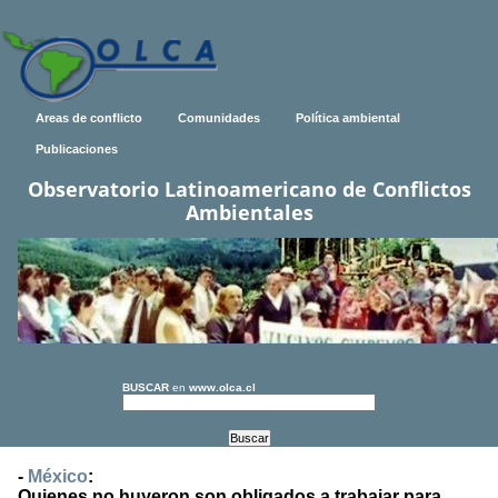
Areas de conflicto
Comunidades
Política ambiental
Publicaciones
Observatorio Latinoamericano de Conflictos
Ambientales
BUSCAR
en
www.olca.cl
-
México
:
Quienes no huyeron son obligados a trabajar para