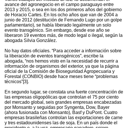
avance del agronegocio en el campo paraguayo entre
2013 y 2015, o sea en los dos primeros años del gobierno
de Horacio Cartes. En los ocho años que van de 2004 a
junio de 2012 (destitución de Fernando Lugo por un golpe
parlamentario), se había liberado legalmente un solo
evento transgénico. Sin embargo, desde ese año se
liberaron 19 eventos más, de modo legal o ilegal, según la
abogada Silvia González.
No hay datos oficiales. “Para acceder a información sobre
la liberación de eventos transgénicos”, escribe la
abogada, “nos hemos visto en la necesidad de recurrir a
información de organismos del exterior, ya que la página
oficial de la Comisión de Bioseguridad Agropecuaria y
Forestal (CONBIO) desde hace meses tiene “problemas
técnicos”[3].
En segundo lugar, se constata una fuerte concentración de
las empresas oligopólicas que controlan el 75 por ciento
del mercado global, seis grandes empresas encabezadas
por Monsanto y seguidas por Syngenta, Dow, Bayer
(ahora fusionada con Monsanto), Basf y DuPont. Cuatro
empresas brasileñas controlan las exportaciones de carne
y tres estadounidenses las de soja. En un país donde el
presidente e, a la vez, empresario ganadero, sojero,