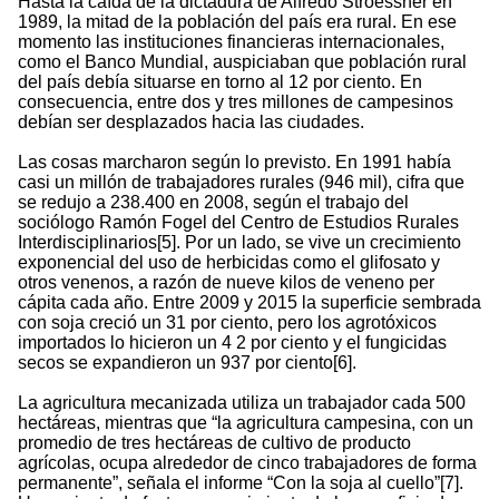
Hasta la caída de la dictadura de Alfredo Stroessner en
1989, la mitad de la población del país era rural. En ese
momento las instituciones financieras internacionales,
como el Banco Mundial, auspiciaban que población rural
del país debía situarse en torno al 12 por ciento. En
consecuencia, entre dos y tres millones de campesinos
debían ser desplazados hacia las ciudades.
Las cosas marcharon según lo previsto. En 1991 había
casi un millón de trabajadores rurales (946 mil), cifra que
se redujo a 238.400 en 2008, según el trabajo del
sociólogo Ramón Fogel del Centro de Estudios Rurales
Interdisciplinarios[5]. Por un lado, se vive un crecimiento
exponencial del uso de herbicidas como el glifosato y
otros venenos, a razón de nueve kilos de veneno per
cápita cada año. Entre 2009 y 2015 la superficie sembrada
con soja creció un 31 por ciento, pero los agrotóxicos
importados lo hicieron un 4 2 por ciento y el fungicidas
secos se expandieron un 937 por ciento[6].
La agricultura mecanizada utiliza un trabajador cada 500
hectáreas, mientras que “la agricultura campesina, con un
promedio de tres hectáreas de cultivo de producto
agrícolas, ocupa alrededor de cinco trabajadores de forma
permanente”, señala el informe “Con la soja al cuello”[7].