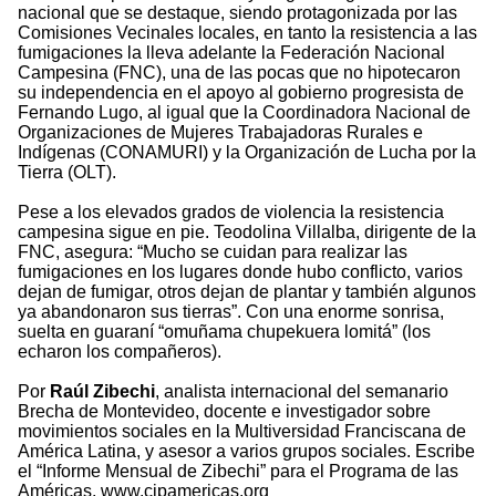
nacional que se destaque, siendo protagonizada por las
Comisiones Vecinales locales, en tanto la resistencia a las
fumigaciones la lleva adelante la Federación Nacional
Campesina (FNC), una de las pocas que no hipotecaron
su independencia en el apoyo al gobierno progresista de
Fernando Lugo, al igual que la Coordinadora Nacional de
Organizaciones de Mujeres Trabajadoras Rurales e
Indígenas (CONAMURI) y la Organización de Lucha por la
Tierra (OLT).
Pese a los elevados grados de violencia la resistencia
campesina sigue en pie. Teodolina Villalba, dirigente de la
FNC, asegura: “Mucho se cuidan para realizar las
fumigaciones en los lugares donde hubo conflicto, varios
dejan de fumigar, otros dejan de plantar y también algunos
ya abandonaron sus tierras”. Con una enorme sonrisa,
suelta en guaraní “omuñama chupekuera lomitá” (los
echaron los compañeros).
Por
Raúl Zibechi
, analista internacional del semanario
Brecha de Montevideo, docente e investigador sobre
movimientos sociales en la Multiversidad Franciscana de
América Latina, y asesor a varios grupos sociales. Escribe
el “Informe Mensual de Zibechi” para el Programa de las
Américas. www.cipamericas.org