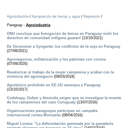
Agroindustria
/
Apropiación de tierras y agua
/
Represión
/
Paraguay
-
Agroindustria
ONU concluye que fumigación de tierras en Paraguay violó los
derechos de comunidad indígena guaraní
(13/10/2021)
De Stroessner a Syngenta: los conflictos de la soja en Paraguay
(27/08/2021)
Agronegocios, militarización y los patriotas con corona
(07/09/2020)
Revalorizar el trabajo de la mujer campesina y acabar con la
violencia del agronegocio
(09/03/2018)
Agrotóxico prohibido en EE.UU amenaza a Paraguay
(13/10/2017)
Codehupy, Oxfam y Amnistía exigen que se investigue la muerte
de los campesinos del caso Curuguaty
(13/07/2016)
Organizaciones paraguayas participan en campaña
internacional contra Monsanto
(08/04/2016)
Miguel Lovera: “La deforestación generada por la ganadería
promete dejarnos sin bosques en 10 años”
(24/02/2016)