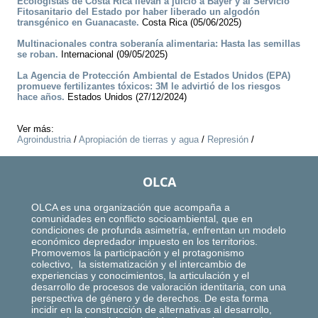
Ecologistas de Costa Rica llevan a juicio a Bayer y al Servicio
Fitosanitario del Estado por haber liberado un algodón
transgénico en Guanacaste.
Costa Rica (05/06/2025)
Multinacionales contra soberanía alimentaria: Hasta las semillas
se roban.
Internacional (09/05/2025)
La Agencia de Protección Ambiental de Estados Unidos (EPA)
promueve fertilizantes tóxicos: 3M le advirtió de los riesgos
hace años.
Estados Unidos (27/12/2024)
Ver más:
Agroindustria
/
Apropiación de tierras y agua
/
Represión
/
OLCA
OLCA es una organización que acompaña a
comunidades en conflicto socioambiental, que en
condiciones de profunda asimetría, enfrentan un modelo
económico depredador impuesto en los territorios.
Promovemos la participación y el protagonismo
colectivo, la sistematización y el intercambio de
experiencias y conocimientos, la articulación y el
desarrollo de procesos de valoración identitaria, con una
perspectiva de género y de derechos. De esta forma
incidir en la construcción de alternativas al desarrollo,