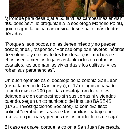
“¿Porqué para desalojar a 50 familias campesinas envían
400 policías?”, le preguntan a la socióloga Marielle Palau,
quien sigue la lucha campesina desde hace más de dos
décadas.
“Porque si son pocos, no les tienen miedo y no pueden
desalojarlos”, responde. “Por eso emplean niveles inéditos
de violencia y en casi todos los desalojos, muchos de
ellos asentamientos legales establecidos en colonias
estatales, les queman las viviendas y los cultivos, y les
roban sus pertenencias”.
Un buen ejemplo es el desalojo de la colonia San Juan
(departamento de Canindeyú), el 17 de agosto pasado
cuando más de 200 policías desalojaron doce lotes
dejando a cien campesinos sin sus tierras ni viviendas
cuando, según un comunicado del instituto BASE-IS
(BASE-Investigaciones Sociales), la comitiva fiscal-
policial “derribó las casas de las familias, trabajo que
realizaron policías y peones de los productores de soja”.
El caso es grave, porque la colonia San Juan fue creada