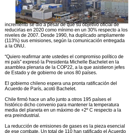
incremento se dio a pesar de que su objetivo oficial de
reducirlas en 2020 como mínimo en un 30% respecto a los
niveles de 2007. Desde 1990, ha duplicado ampliamente
(113%) sus emisiones, según la comunicación entregada
a la ONU.
“Quiero reafirmar ante ustedes el compromiso político de
mi país” expresó la Presidenta Michelle Bachelet en la
asamblea plenaria de la COP22, a la que asistieron jefes
de Estado y de gobierno de unos 80 países.
El gobierno chileno espera una pronta ratificación del
Acuerdo de París, acotó Bachelet.
Chile firmó hace un año junto a otros 195 países el
histórico dicho convenio para mantener la temperatura
media del planeta en un máximo de +2º C respecto a la
era preindustrial.
La reducción de emisiones de gases es la pieza esencial
de ese combate. Un total de 110 han ratificado el Acuerdo