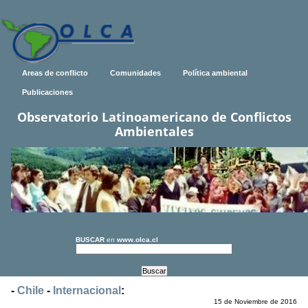
Areas de conflicto
Comunidades
Política ambiental
Publicaciones
Observatorio Latinoamericano de Conflictos
Ambientales
BUSCAR
en
www.olca.cl
-
Chile
-
Internacional
:
15 de Noviembre de 2016