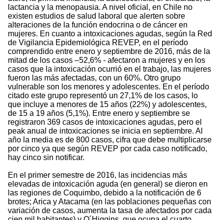
lactancia y la menopausia. A nivel oficial, en Chile no
existen estudios de salud laboral que alerten sobre
alteraciones de la función endocrina o de cáncer en
mujeres. En cuanto a intoxicaciones agudas, según la Red
de Vigilancia Epidemiológica REVEP, en el período
comprendido entre enero y septiembre de 2016, más de la
mitad de los casos –52,6% - afectaron a mujeres y en los
casos que la intoxicación ocurrió en el trabajo, las mujeres
fueron las más afectadas, con un 60%. Otro grupo
vulnerable son los menores y adolescentes. En el período
citado este grupo representó un 27,1% de los casos, lo
que incluye a menores de 15 años (22%) y adolescentes,
de 15 a 19 años (5,1%). Entre enero y septiembre se
registraron 369 casos de intoxicaciones agudas, pero el
peak anual de intoxicaciones se inicia en septiembre. Al
año la media es de 800 casos, cifra que debe multiplicarse
por cinco ya que según REVEP por cada caso notificado,
hay cinco sin notificar.
En el primer semestre de 2016, las incidencias más
elevadas de intoxicación aguda (en general) se dieron en
las regiones de Coquimbo, debido a la notificación de 6
brotes; Arica y Atacama (en las poblaciones pequeñas con
variación de casos, aumenta la tasa de afectados por cada
cien mil habitantes) y O´Higgins, que ocupa el cuarto