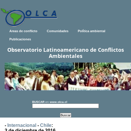
Areas de conflicto
Comunidades
Política ambiental
Publicaciones
Observatorio Latinoamericano de Conflictos
Ambientales
BUSCAR
en
www.olca.cl
-
Internacional
-
Chile
:
3 de diciembre de 2016