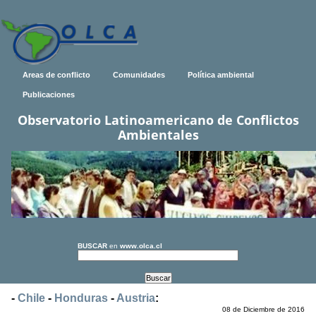
Areas de conflicto
Comunidades
Política ambiental
Publicaciones
Observatorio Latinoamericano de Conflictos
Ambientales
BUSCAR
en
www.olca.cl
-
Chile
-
Honduras
-
Austria
:
08 de Diciembre de 2016