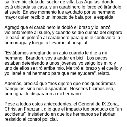
salió en bicicleta del sector de villa Las Águilas, donde
está ubicada su casa, y un carabinero lo forcejeó tirándolo
al suelo. En ese momento fue ayudado por su hermano
mayor quien recibió un impacto de bala por la espalda.
Agregó que el carabinero le dobló el brazo y lo lanzó
violentamente al suelo, y cuando se dio cuenta del disparo
le pasó un polerón al carabinero para que le contuviera la
hemorragia y luego lo llevaron al hospital.
“Estábamos arreglando un auto cuando le dije a mi
hermano, ‘Brandon, voy a andar en bici’. Los pacos
estaban deteniendo a unos jóvenes, yo salgo los miro y
uno de ellos se tiró arriba mío. Me tiró el brazo y el cuello y
yo llamé a mi hermano para que me ayudara”, relató.
Además, precisó que “nos dijeron que nos quedáramos
tranquilos, sino nos disparaban. Nosotros hicimos eso,
pero igual le dispararon a mi hermano”.
Pese a todos estos antecedentes, el General de IX Zona,
Christian Franzani, dijo que el impacto fue producto de “un
accidente”, insistiendo en que los hermanos se habrían
resistido al control policial.