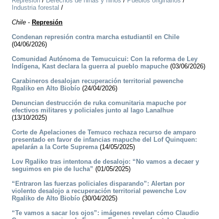
Represión
/
Derechos de niñas y niños
/
Pueblos originarios
/
Industria forestal
/
Chile
-
Represión
Condenan represión contra marcha estudiantil en Chile
(04/06/2026)
Comunidad Autónoma de Temucuicui: Con la reforma de Ley
Indígena, Kast declara la guerra al pueblo mapuche
(03/06/2026)
Carabineros desalojan recuperación territorial pewenche
Rgaliko en Alto Biobío
(24/04/2026)
Denuncian destrucción de ruka comunitaria mapuche por
efectivos militares y policiales junto al lago Lanalhue
(13/10/2025)
Corte de Apelaciones de Temuco rechaza recurso de amparo
presentado en favor de infancias mapuche del Lof Quinquen:
apelarán a la Corte Suprema
(14/05/2025)
Lov Rgaliko tras intentona de desalojo: “No vamos a decaer y
seguimos en pie de lucha”
(01/05/2025)
“Entraron las fuerzas policiales disparando”: Alertan por
violento desalojo a recuperación territorial pewenche Lov
Rgaliko de Alto Biobío
(30/04/2025)
“Te vamos a sacar los ojos”: imágenes revelan cómo Claudio