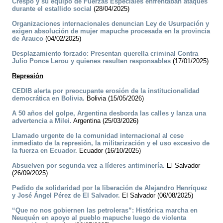
Crespo y su equipo de Fuerzas Especiales enfrentaban ataques
durante el estallido social
(28/04/2025)
Organizaciones internacionales denuncian Ley de Usurpación y
exigen absolución de mujer mapuche procesada en la provincia
de Arauco
(04/02/2025)
Desplazamiento forzado: Presentan querella criminal Contra
Julio Ponce Lerou y quienes resulten responsables
(17/01/2025)
Represión
CEDIB alerta por preocupante erosión de la institucionalidad
democrática en Bolivia.
Bolivia (15/05/2026)
A 50 años del golpe, Argentina desborda las calles y lanza una
advertencia a Milei.
Argentina (25/03/2026)
Llamado urgente de la comunidad internacional al cese
inmediato de la represión, la militarización y el uso excesivo de
la fuerza en Ecuador.
Ecuador (16/10/2025)
Absuelven por segunda vez a líderes antiminería.
El Salvador
(26/09/2025)
Pedido de solidaridad por la liberación de Alejandro Henríquez
y José Ángel Pérez de El Salvador.
El Salvador (06/08/2025)
“Que no nos gobiernen las petroleras”: Histórica marcha en
Neuquén en apoyo al pueblo mapuche luego de violenta