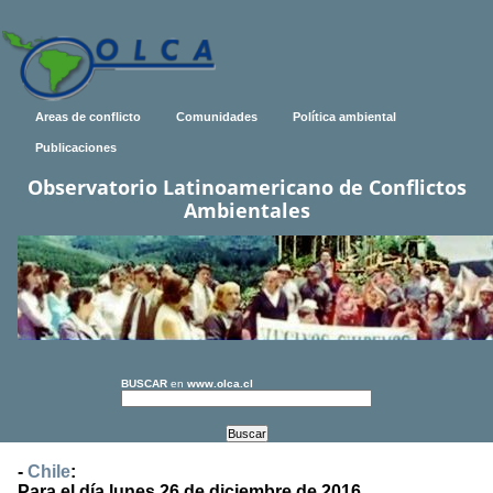
Areas de conflicto
Comunidades
Política ambiental
Publicaciones
Observatorio Latinoamericano de Conflictos
Ambientales
BUSCAR
en
www.olca.cl
-
Chile
:
Para el día lunes 26 de diciembre de 2016