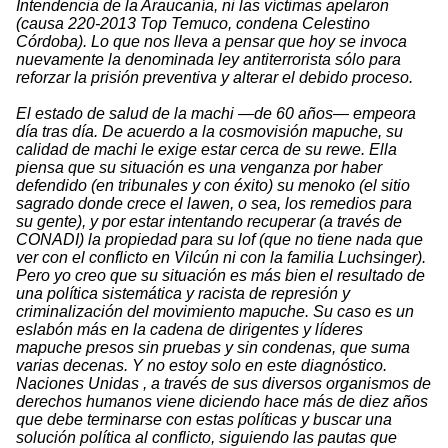
Intendencia de la Araucanía, ni las víctimas apelaron
(causa 220-2013 Top Temuco, condena Celestino
Córdoba). Lo que nos lleva a pensar que hoy se invoca
nuevamente la denominada ley antiterrorista sólo para
reforzar la prisión preventiva y alterar el debido proceso.
El estado de salud de la machi —de 60 años— empeora
día tras día. De acuerdo a la cosmovisión mapuche, su
calidad de machi le exige estar cerca de su rewe. Ella
piensa que su situación es una venganza por haber
defendido (en tribunales y con éxito) su menoko (el sitio
sagrado donde crece el lawen, o sea, los remedios para
su gente), y por estar intentando recuperar (a través de
CONADI) la propiedad para su lof (que no tiene nada que
ver con el conflicto en Vilcún ni con la familia Luchsinger).
Pero yo creo que su situación es más bien el resultado de
una política sistemática y racista de represión y
criminalización del movimiento mapuche. Su caso es un
eslabón más en la cadena de dirigentes y líderes
mapuche presos sin pruebas y sin condenas, que suma
varias decenas. Y no estoy solo en este diagnóstico.
Naciones Unidas , a través de sus diversos organismos de
derechos humanos viene diciendo hace más de diez años
que debe terminarse con estas políticas y buscar una
solución política al conflicto, siguiendo las pautas que