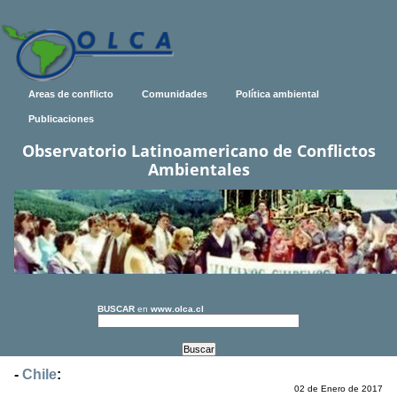
Areas de conflicto
Comunidades
Política ambiental
Publicaciones
Observatorio Latinoamericano de Conflictos
Ambientales
BUSCAR
en
www.olca.cl
-
Chile
:
02 de Enero de 2017