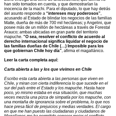
han sido tomados en cuenta, y que demostrarían la
inocencia de la machi. Para el diputado, lo que hay detrás
del asunto responde a
“intereses muy poderosos”
,
acusando al Estado de blindar los negocios de las familias
Matte, dueña de más de 700 mil hectáreas; y Angelini, que
posee más de un millón de hectáreas a través de Forestal
Arauco; ambas ubicadas en gran parte del territorio
mapuche.
“O sea, resolver el conflicto de acuerdo al
derecho internacional significa liquidar el negocio de
las familias dueñas de Chile (…) Imposible para los
que gobiernan Chile hoy día”
, afirma el magallánico.
Leer la carta completa aquí:
Carta abierta a las y los que vivimos en Chile
Escribo esta carta abierta a las personas que viven en
Chile, y miran con cierta indiferencia lo que sucede en el
sur del país entre el Estado y los mapuche. Hasta hace
poco, yo mismo estaba en esa situación, que muchas
veces mezcla una pizca de simpatía por los mapuche, con
una montaña de ignorancia sobre el problema, lo que nos
hace presa fácil de prejuicios y medias verdades. El cargo
en que me han puesto las ciudadanas y ciudadanos de
Magallanes me ha permitido conocer mejor el conflicto,