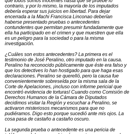
que todos somos inocentes hasta que se pruebe lo
contrario, y por lo mismo, la mayoría de los imputados
debería esperar sus juicios en libertad. Para dejar
encerrada a la Machi Francisca Linconao deberían
haberse presentado pruebas o antecedentes
contundentes que permitan presumir fundadamente que
ella ha participado en el crimen y que muestren que ella
es un peligro para la sociedad o para la misma
investigación.
¿Cuáles son estos antecedentes? La primera es el
testimonio de José Peralino, otro imputado en la causa.
Peralino ha reconocido públicamente que éste era falso y
que los detectives lo han hostigado para que haga esas
declaraciones. Peralino se querelló, pero la causa fue
convenientemente sobreseída por la misma sala de la
Corte de Apelaciones, ¡incluso con informe pericial que
encontró evidencia de torturas! Cuando como Comisión de
Derechos Humanos de la Cámara de Diputados
decidimos visitar la Región y escuchar a Peralino, se
activaron misteriosos mecanismos para que no
pudiéramos. Digo esto porque sucedió ante mis ojos. La
cosa pasa de castaño a castaño oscuro.
La segunda prueba o antecedente es una pericia de