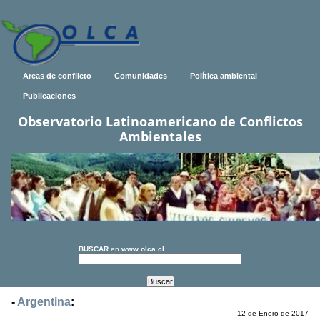
Areas de conflicto
Comunidades
Política ambiental
Publicaciones
Observatorio Latinoamericano de Conflictos
Ambientales
BUSCAR
en
www.olca.cl
-
Argentina
:
12 de Enero de 2017