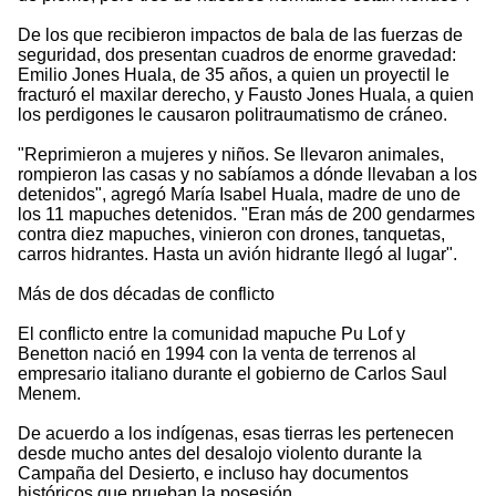
De los que recibieron impactos de bala de las fuerzas de
seguridad, dos presentan cuadros de enorme gravedad:
Emilio Jones Huala, de 35 años, a quien un proyectil le
fracturó el maxilar derecho, y Fausto Jones Huala, a quien
los perdigones le causaron politraumatismo de cráneo.
"Reprimieron a mujeres y niños. Se llevaron animales,
rompieron las casas y no sabíamos a dónde llevaban a los
detenidos", agregó María Isabel Huala, madre de uno de
los 11 mapuches detenidos. "Eran más de 200 gendarmes
contra diez mapuches, vinieron con drones, tanquetas,
carros hidrantes. Hasta un avión hidrante llegó al lugar".
Más de dos décadas de conflicto
El conflicto entre la comunidad mapuche Pu Lof y
Benetton nació en 1994 con la venta de terrenos al
empresario italiano durante el gobierno de Carlos Saul
Menem.
De acuerdo a los indígenas, esas tierras les pertenecen
desde mucho antes del desalojo violento durante la
Campaña del Desierto, e incluso hay documentos
históricos que prueban la posesión.