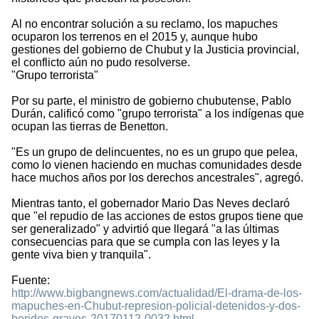
Al no encontrar solución a su reclamo, los mapuches
ocuparon los terrenos en el 2015 y, aunque hubo
gestiones del gobierno de Chubut y la Justicia provincial,
el conflicto aún no pudo resolverse.
"Grupo terrorista"
Por su parte, el ministro de gobierno chubutense, Pablo
Durán, calificó como "grupo terrorista" a los indígenas que
ocupan las tierras de Benetton.
"Es un grupo de delincuentes, no es un grupo que pelea,
como lo vienen haciendo en muchas comunidades desde
hace muchos años por los derechos ancestrales", agregó.
Mientras tanto, el gobernador Mario Das Neves declaró
que "el repudio de las acciones de estos grupos tiene que
ser generalizado" y advirtió que llegará "a las últimas
consecuencias para que se cumpla con las leyes y la
gente viva bien y tranquila".
Fuente:
http://www.bigbangnews.com/actualidad/El-drama-de-los-
mapuches-en-Chubut-represion-policial-detenidos-y-dos-
heridos-graves-20170112-0032.html