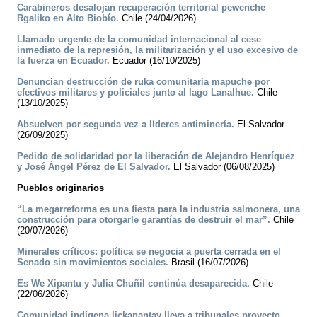
Carabineros desalojan recuperación territorial pewenche
Rgaliko en Alto Biobío.
Chile (24/04/2026)
Llamado urgente de la comunidad internacional al cese
inmediato de la represión, la militarización y el uso excesivo de
la fuerza en Ecuador.
Ecuador (16/10/2025)
Denuncian destrucción de ruka comunitaria mapuche por
efectivos militares y policiales junto al lago Lanalhue.
Chile
(13/10/2025)
Absuelven por segunda vez a líderes antiminería.
El Salvador
(26/09/2025)
Pedido de solidaridad por la liberación de Alejandro Henríquez
y José Ángel Pérez de El Salvador.
El Salvador (06/08/2025)
Pueblos originarios
“La megarreforma es una fiesta para la industria salmonera, una
construcción para otorgarle garantías de destruir el mar”.
Chile
(20/07/2026)
Minerales críticos: política se negocia a puerta cerrada en el
Senado sin movimientos sociales.
Brasil (16/07/2026)
Es We Xipantu y Julia Chuñil continúa desaparecida.
Chile
(22/06/2026)
Comunidad indígena lickanantay lleva a tribunales proyecto