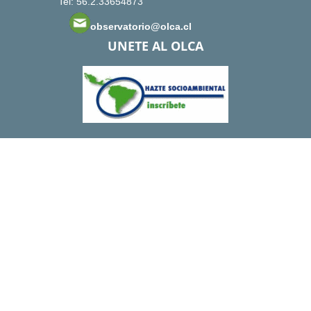
Tel: 56.2.33654873
observatorio@olca.cl
UNETE AL OLCA