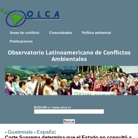
Areas de conflicto
Comunidades
Política ambiental
Publicaciones
Observatorio Latinoamericano de Conflictos
Ambientales
BUSCAR
en
www.olca.cl
-
Guatemala
-
España
:
Corte Suprema determina que el Estado no consultó a