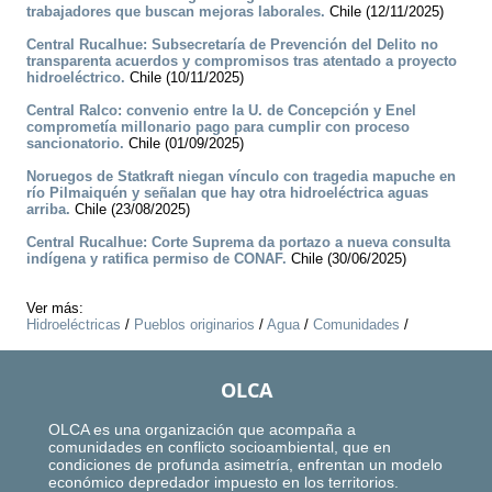
trabajadores que buscan mejoras laborales.
Chile (12/11/2025)
Central Rucalhue: Subsecretaría de Prevención del Delito no
transparenta acuerdos y compromisos tras atentado a proyecto
hidroeléctrico.
Chile (10/11/2025)
Central Ralco: convenio entre la U. de Concepción y Enel
comprometía millonario pago para cumplir con proceso
sancionatorio.
Chile (01/09/2025)
Noruegos de Statkraft niegan vínculo con tragedia mapuche en
río Pilmaiquén y señalan que hay otra hidroeléctrica aguas
arriba.
Chile (23/08/2025)
Central Rucalhue: Corte Suprema da portazo a nueva consulta
indígena y ratifica permiso de CONAF.
Chile (30/06/2025)
Ver más:
Hidroeléctricas
/
Pueblos originarios
/
Agua
/
Comunidades
/
OLCA
OLCA es una organización que acompaña a
comunidades en conflicto socioambiental, que en
condiciones de profunda asimetría, enfrentan un modelo
económico depredador impuesto en los territorios.