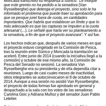
Moncada transcribió su respuesta a Súnico: “
Le indique
que este gremio no ha pedido a la senadora
(Van
Rysselberghe)
que detenga el proyecto, sino solo le ha
informado el problema que puede traer su aprobación para
que se pesque jurel fuera de cuota, en cantidades
importantes. Que habría que establecer un límite y que lo
más adecuado es que las capturas se imputen a la cuota
artesanal
(…).
Le señalé que haría ver su planteamiento a
la senadora, a fin de que el proyecto avanzara
”. Y así fue.
Los hechos indican que, después de varios meses en que
el proyecto estuvo congelado en la Comisión de Pesca,
tras la reunión entre Súnico y Moncada la tramitación se
aceleró. Entre junio de 2014 (cuando la iniciativa llegó a la
comisión) y octubre de ese mismo año, la Comisión de
Pesca del Senado no sesionó. La senadora Van
Rysselberghe era su presidenta y de ella dependía citar a
reuniones. Luego de casi cuatro meses de inactividad,
otros integrantes se autoconvocaron el 8 de octubre de
2014. Aunque a esa sesión no asistió Van Rysselberghe,
el proyecto de todas formas fue aprobado en general y
despachado a la sala con los votos de las senadoras
Carolina Goic y Adriana Muñoz y del senador Juan Pablo
Letelier.