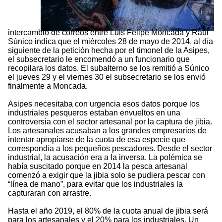
intercambio de correos entre Luis Felipe Moncada y Raúl
Súnico indica que el miércoles 28 de mayo de 2014, al día
siguiente de la petición hecha por el timonel de la Asipes,
el subsecretario le encomendó a un funcionario que
recopilara los datos. El subalterno se los remitió a Súnico
el jueves 29 y el viernes 30 el subsecretario se los envió
finalmente a Moncada.
Asipes necesitaba con urgencia esos datos porque los
industriales pesqueros estaban envueltos en una
controversia con el sector artesanal por la captura de jibia.
Los artesanales acusaban a los grandes empresarios de
intentar apropiarse de la cuota de esa especie que
correspondía a los pequeños pescadores. Desde el sector
industrial, la acusación era a la inversa. La polémica se
había suscitado porque en 2014 la pesca artesanal
comenzó a exigir que la jibia solo se pudiera pescar con
“línea de mano”, para evitar que los industriales la
capturaran con arrastre.
Hasta el año 2019, el 80% de la cuota anual de jibia será
para los artesanales y el 20% para los industriales. Un