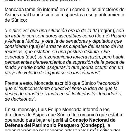
Moncada también informó en su correo a los directores de
Asipes cuál habría sido su respuesta a ese planteamiento
de Súnico:
“
Le hice ver que una situación era la de la IV
(región)
, con
un trabajo con senadores asequibles como
(Jorge)
Pizarro
y Adriana Muñoz, y otra la de senadores y diputados que
consideran
(que)
el arrastre es culpable del estado de los
recursos, que estaban en una postura distinta. Que
esperaba
(que)
su razonamiento tuviera razón, pero había
permanentes planteamientos de supresión de la pesca de
fondo y nadie podía asegurar lo que podría ocurrir con un
proyecto votado de improviso en las cámaras
”.
Frente a esto, Moncada escribió que Súnico “
reconoció
que el ‘subconsciente colectivo’ tiene la idea de que la
pesca de arrastre es mala en sí. Incluidos los tomadores
de decisiones
”.
En su mensaje, Luis Felipe Moncada informó a los
directores de Asipes que Súnico le comunicó que estaba
operando para bajar el perfil al
Consejo Nacional de
Defensa del Patrimonio Pesquero (Condepp)
, la
organización de pescadores artesanales más crítica del