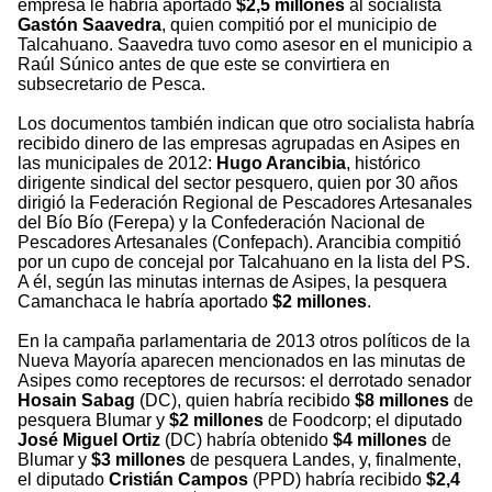
empresa le habría aportado
$2,5 millones
al socialista
Gastón Saavedra
, quien compitió por el municipio de
Talcahuano. Saavedra tuvo como asesor en el municipio a
Raúl Súnico antes de que este se convirtiera en
subsecretario de Pesca.
Los documentos también indican que otro socialista habría
recibido dinero de las empresas agrupadas en Asipes en
las municipales de 2012:
Hugo Arancibia
, histórico
dirigente sindical del sector pesquero, quien por 30 años
dirigió la Federación Regional de Pescadores Artesanales
del Bío Bío (Ferepa) y la Confederación Nacional de
Pescadores Artesanales (Confepach). Arancibia compitió
por un cupo de concejal por Talcahuano en la lista del PS.
A él, según las minutas internas de Asipes, la pesquera
Camanchaca le habría aportado
$2 millones
.
En la campaña parlamentaria de 2013 otros políticos de la
Nueva Mayoría aparecen mencionados en las minutas de
Asipes como receptores de recursos: el derrotado senador
Hosain Sabag
(DC), quien habría recibido
$8 millones
de
pesquera Blumar y
$2 millones
de Foodcorp; el diputado
José Miguel Ortiz
(DC) habría obtenido
$4 millones
de
Blumar y
$3 millones
de pesquera Landes, y, finalmente,
el diputado
Cristián Campos
(PPD) habría recibido
$2,4