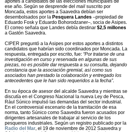
aportes a candidatos de las elecciones municipales de
ese año. Según se desprende del
mail
suscrito por
Moncada, estos aportes a Saavedra debían ser
desembolsados por la
Pesquera Landes
–propiedad de
Eduardo Fosk y Eduardo Bohorodzaner–, socia de Asipes.
El correo señala que Landes debía destinar
$2,5 millones
a Gastón Saavedra.
CIPER preguntó a la Asipes por estos aportes a distintos
candidatos que habrían sido coordinados por Moncada. La
respuesta, entregada por escrito, fue:
“Por tratarse de una
investigación en curso y reservada en algunas de sus
piezas, no es posible dar respuesta a su consulta, dejando
constancia que la asociación gremial, así como sus
asociados han prestado la colaboración y entregado los
antecedentes que le han sido requeridos a la fecha”
.
En su época de asesor del alcalde Saavedra y mientras se
discutía en el Congreso Nacional la nueva Ley de Pesca,
Rául Súnico impulsó las demandas del sector industrial.
En el controversial escenario de la tramitación de esa
norma, tanto Súnico como Saavedra fueron acusados por
dirigentes artesanales de trabajar al servicio de los
pesqueros industriales. Según un registro publicado por la
Radio del Mar
, el 19 de noviembre de 2012 Saavedra y