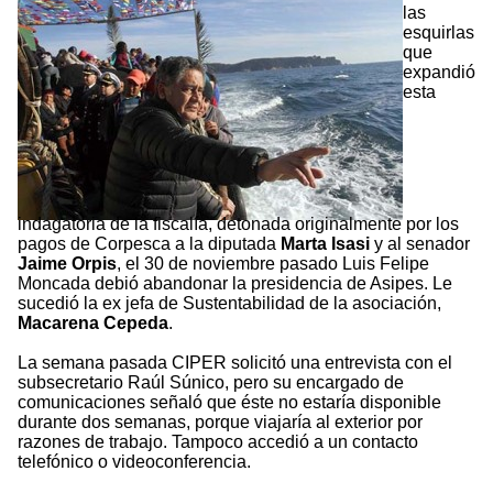
las
esquirlas
que
expandió
esta
indagatoria de la fiscalía, detonada originalmente por los
pagos de Corpesca a la diputada
Marta Isasi
y al senador
Jaime Orpis
, el 30 de noviembre pasado Luis Felipe
Moncada debió abandonar la presidencia de Asipes. Le
sucedió la ex jefa de Sustentabilidad de la asociación,
Macarena Cepeda
.
La semana pasada CIPER solicitó una entrevista con el
subsecretario Raúl Súnico, pero su encargado de
comunicaciones señaló que éste no estaría disponible
durante dos semanas, porque viajaría al exterior por
razones de trabajo. Tampoco accedió a un contacto
telefónico o videoconferencia.