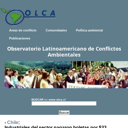
Areas de conflicto
Comunidades
Política ambiental
Publicaciones
Observatorio Latinoamericano de Conflictos
Ambientales
BUSCAR
en
www.olca.cl
-
Chile
:
Industriales del sector pagaron boletas por $33