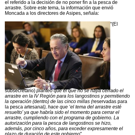
el referido a la decisión de no poner fin a la pesca de
arrastre. Sobre este tema, la información que envió
Moncada a los directores de Asipes, señala:
“(El
subsecretario)
planteó que el que no se haya cerrado el
arrastre en la IV Región para los langostinos y permitiendo
la operación (
dentro
) de las cinco millas (
reservadas para
la pesca artesanal
), hace que ‘el tema del arrastre esté
resuelto’ ya que habría sido el momento para cerrar el
arrastre, cumpliendo con el programa de gobierno. La
autorización para la pesca de langostinos se hizo,
además, por cinco años, para exceder expresamente el
plazo de duración de este gobierno
”.