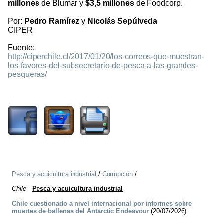
millones
de Blumar y
$3,5 millones
de Foodcorp.
Por:
Pedro Ramírez
y
Nicolás Sepúlveda
CIPER
Fuente:
http://ciperchile.cl/2017/01/20/los-correos-que-muestran-
los-favores-del-subsecretario-de-pesca-a-las-grandes-
pesqueras/
2167
Pesca y acuicultura industrial
/
Corrupción
/
Chile
-
Pesca y acuicultura industrial
Chile cuestionado a nivel internacional por informes sobre
muertes de ballenas del Antarctic Endeavour
(20/07/2026)