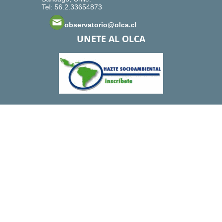
Tel: 56.2.33654873
observatorio@olca.cl
UNETE AL OLCA