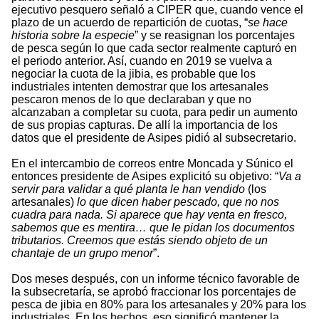
ejecutivo pesquero señaló a CIPER que, cuando vence el
plazo de un acuerdo de repartición de cuotas, “
se hace
historia sobre la especie
” y se reasignan los porcentajes
de pesca según lo que cada sector realmente capturó en
el periodo anterior. Así, cuando en 2019 se vuelva a
negociar la cuota de la jibia, es probable que los
industriales intenten demostrar que los artesanales
pescaron menos de lo que declaraban y que no
alcanzaban a completar su cuota, para pedir un aumento
de sus propias capturas. De allí la importancia de los
datos que el presidente de Asipes pidió al subsecretario.
En el intercambio de correos entre Moncada y Súnico el
entonces presidente de Asipes explicitó su objetivo: “
Va a
servir para validar a qué planta le han vendido
(los
artesanales)
lo que dicen haber pescado, que no nos
cuadra para nada. Si aparece que hay venta en fresco,
sabemos que es mentira… que le pidan los documentos
tributarios. Creemos que estás siendo objeto de un
chantaje de un grupo menor
”.
Dos meses después, con un informe técnico favorable de
la subsecretaría, se aprobó fraccionar los porcentajes de
pesca de jibia en 80% para los artesanales y 20% para los
industriales. En los hechos, eso significó mantener la