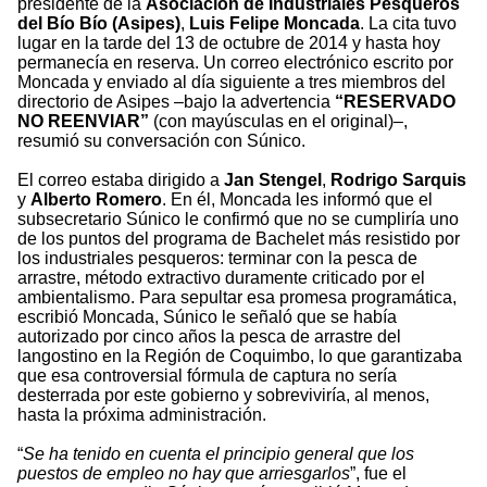
presidente de la
Asociación de Industriales Pesqueros
del Bío Bío (Asipes)
,
Luis Felipe Moncada
. La cita tuvo
lugar en la tarde del 13 de octubre de 2014 y hasta hoy
permanecía en reserva. Un correo electrónico escrito por
Moncada y enviado al día siguiente a tres miembros del
directorio de Asipes –bajo la advertencia
“RESERVADO
NO REENVIAR­”
(con mayúsculas en el original)–,
resumió su conversación con Súnico.
El correo estaba dirigido a
Jan Stengel
,
Rodrigo Sarquis
y
Alberto Romero
. En él, Moncada les informó que el
subsecretario Súnico le confirmó que no se cumpliría uno
de los puntos del programa de Bachelet más resistido por
los industriales pesqueros: terminar con la pesca de
arrastre, método extractivo duramente criticado por el
ambientalismo. Para sepultar esa promesa programática,
escribió Moncada, Súnico le señaló que se había
autorizado por cinco años la pesca de arrastre del
langostino en la Región de Coquimbo, lo que garantizaba
que esa controversial fórmula de captura no sería
desterrada por este gobierno y sobreviviría, al menos,
hasta la próxima administración.
“
Se ha tenido en cuenta el principio general que los
puestos de empleo no hay que arriesgarlos
”, fue el