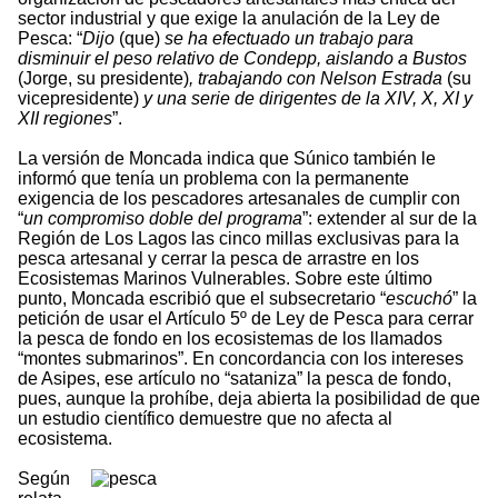
sector industrial y que exige la anulación de la Ley de
Pesca: “
Dijo
(que)
se ha efectuado un trabajo para
disminuir el peso relativo de Condepp, aislando a Bustos
(Jorge, su presidente)
, trabajando con Nelson Estrada
(su
vicepresidente)
y una serie de dirigentes de la XIV, X, XI y
XII regiones
”.
La versión de Moncada indica que Súnico también le
informó que tenía un problema con la permanente
exigencia de los pescadores artesanales de cumplir con
“
un compromiso doble del programa
”: extender al sur de la
Región de Los Lagos las cinco millas exclusivas para la
pesca artesanal y cerrar la pesca de arrastre en los
Ecosistemas Marinos Vulnerables. Sobre este último
punto, Moncada escribió que el subsecretario “
escuchó
” la
petición de usar el Artículo 5º de Ley de Pesca para cerrar
la pesca de fondo en los ecosistemas de los llamados
“montes submarinos”. En concordancia con los intereses
de Asipes, ese artículo no “sataniza” la pesca de fondo,
pues, aunque la prohíbe, deja abierta la posibilidad de que
un estudio científico demuestre que no afecta al
ecosistema.
Según